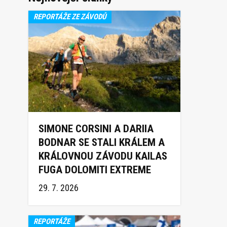
REPORTÁŽE ZE ZÁVODŮ
SIMONE CORSINI A DARIIA
BODNAR SE STALI KRÁLEM A
KRÁLOVNOU ZÁVODU KAILAS
FUGA DOLOMITI EXTREME
TRAIL 2026
29. 7. 2026
REPORTÁŽE