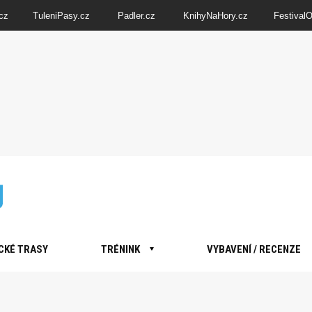
cz
TuleniPasy.cz
Padler.cz
KnihyNaHory.cz
Festival
CKÉ TRASY
TRÉNINK
VYBAVENÍ / RECENZE