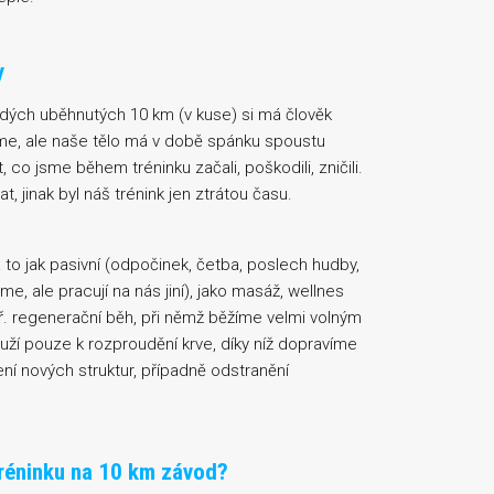
y
ždých uběhnutých 10 km (v kuse) si má člověk
íme, ale naše tělo má v době spánku spoustu
, co jsme během tréninku začali, poškodili, zničili.
 jinak byl náš trénink jen ztrátou času.
 to jak pasivní (odpočinek, četba, poslech hudby,
me, ale pracují na nás jiní), jako masáž, wellnes
ř. regenerační běh, při němž běžíme velmi volným
í pouze k rozproudění krve, díky níž dopravíme
ení nových struktur, případně odstranění
tréninku na 10 km závod?