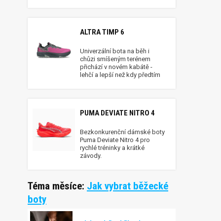
ALTRA TIMP 6
Univerzální bota na běh i
chůzi smíšeným terénem
přichází v novém kabátě -
lehčí a lepší než kdy předtím
PUMA DEVIATE NITRO 4
Bezkonkurenční dámské boty
Puma Deviate Nitro 4 pro
rychlé tréninky a krátké
závody.
Téma měsíce:
Jak vybrat běžecké
boty