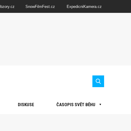
Obzory.cz
SnowFilmFest.cz
ExpedicniKamera.cz
DISKUSE
ČASOPIS SVĚT BĚHU