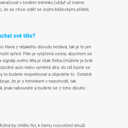
okračovat v tvrdém tréninku (vždyť už máme
o, že se chce vidět se svými běžeckými přáteli,
uchat své tělo?
ebo hlava z nějakého důvodu nedává, tak je to jen
pomohl vpřed. Plán je vytýčená cesta, abychom se
a signály svého těla je však třeba (můžete je brát
pojízdné auto nebo vymletá díra, do níž byste se
ky to budete respektovat a objedete to. Ostatně
izuje, že je s tréninkem v nepohodě, tak
l, jinak nabouráte a budete se z toho dlouho
žná by chtělo říci, k čemu rozcvičení slouží.