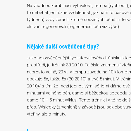
Na vhodnou kombinaci vytrvalosti, tempa (rychlosti),
to neběhat jen různé vzdálenosti, jak nám to časově 
týdnech) vždy zařadili kromě souvislých běhů i interva
aktivně regenerovali (regenerační běh viz výše).
Nějaké další osvědčené tipy?
Jako nejosvědčenější typ intervalového tréninku, kter
prostředí, je trénink 30-20-10. Ta čísla znamenají vteři
naprosto volně, 20 vt. v tempu závodu na 10 kilometrů,
opakuje 5x, takže 5x (30-20-10) a trvá 5 minut. V trén
20-10)/ s tím, že mezi jednotlivými sériemi dáme dv
minutami volného běh, dáme si běžeckou abecedu a 
dáme 10 – 5 minut výklus. Tento trénink i v té nejdel
přes. Výsledky (zrychlení) v závodě jsou pak obdivuhod
vteřiny, ale o minuty.