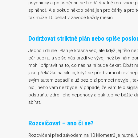
psychicky a po úspěchu se hledá špatně motivace p
splněno). Ale pokud někdo běhá jen pro čárky a pro t
tak může 10 běhat v závodě každý měsíc.
Dodržovat striktně plán nebo spíše poslo
Jedno i druhé. Plán je krásná věc, ale když jej tělo n
cár papíru, a spíše nás brzdí ve vývoji než by nám 
mohli připravit na to, co nás na ní bude čekat. Dbát n
jako překážku na silnici, když se před vámi objeví ne
svým autem zapadli a už bez cizí pomoci nevyjeli, ta
nic jiného vám nezbyde. V případě, že vám tělo signal
odstraňte zdroj jeho nepohody a pak teprve běžte dá
sbírat.
Rozcvičovat – ano či ne?
Rozcvičení před závodem na 10 kilometrů je nutné. Mo