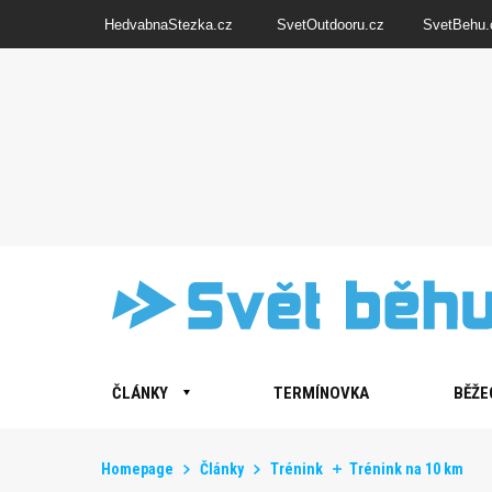
HedvabnaStezka.cz
SvetOutdooru.cz
SvetBehu.
ČLÁNKY
TERMÍNOVKA
BĚŽE
Homepage
Články
Trénink
Trénink na 10 km