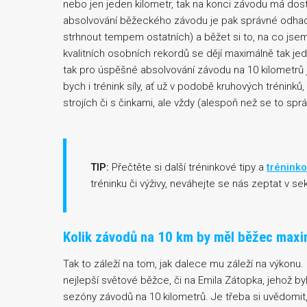
nebo jen jeden kilometr, tak na konci závodu má dos
absolvování běžeckého závodu je pak správné odhad
strhnout tempem ostatních) a běžet si to, na co jse
kvalitních osobních rekordů se dějí maximálně tak jed
tak pro úspěšné absolvování závodu na 10 kilometrů j
bych i trénink síly, ať už v podobě kruhových tréninků
strojích či s činkami, ale vždy (alespoň než se to sp
TIP:
Přečtěte si další tréninkové tipy a
tréninko
tréninku či výživy, neváhejte se nás zeptat v se
Kolik závodů na 10 km by měl běžec maxi
Tak to záleží na tom, jak dalece mu záleží na výkonu. 
nejlepší světové běžce, či na Emila Zátopka, jehož byl
sezóny závodů na 10 kilometrů. Je třeba si uvědomit,