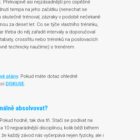
t. Překvapivě asi nejzásadnější pro úspěšné
nutí tempa na jeho začátku (nenechat se
m skutečně trénoval, zázraky v podobě nečekaně
nou za deset let. Co se týče vlastního tréninku,
e třeba do něj zařadit intervaly a doporučoval
, tabaty, crossfitu nebo tréninků na posilovacích
rávně technicky naučíme) s trenérem.
vé plány
. Pokud máte dotaz ohledně
kci
DISKUSE
.
málně absolvovat?
Pokud hodně, tak dva tři. Stačí se podívat na
a 10 nejparádnější disciplínou, kolik běží během
 že každý závod nás vyčerpává nejen fyzicky, ale i