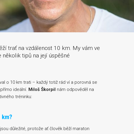
ěží trať na vzdálenost 10 km. My vám ve
několik tipů na její úspěšné
l o 10 km trati – každý totiž rád ví a porovná se
 přímo ideální.
Miloš Škorpil
nám odpověděl na
tivného tréninku:
0 km?
nejsou důležité, protože ať člověk běží maraton