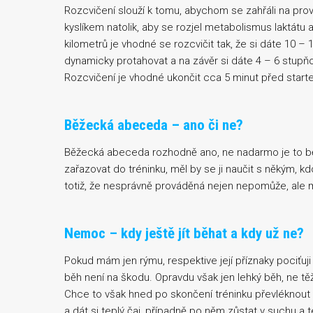
Rozcvičení slouží k tomu, abychom se zahřáli na provoz
kyslíkem natolik, aby se rozjel metabolismus laktátu a
kilometrů je vhodné se rozcvičit tak, že si dáte 10 
dynamicky protahovat a na závěr si dáte 4 – 6 stupň
Rozcvičení je vhodné ukončit cca 5 minut před start
Běžecká abeceda – ano či ne?
Běžecká abeceda rozhodně ano, ne nadarmo je to bě
zařazovat do tréninku, měl by se ji naučit s někým, kdo 
totiž, že nesprávně prováděná nejen nepomůže, ale mů
Nemoc – kdy ještě jít běhat a kdy už ne?
Pokud mám jen rýmu, respektive její příznaky pociťuji 
běh není na škodu. Opravdu však jen lehký běh, ne tě
Chce to však hned po skončení tréninku převléknout
a dát si teplý čaj, případně po něm zůstat v suchu a t