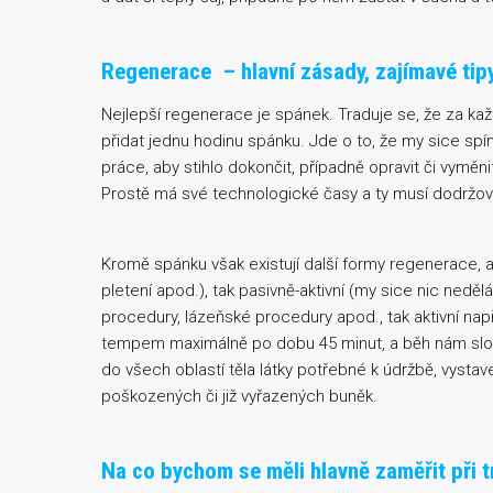
Regenerace – hlavní zásady, zajímavé tip
Nejlepší regenerace je spánek. Traduje se, že za ka
přidat jednu hodinu spánku. Jde o to, že my sice sp
práce, aby stihlo dokončit, případně opravit či vyměnit
Prostě má své technologické časy a ty musí dodržovat,
Kromě spánku však existují další formy regenerace, a
pletení apod.), tak pasivně-aktivní (my sice nic nedělá
procedury, lázeňské procedury apod., tak aktivní nap
tempem maximálně po dobu 45 minut, a běh nám slouž
do všech oblastí těla látky potřebné k údržbě, vystav
poškozených či již vyřazených buněk.
Na co bychom se měli hlavně zaměřit při 