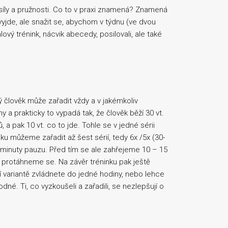
 síly a pružnosti. Co to v praxi znamená? Znamená
vyjde, ale snažit se, abychom v týdnu (ve dvou
lový trénink, nácvik abecedy, posilovali, ale také
ý člověk může zařadit vždy a v jakémkoliv
ny a prakticky to vypadá tak, že člověk běží 30 vt.
 a pak 10 vt. co to jde. Tohle se v jedné sérii
inku můžeme zařadit až šest sérií, tedy 6x /5x (30-
ě minuty pauzu. Před tím se ale zahřejeme 10 – 15
protáhneme se. Na závěr tréninku pak ještě
ší variantě zvládnete do jedné hodiny, nebo lehce
né. Ti, co vyzkoušeli a zařadili, se nezlepšují o