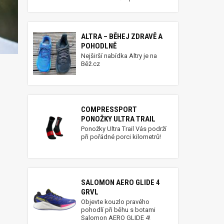
ALTRA – BĚHEJ ZDRAVĚ A
POHODLNĚ
Nejširší nabídka Altry je na
Běž.cz
COMPRESSPORT
PONOŽKY ULTRA TRAIL
Ponožky Ultra Trail Vás podrží
při pořádné porci kilometrů!
SALOMON AERO GLIDE 4
GRVL
Objevte kouzlo pravého
pohodlí při běhu s botami
Salomon AERO GLIDE 4!