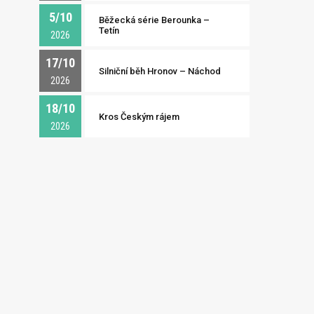
5/10
Běžecká série Berounka –
Tetín
2026
17/10
Silniční běh Hronov – Náchod
2026
18/10
Kros Českým rájem
2026