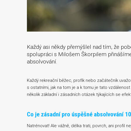
Každý asi někdy přemýšlel nad tím, že pob
spolupráci s Milošem Škorpilem přinášíme 
absolvování.
Každý rekreační běžec, profík nebo začátečník uvažova
s ostatními, jak na tom je a k tomu je tato vzdálenost
několik základní i zásadních otázek týkajících se efek
Co je zásadní pro úspěšné absolvování 1
Natrénovat! Ale vážně, délka trati, povrch, ani profil 