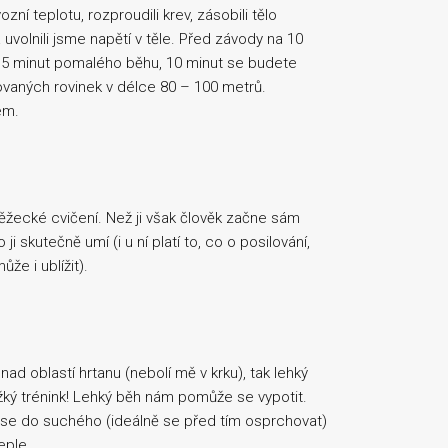
ní teplotu, rozproudili krev, zásobili tělo
 uvolnili jsme napětí v těle. Před závody na 10
– 15 minut pomalého běhu, 10 minut se budete
ovaných rovinek v délce 80 – 100 metrů.
em.
žecké cvičení. Než ji však člověk začne sám
ji skutečně umí (i u ní platí to, co o posilování,
že i ublížit).
nad oblastí hrtanu (nebolí mě v krku), tak lehký
žký trénink! Lehký běh nám pomůže se vypotit.
 se do suchého (ideálně se před tím osprchovat)
eple.