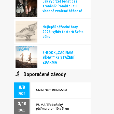
Jak vydržet běhat bez
zranění? Pomůžou ti i
vhodně zvolené běžecké
boty!
Nejlepší běžecké boty
2026: výběr testerů Světa
běhu
E-BOOK „ZAČÍNÁM
BĚHAT“ KE STAŽENÍ
ZDARMA
Doporučené závody
8/8
NN NIGHT RUN Most
2026
3/10
PUMA Třeboňský
půl/maraton 10 a 5 km
2026