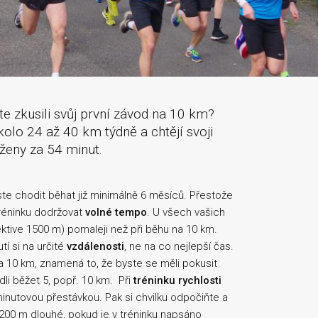
ste zkusili svůj první závod na 10 km?
okolo 24 až 40 km týdně a chtějí svoji
ženy za 54 minut.
ste chodit běhat již minimálně 6 měsíců. Přestože
tréninku dodržovat
volné tempo
. U všech vašich
ektive 1500 m) pomaleji než při běhu na 10 km.
í si na určité
vzdálenosti
, ne na co nejlepší čas.
 10 km, znamená to, že byste se měli pokusit
li běžet 5, popř. 10 km. Při
tréninku rychlosti
inutovou přestávkou. Pak si chvilku odpočiňte a
200 m dlouhé, pokud je v tréninku napsáno