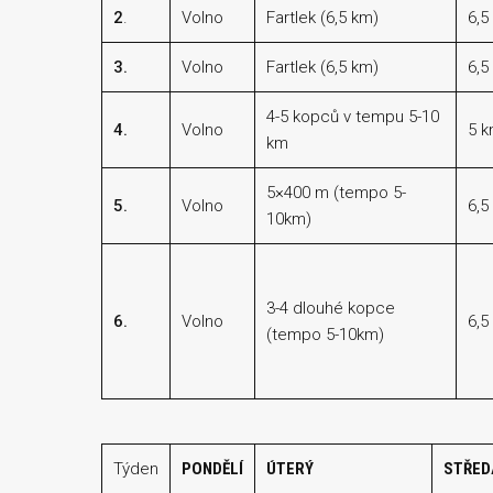
2
.
Volno
Fartlek (6,5 km)
6,5
3.
Volno
Fartlek (6,5 km)
6,5
4-5 kopců v tempu 5-10
4.
Volno
5 
km
5×400 m (tempo 5-
5.
Volno
6,5
10km)
3-4 dlouhé kopce
6.
Volno
6,5
(tempo 5-10km)
Týden
PONDĚLÍ
ÚTERÝ
STŘED