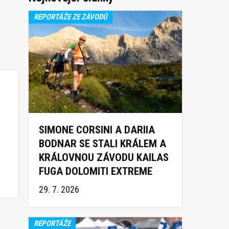
REPORTÁŽE ZE ZÁVODŮ
SIMONE CORSINI A DARIIA
BODNAR SE STALI KRÁLEM A
KRÁLOVNOU ZÁVODU KAILAS
FUGA DOLOMITI EXTREME
TRAIL 2026
29. 7. 2026
REPORTÁŽE