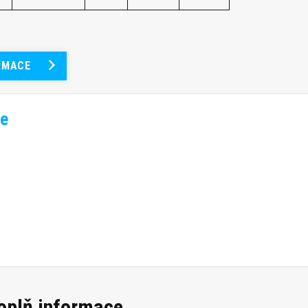
RMACE
e
doplň informace