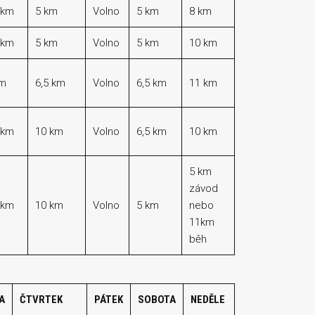
 km
5 km
Volno
5 km
8 km
 km
5 km
Volno
5 km
10 km
km
6,5 km
Volno
6,5 km
11 km
 km
10 km
Volno
6,5 km
10 km
5 km
závod
 km
10 km
Volno
5 km
nebo
11km
běh
A
ČTVRTEK
PÁTEK
SOBOTA
NEDĚLE