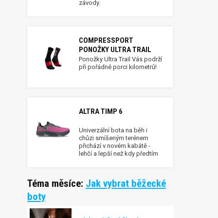
závody.
COMPRESSPORT
PONOŽKY ULTRA TRAIL
Ponožky Ultra Trail Vás podrží
při pořádné porci kilometrů!
ALTRA TIMP 6
Univerzální bota na běh i
chůzi smíšeným terénem
přichází v novém kabátě -
lehčí a lepší než kdy předtím
Téma měsíce:
Jak vybrat běžecké
boty