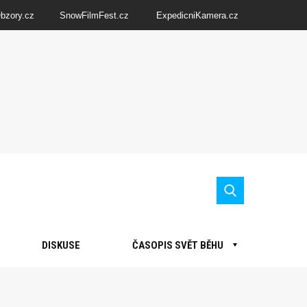
Obzory.cz
SnowFilmFest.cz
ExpedicniKamera.cz
DISKUSE
ČASOPIS SVĚT BĚHU