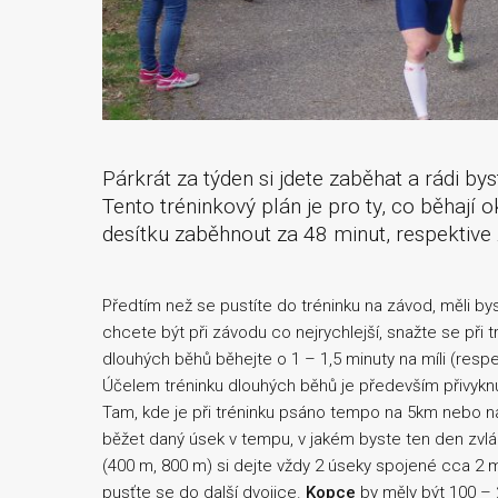
Párkrát za týden si jdete zaběhat a rádi by
Tento tréninkový plán je pro ty, co běhají 
desítku zaběhnout za 48 minut, respektive 
Předtím než se pustíte do tréninku na závod, měli by
chcete být při závodu co nejrychlejší, snažte se při 
dlouhých běhů běhejte o 1 – 1,5 minuty na míli (resp
Účelem tréninku dlouhých běhů je především přivyknut
Tam, kde je při tréninku psáno tempo na 5km nebo na
běžet daný úsek v tempu, v jakém byste ten den zvlád
(400 m, 800 m) si dejte vždy 2 úseky spojené cca 2 m
pusťte se do další dvojice.
Kopce
by měly být 100 – 