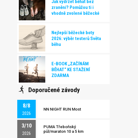
Jak vydržet běhat bez
zranění? Pomůžou ti i
vhodně zvolené běžecké
boty!
Nejlepší běžecké boty
2026: výběr testerů Světa
běhu
E-BOOK „ZAČÍNÁM
BĚHAT“ KE STAŽENÍ
ZDARMA
Doporučené závody
8/8
NN NIGHT RUN Most
2026
3/10
PUMA Třeboňský
půl/maraton 10 a 5 km
2026