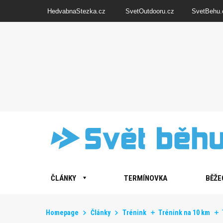
HedvabnaStezka.cz
SvetOutdooru.cz
SvetBehu.
ČLÁNKY
TERMÍNOVKA
BĚŽE
Homepage
Články
Trénink
Trénink na 10 km