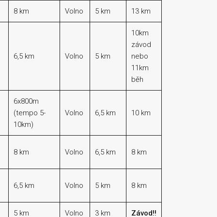
8 km
Volno
5 km
13 km
10km
závod
6,5 km
Volno
5 km
nebo
11km
běh
6x800m
(tempo 5-
Volno
6,5 km
10 km
10km)
8 km
Volno
6,5 km
8 km
6,5 km
Volno
5 km
8 km
5 km
Volno
3 km
Závod!!