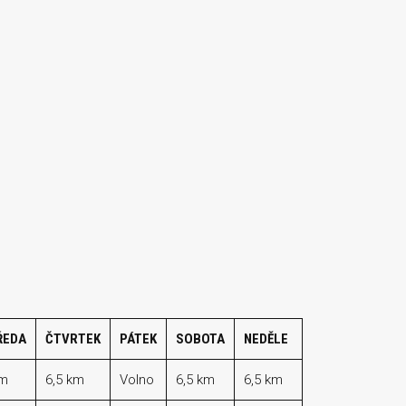
ŘEDA
ČTVRTEK
PÁTEK
SOBOTA
NEDĚLE
km
6,5 km
Volno
6,5 km
6,5 km