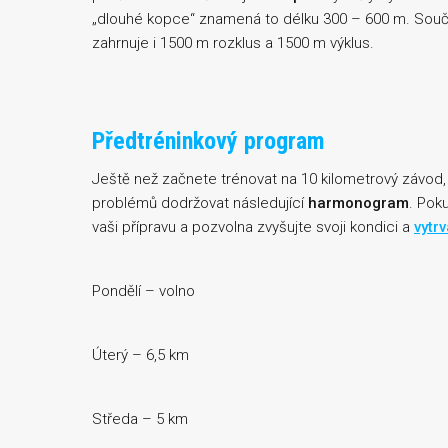
„dlouhé kopce“ znamená to délku 300 – 600 m. Součá
zahrnuje i 1500 m rozklus a 1500 m výklus.
Předtréninkový program
Ještě než začnete trénovat na 10 kilometrový závod,
problémů dodržovat následující
harmonogram
. Pok
vaši přípravu a pozvolna zvyšujte svoji kondici a
vytrv
Pondělí – volno
Úterý – 6,5 km
Středa – 5 km