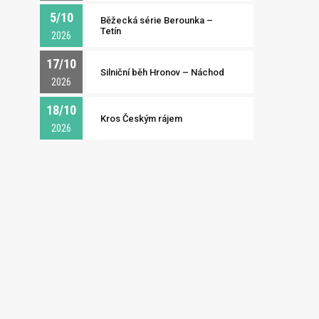
5/10
Běžecká série Berounka –
Tetín
2026
17/10
Silniční běh Hronov – Náchod
2026
18/10
Kros Českým rájem
2026