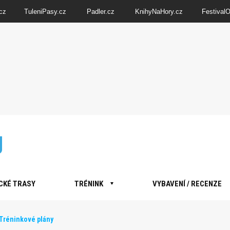
cz
TuleniPasy.cz
Padler.cz
KnihyNaHory.cz
Festival
CKÉ TRASY
TRÉNINK
VYBAVENÍ / RECENZE
Tréninkové plány