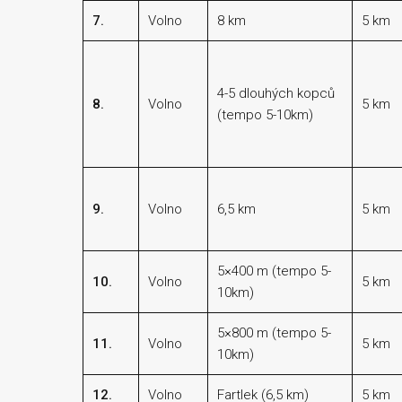
7.
Volno
8 km
5 km
4-5 dlouhých kopců
8.
Volno
5 km
(tempo 5-10km)
9.
Volno
6,5 km
5 km
5×400 m (tempo 5-
10.
Volno
5 km
10km)
5×800 m (tempo 5-
11.
Volno
5 km
10km)
12.
Volno
Fartlek (6,5 km)
5 km