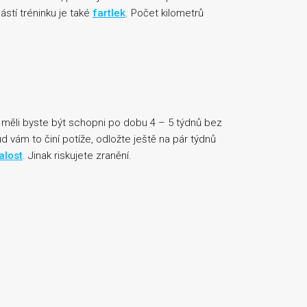
stí tréninku je také
fartlek
. Počet kilometrů
 měli byste být schopni po dobu 4 – 5 týdnů bez
ud vám to činí potíže, odložte ještě na pár týdnů
alost
. Jinak riskujete zranění.