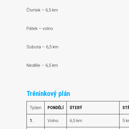
Čtvrtek – 6,5 km
Pátek – volno
Sobota – 6,5 km
Neděle – 6,5 km
Tréninkový plán
Týden
PONDĚLÍ
ÚTERÝ
ST
1.
Volno
6,5 km
5 