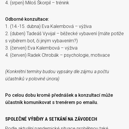
4. (srpen) Miloš Škorpil – trénink
Odborné konzultace:
1. (14.-15. dubna) Eva Kalembová – výživa
2. (duben) Tadeáš Vyvijal – běžecké vybavení (máte potíže
s výběrem bot, či jiným vybavením?)
3. (červen) Eva Kalembová – výživa
4. (červen) Radek Chrobák – psychologie, motivace
(Konkrétní termíny budou vypsány dle zájmu a počtu
účastníků v polovině února)
Po celou dobu kromě přednášek a konzultací může
účastník komunikovat s trenérem po emailu.
SPOLEČNÉ VÝBĚHY A SETKÁNÍ NA ZÁVODECH
Podle aktuální pandemické situace proběhnou také