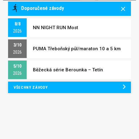
Doporučené závody
8/8
NN NIGHT RUN Most
2026
3/10
PUMA Třeboňský půl/maraton 10 a 5 km
2026
5/10
Běžecká série Berounka – Tetín
2026
VŠECHNY ZÁVODY