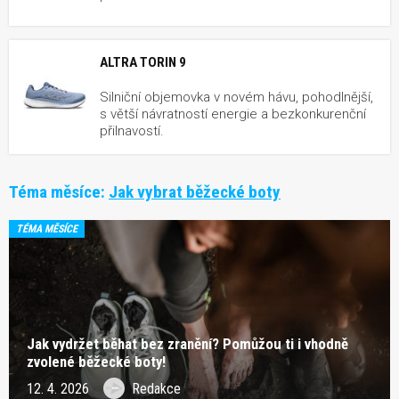
ALTRA TORIN 9
Silniční objemovka v novém hávu, pohodlnější,
s větší návratností energie a bezkonkurenční
přilnavostí.
Téma měsíce:
Jak vybrat běžecké boty
TÉMA MĚSÍCE
Jak vydržet běhat bez zranění? Pomůžou ti i vhodně
zvolené běžecké boty!
12. 4. 2026
Redakce