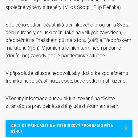
společné výběhy s trenéry (Miloš Škorpil, Filip Peřinka).
Společná setkání účastníků tréninkového programu Světa
běhu s trenéry se uskuteční také na velkých závodech,
předběžně na Pražském půlmaratonu (září) a Třeboňském
maratonu (říjen). V jarních a letních termínech přidáme
(doufejme) závody podle pandemické situace.
V případě, že situace nedovolí, aby došlo ke společnému
tréninku nebo účasti na závodě, bude setkání nahrazeno.
Všechny informace budou aktualizované na těchto
stránkách a pravidelně zasílány účastníkům emailem.
CHCI SE PŘIHLÁSIT NA TRÉNINKOVÝ PROGRAM SVĚTA
BĚHU!