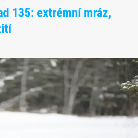
ad 135: extrémní mráz,
ití