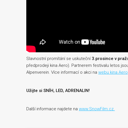
Slavnostní promítání se uskuteční
3.prosince v pra
předprodeji kina Aero). Partnerem festivalu letos jsou 
Alpenverein. Více informací o akci na
webu kina Aero
Užijte si SNÍH, LED, ADRENALIN!
Další informace najdete na
www.SnowFilm.cz.