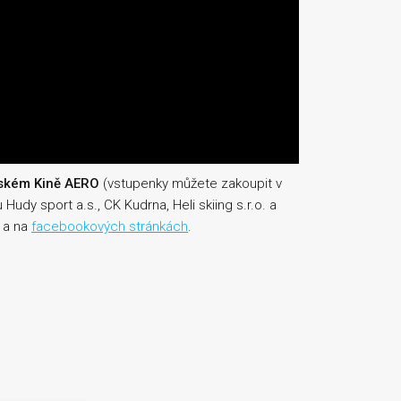
žském Kině AERO
(vstupenky můžete zakoupit v
Hudy sport a.s., CK Kudrna, Heli skiing s.r.o. a
a na
facebookových stránkách
.