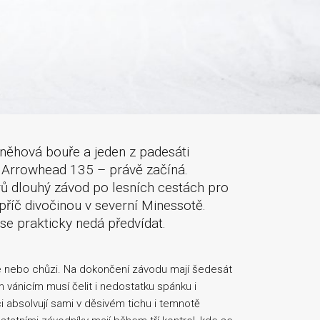
 sněhová bouře a jeden z padesáti
n Arrowhead 135 – právě začíná.
ů dlouhý závod po lesních cestách pro
říč divočinou v severní Minessotě.
e prakticky nedá předvídat.
, lyže nebo chůzi. Na dokončení závodu mají šedesát
 vánicím musí čelit i nedostatku spánku i
absolvují sami v děsivém tichu i temnotě