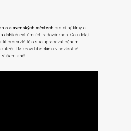
ch a slovenských městech
promítají filmy o
 a dalších extrémních radovánkách. Co udělají
nutit promrzlé tělo spolupracovat během
uskutečnit Mikeovi Libeckimu v nezkrotné
e Vašem kině!