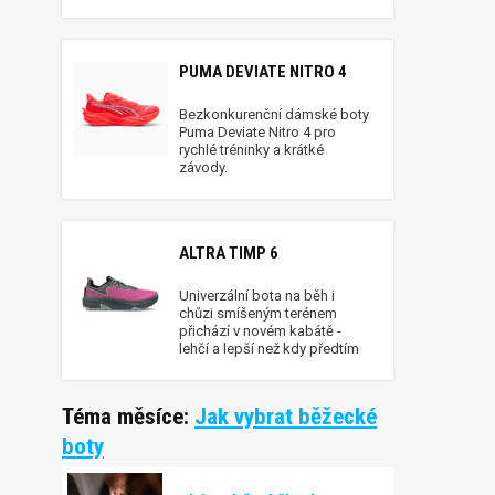
PUMA DEVIATE NITRO 4
Bezkonkurenční dámské boty
Puma Deviate Nitro 4 pro
rychlé tréninky a krátké
závody.
ALTRA TIMP 6
Univerzální bota na běh i
chůzi smíšeným terénem
přichází v novém kabátě -
lehčí a lepší než kdy předtím
Téma měsíce:
Jak vybrat běžecké
boty