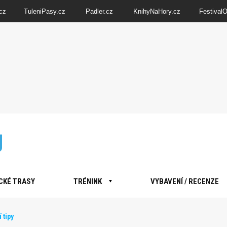
cz
TuleniPasy.cz
Padler.cz
KnihyNaHory.cz
Festival
CKÉ TRASY
TRÉNINK
VYBAVENÍ / RECENZE
 tipy