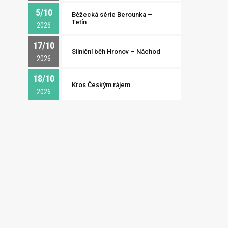
5/10
Běžecká série Berounka –
Tetín
2026
17/10
Silniční běh Hronov – Náchod
2026
18/10
Kros Českým rájem
2026