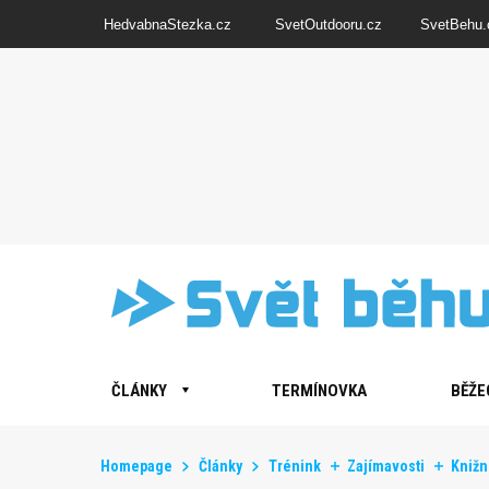
HedvabnaStezka.cz
SvetOutdooru.cz
SvetBehu.
ČLÁNKY
TERMÍNOVKA
BĚŽE
Homepage
Články
Trénink
Zajímavosti
Knižní