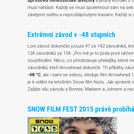
uprostřed minessotské divočiny
a jediný kontakt s 
musí nahlásit. Každý se musí spolehnout sám na sebe
závějemi sněhu a neprošlápnutými trasami. Každý si
Extrémní závod v -48 stupních
Loni závod dokončilo pouze 47 ze 142 závodníků, l
124 závodníků ze 154. „Pro mě je to jízda proti něče
soustředění. Něco, co představuje překážky, které mu
závodníků, kteří Arrowhead dokončili. Tři příběhy záv
-48 °C
, ale i sami se sebou, sleduje film Arrowhead 
je k vidění na letošním Snow film festu. Jak správně r
Zažijte sílu závodu s Bonnie, Markem a Johnem a nec
SNOW FILM FEST 2015 právě probíhá 