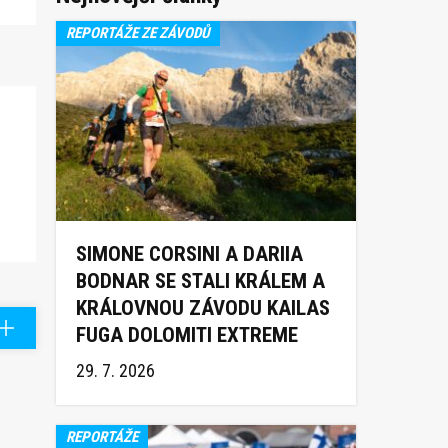
REPORTÁŽE ZE ZÁVODŮ
SIMONE CORSINI A DARIIA
BODNAR SE STALI KRÁLEM A
KRÁLOVNOU ZÁVODU KAILAS
FUGA DOLOMITI EXTREME
TRAIL 2026
29. 7. 2026
REPORTÁŽE