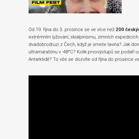
Od 19. října do 3. prosince se ve více než
200 český
extrémním lyžování, skialpinismu, zimních expedicích
dvadobrodruzi z Čech, když je smete lavina? Jak do
ultramaratónu v -48°C? Kolik prvovýstupů se podaří 
Antarktidě? To vše se dozvíte od října do prosince v