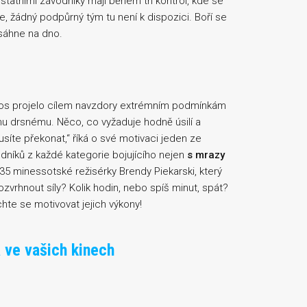
ostatními závodníky mají během tří kontrol, kde se
, žádný podpůrný tým tu není k dispozici. Boří se
 sáhne na dno.
etos projelo cílem navzdory extrémním podmínkám
mu drsnému. Něco, co vyžaduje hodně úsilí a
síte překonat,“ říká o své motivaci jeden ze
odníků z každé kategorie bojujícího nejen
s mrazy
135 minessotské režisérky Brendy Piekarski, který
ozvrhnout síly? Kolik hodin, nebo spíš minut, spát?
hte se motivovat jejich výkony!
ve vašich kinech