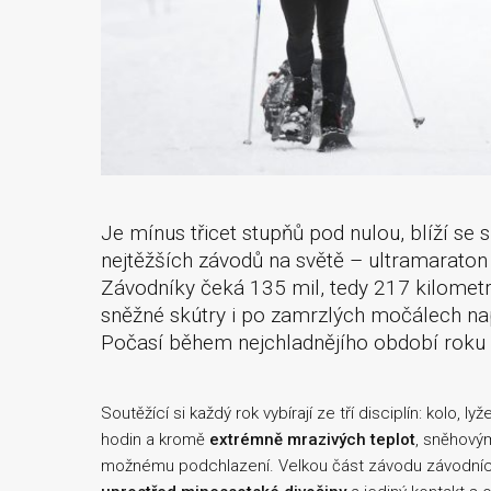
Je mínus třicet stupňů pod nulou, blíží se
nejtěžších závodů na světě – ultramarato
Závodníky čeká 135 mil, tedy 217 kilometr
sněžné skútry i po zamrzlých močálech nap
Počasí během nejchladnějího období roku s
Soutěžící si každý rok vybírají ze tří disciplín: kolo
hodin a kromě
extrémně mrazivých teplot
, sněhovým
možnému podchlazení. Velkou část závodu závodníci 