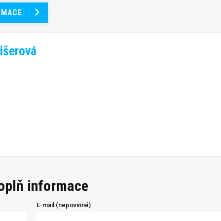
RMACE
išerová
doplň informace
E-mail (nepovinné)