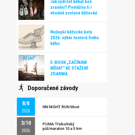
Jak vydržet běhat bez
zranění? Pomůžou ti i
vhodně zvolené běžecké
boty!
Nejlepší běžecké boty
2026: výběr testerů Světa
běhu
E-BOOK „ZAČÍNÁM
BĚHAT“ KE STAŽENÍ
ZDARMA
Doporučené závody
8/8
NN NIGHT RUN Most
2026
3/10
PUMA Třeboňský
půl/maraton 10 a 5 km
2026