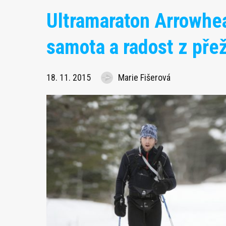
Ultramaraton Arrowhe
samota a radost z přež
18. 11. 2015
Marie Fišerová