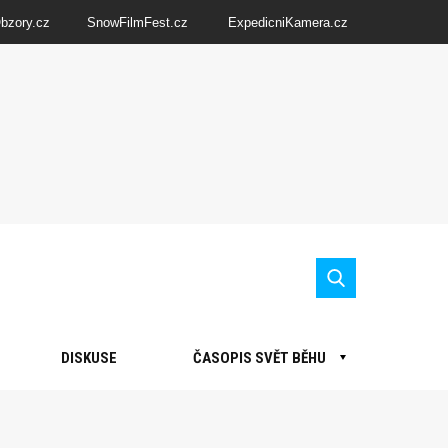
Obzory.cz
SnowFilmFest.cz
ExpedicniKamera.cz
DISKUSE
ČASOPIS SVĚT BĚHU