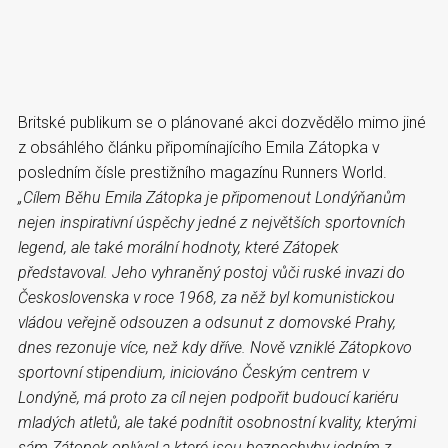
Britské publikum se o plánované akci dozvědělo mimo jiné
z obsáhlého článku připomínajícího Emila Zátopka v
posledním čísle prestižního magazínu Runners World.
„Cílem Běhu Emila Zátopka je připomenout Londýňanům
nejen inspirativní úspěchy jedné z největších sportovních
legend, ale také morální hodnoty, které Zátopek
představoval. Jeho vyhraněný postoj vůči ruské invazi do
Československa v roce 1968, za něž byl komunistickou
vládou veřejně odsouzen a odsunut z domovské Prahy,
dnes rezonuje více, než kdy dříve. Nově vzniklé Zátopkovo
sportovní stipendium, iniciováno Českým centrem v
Londýně, má proto za cíl nejen podpořit budoucí kariéru
mladých atletů, ale také podnítit osobnostní kvality, kterými
sám Zátopek oplýval a které jsou bezpochyby jedním z