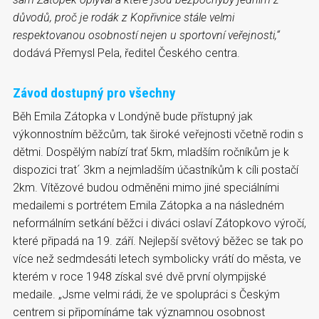
důvodů, proč je rodák z Kopřivnice stále velmi
respektovanou osobností nejen u sportovní veřejnosti,“
dodává Přemysl Pela, ředitel Českého centra.
Závod dostupný pro všechny
Běh Emila Zátopka v Londýně bude přístupný jak
výkonnostním běžcům, tak široké veřejnosti včetně rodin s
dětmi. Dospělým nabízí trať 5km, mladším ročníkům je k
dispozici trat´ 3km a nejmladším účastníkům k cíli postačí
2km. Vítězové budou odměněni mimo jiné speciálními
medailemi s portrétem Emila Zátopka a na následném
neformálním setkání běžci i diváci oslaví Zátopkovo výročí,
které připadá na 19. září. Nejlepší světový běžec se tak po
více než sedmdesáti letech symbolicky vrátí do města, ve
kterém v roce 1948 získal své dvě první olympijské
medaile. „Jsme velmi rádi, že ve spolupráci s Českým
centrem si připomínáme tak významnou osobnost