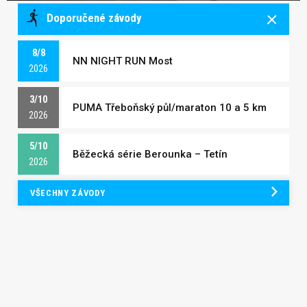
Doporučené závody
8/8
NN NIGHT RUN Most
2026
3/10
PUMA Třeboňský půl/maraton 10 a 5 km
2026
5/10
Běžecká série Berounka – Tetín
2026
VŠECHNY ZÁVODY