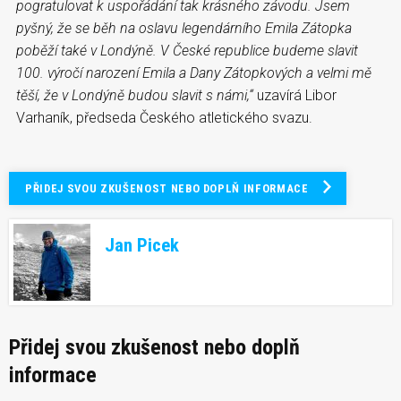
pogratulovat k uspořádání tak krásného závodu. Jsem
pyšný, že se běh na oslavu legendárního Emila Zátopka
poběží také v Londýně. V České republice budeme slavit
100. výročí narození Emila a Dany Zátopkových a velmi mě
těší, že v Londýně budou slavit s námi,“
uzavírá Libor
Varhaník, předseda Českého atletického svazu.
PŘIDEJ SVOU ZKUŠENOST NEBO DOPLŇ INFORMACE
Jan Picek
Přidej svou zkušenost nebo doplň
informace