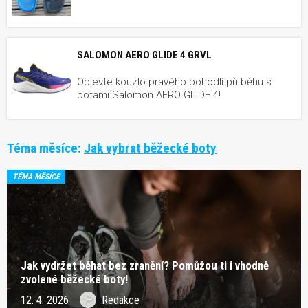
SALOMON AERO GLIDE 4 GRVL
Objevte kouzlo pravého pohodlí při běhu s
botami Salomon AERO GLIDE 4!
Téma měsíce:
Jak vybrat běžecké boty
TÉMA MĚSÍCE
Jak vydržet běhat bez zranění? Pomůžou ti i vhodně
zvolené běžecké boty!
12. 4. 2026
Redakce