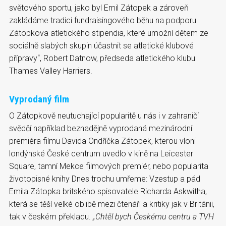
světového sportu, jako byl Emil Zátopek a zároveň
zakládáme tradici fundraisingového běhu na podporu
Zátopkova atletického stipendia, které umožní dětem ze
sociálně slabých skupin účastnit se atletické klubové
přípravy“, Robert Datnow, předseda atletického klubu
Thames Valley Harriers.
Vyprodaný film
O Zátopkově neutuchající popularitě u nás i v zahraničí
svědčí například beznadějně vyprodaná mezinárodní
premiéra filmu Davida Ondříčka Zátopek, kterou vloni
londýnské České centrum uvedlo v kině na Leicester
Square, tamní Mekce filmových premiér, nebo popularita
životopisné knihy Dnes trochu umřeme: Vzestup a pád
Emila Zátopka britského spisovatele Richarda Askwitha,
která se těší velké oblibě mezi čtenáři a kritiky jak v Británii,
tak v českém překladu.
„Chtěl bych Českému centru a TVH