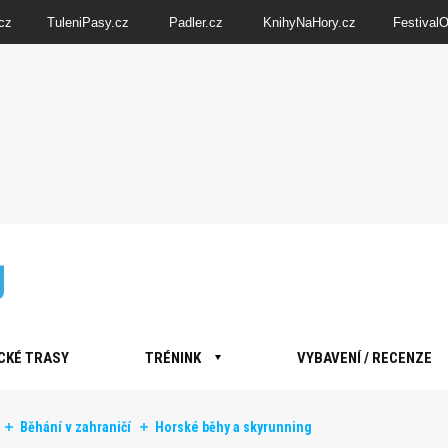
cz
TuleniPasy.cz
Padler.cz
KnihyNaHory.cz
Festival
CKÉ TRASY
TRÉNINK
VYBAVENÍ / RECENZE
Běhání v zahraničí
Horské běhy a skyrunning