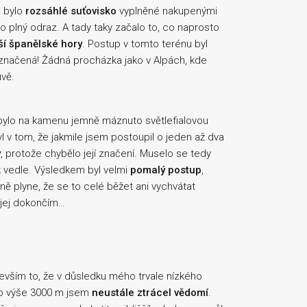
o bylo
rozsáhlé suťovisko
vyplněné nakupenými
plný odraz. A tady taky začalo to, co naprosto
ší španělské hory
. Postup v tomto terénu byl
a značená! Žádná procházka jako v Alpách, kde
uvě.
ylo na kamenu jemně máznuto světlefialovou
yl v tom, že jakmile jsem postoupil o jeden až dva
y
, protože chybělo její značení. Muselo se tedy
k vedle. Výsledkem byl velmi
pomalý postup
,
ě plyne, že se to celé běžet ani vychvátat
 jej dokončím…
devším to, že v důsledku mého trvale nízkého
 do výše 3000 m jsem
neustále ztrácel vědomí
.