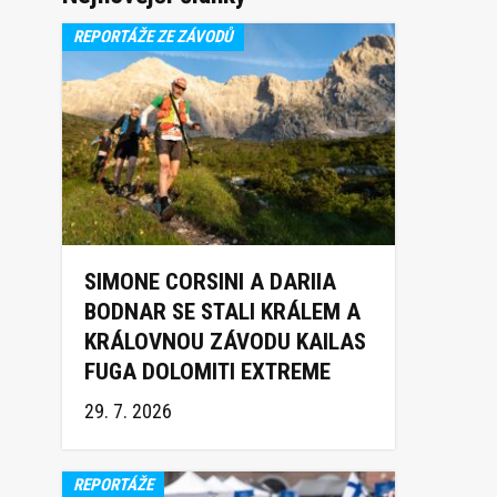
REPORTÁŽE ZE ZÁVODŮ
SIMONE CORSINI A DARIIA
BODNAR SE STALI KRÁLEM A
KRÁLOVNOU ZÁVODU KAILAS
FUGA DOLOMITI EXTREME
TRAIL 2026
29. 7. 2026
REPORTÁŽE