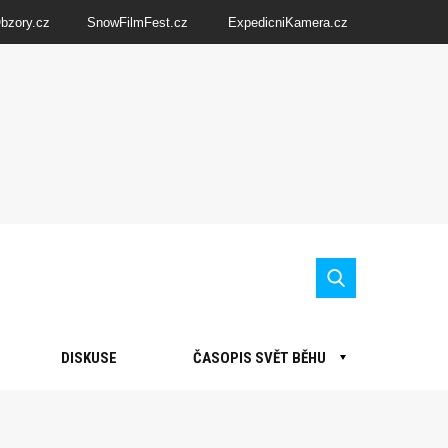
Obzory.cz
SnowFilmFest.cz
ExpedicniKamera.cz
DISKUSE
ČASOPIS SVĚT BĚHU