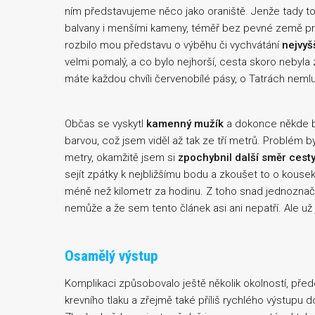
ním představujeme něco jako oraniště. Jenže tady t
balvany i menšími kameny, téměř bez pevné země pro 
rozbilo mou představu o výběhu či vychvátání
nejvyš
velmi pomalý, a co bylo nejhorší, cesta skoro nebyl
máte každou chvíli červenobílé pásy, o Tatrách neml
Občas se vyskytl
kamenný mužík
a dokonce někde b
barvou, což jsem viděl až tak ze tří metrů. Problém b
metry, okamžitě jsem si
zpochybnil další směr cest
sejít zpátky k nejbližšímu bodu a zkoušet to o kouse
méně než kilometr za hodinu. Z toho snad jednoznačn
nemůže a že sem tento článek asi ani nepatří. Ale už
Osamělý výstup
Komplikaci způsobovalo ještě několik okolností, pře
krevního tlaku a zřejmě také příliš rychlého výstupu