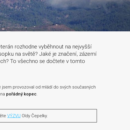
veterán rozhodne vyběhnout na nejvyšší
 sopku na světě? Jaké je značení, zázemí
rách? To všechno se dočtete v tomto
eré jsem provozoval od mládí do svých současných
p na
pořádný kopec
.
těte
VÝZVU
Oldy Čepelky.