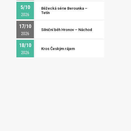
5/10
Běžecká série Berounka –
Tetín
2026
17/10
Silniční běh Hronov – Náchod
2026
18/10
Kros Českým rájem
2026