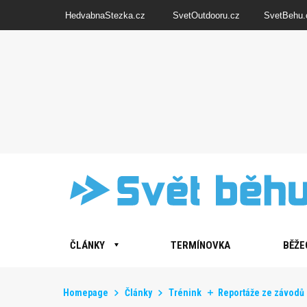
HedvabnaStezka.cz
SvetOutdooru.cz
SvetBehu.
ČLÁNKY
TERMÍNOVKA
BĚŽE
Homepage
Články
Trénink
Reportáže ze závodů