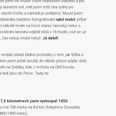
e jsem se musel chytit nejbližšího balvanu a půl
ý sluneční svit, měl jsem totiž dva týdny po
vlastní čočky a nahradí je umělými). Musel jsem
v důsledku častého fotografování
vybil mobil
, přibyl
 několik hodin na horní stanici lanovky) nebo s
oslední lanovka odjíždí dolů v 16 hodin, což se už
a, čas nebyl, mobil nebyl.
Já debil!
 nedaly získat žádné poznatky o tom, jak těžká a
olem jsem ještě doufal, že někdo přece půjde dolů
běh na Sněžku, kde z vrcholu na Obří boudu
u a teď jdou do Pece. Tady ne.
h
7,5 kilometrech jsem vystoupal 1450
oru má 704 metry na 8,4 km, Rokytnice Dvoračky
1800-1900 metrů.