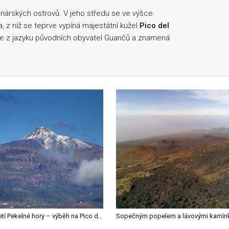
anárských ostrovů. V jeho středu se ve výšce
 z níž se teprve vypíná majestátní kužel
Pico del
 Je z jazyku původních obyvatel Guančů a znamená
V zajetí Pekelné hory – výběh na Pico del Teide
Sopečným popelem a lávovými kamín