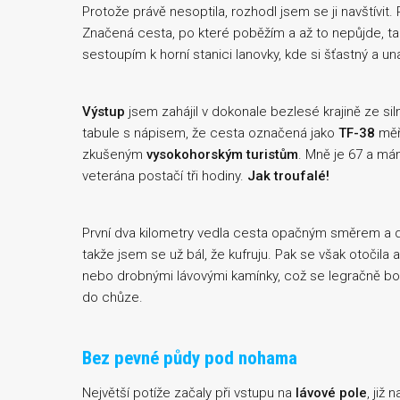
Protože právě nesoptila, rozhodl jsem se ji navštívit.
Značená cesta, po které poběžím a až to nepůjde, ta
sestoupím k horní stanici lanovky, kde si šťastný a 
Výstup
jsem zahájil v dokonale bezlesé krajině ze si
tabule s nápisem, že cesta označená jako
TF-38
měří
zkušeným
vysokohorským turistům
. Mně je 67 a má
veterána postačí tři hodiny.
Jak troufalé!
První dva kilometry vedla cesta opačným směrem a d
takže jsem se už bál, že kufruju. Pak se však otočila
nebo drobnými lávovými kamínky, což se legračně bořil
do chůze.
Bez pevné půdy pod nohama
Největší potíže začaly při vstupu na
lávové pole
, již