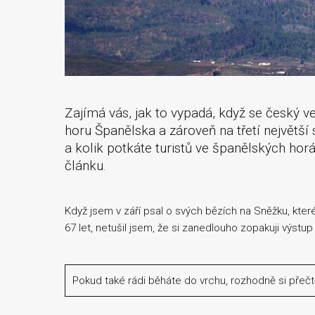
Zajímá vás, jak to vypadá, když se český 
horu Španělska a zároveň na třetí největší
a kolik potkáte turistů ve španělských ho
článku.
Když jsem v září psal o svých bězích na Sněžku, kt
67 let, netušil jsem, že si zanedlouho zopakuji výstu
Pokud také rádi běháte do vrchu, rozhodně si přeč