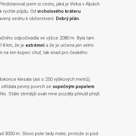
 Představoval jsem si cestu, jaká je třeba v Alpách.
k rychle půjdu. Od
vrcholového kráteru
unavený sednu k občerstvení.
Dobrý plán.
lničního odpočívadla ve výšce 2080 m. Byla tam
 8 km, že je
extrémní
a že je určena jen velmi
m na ten kopec chuť, tak snad pro českého
okonce klesala (asi o 250 výškových metrů),
 a střídala pevný povrch se
sopečným popelem
o. Stále strmější svah mne později přinutil přejít
 nad 3000 m. Slovo pole tady mate, protože si pod