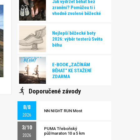
Jak vydržet běhat bez
zranění? Pomůžou ti i
vhodně zvolené běžecké
boty!
Nejlepší běžecké boty
2026: výběr testerů Světa
běhu
E-BOOK „ZAČÍNÁM
BĚHAT“ KE STAŽENÍ
ZDARMA
Doporučené závody
8/8
NN NIGHT RUN Most
2026
3/10
PUMA Třeboňský
půl/maraton 10 a 5 km
2026