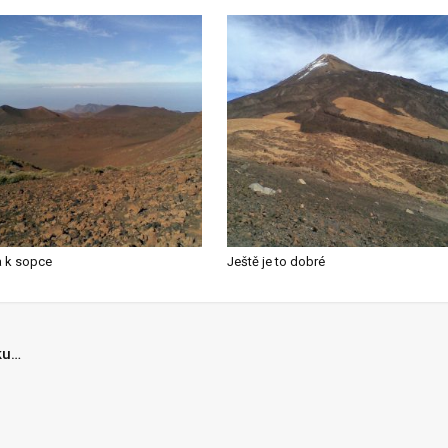
a k sopce
Ještě je to dobré
ku…