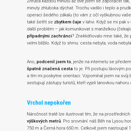
Zhruba každou minutu až dvě jsem se zapotácel tak, ž
minuty zhluboka dýchat. Trochu vadilo i teplo a prudk
operaci šedého zákalu (to vám z očí vyškubnou vaše 
také šetřit se
zbytkem čaje
v lahvi. Když se mi pak 
další problém – jak komunikovat s manželkou (čekající
případnými zachránci
? Zneklidňovalo mne také, že p
velmi blížilo. Když to shrnu: cesta nebyla, voda nebyl
Ano,
podcenil jsem to
, jenže na internetu se předem
špatně značená cesta
to je. Při postupu lávovým p
a tím mi poskytne orientaci. Vzpomínal jsem na svůj 
sestupují zástupy turistů, kteří vyjeli lanovkou nahor
Vrchol nepokořen
Náročnost tratě lze ilustrovat tím, že na prostředníc
výškových metrů
. Pro srovnání: náš Běh na Lysou h
750 m a Černá hora 650 m. Celkově jsem nastoupal 