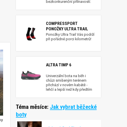
bezkonkurenční přilnavostí.
COMPRESSPORT
PONOŽKY ULTRA TRAIL
Ponožky Ultra Trail Vás podrží
při pořádné porci kilometrů!
ALTRA TIMP 6
Univerzální bota na běh i
chůzi smíšeným terénem
přichází v novém kabátě -
lehčí a lepší než kdy předtím
Téma měsíce:
Jak vybrat běžecké
boty
ky