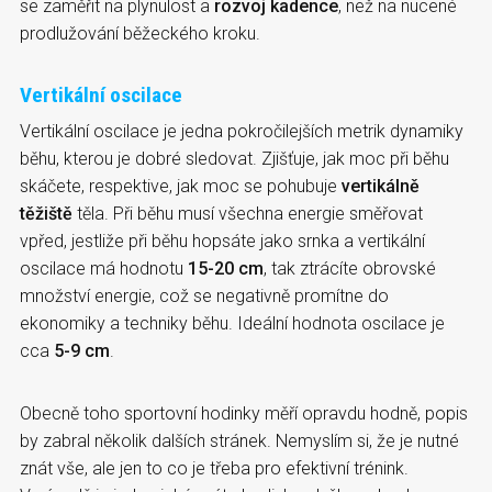
se zaměřit na plynulost a
rozvoj kadence
, než na nucené
prodlužování běžeckého kroku.
Vertikální oscilace
Vertikální oscilace je jedna pokročilejších metrik dynamiky
běhu, kterou je dobré sledovat. Zjišťuje, jak moc při běhu
skáčete, respektive, jak moc se pohubuje
vertikálně
těžiště
těla. Při běhu musí všechna energie směřovat
vpřed, jestliže při běhu hopsáte jako srnka a vertikální
oscilace má hodnotu
15-20 cm
, tak ztrácíte obrovské
množství energie, což se negativně promítne do
ekonomiky a techniky běhu. Ideální hodnota oscilace je
cca
5-9 cm
.
Obecně toho sportovní hodinky měří opravdu hodně, popis
by zabral několik dalších stránek. Nemyslím si, že je nutné
znát vše, ale jen to co je třeba pro efektivní trénink.