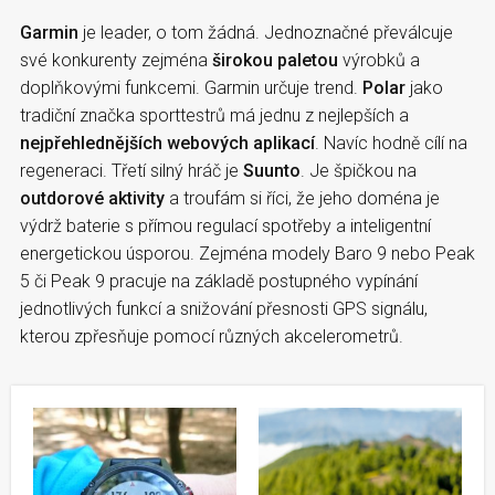
Garmin
je leader, o tom žádná. Jednoznačné převálcuje
své konkurenty zejména
širokou paletou
výrobků a
doplňkovými funkcemi. Garmin určuje trend.
Polar
jako
tradiční značka sporttestrů má jednu z nejlepších a
nejpřehlednějších webových aplikací
. Navíc hodně cílí na
regeneraci. Třetí silný hráč je
Suunto
. Je špičkou na
outdorové aktivity
a troufám si říci, že jeho doména je
výdrž baterie s přímou regulací spotřeby a inteligentní
energetickou úsporou. Zejména modely Baro 9 nebo Peak
5 či Peak 9 pracuje na základě postupného vypínání
jednotlivých funkcí a snižování přesnosti GPS signálu,
kterou zpřesňuje pomocí různých akcelerometrů.