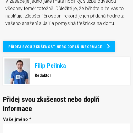
V zásadě je jedno jaké máte hodinky, službu odvedou
všechny téměř totožně. Důležité je, že běháte a že vás to
naplňuje. Zlepšení či osobní rekord je jen přidaná hodnota
vašeho snažení a úsilí a pomyslná třešnička na dortu.
PŘIDEJ SVOU ZKUŠENOST NEBO DOPLŇ INFORMACE
Filip Peřinka
Redaktor
Přidej svou zkušenost nebo doplň
informace
Vaše jméno *