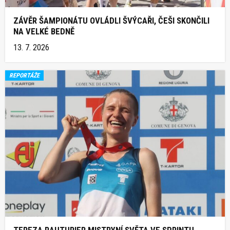
ZÁVĚR ŠAMPIONÁTU OVLÁDLI ŠVÝCAŘI, ČEŠI SKONČILI
NA VELKÉ BEDNĚ
13. 7. 2026
REPORTÁŽE
TEREZA RAUTURIER MISTRYNÍ SVĚTA VE SPRINTU