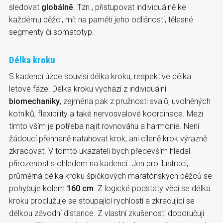
sledovat
globálně
. Tzn., přistupovat individuálně ke
každému běžci, mít na paměti jeho odlišnosti, tělesné
segmenty či somatotyp.
Délka kroku
S kadencí úzce souvisí délka kroku, respektive délka
letové fáze. Délka kroku vychází z individuální
biomechaniky
, zejména pak z pružnosti svalů, uvolněných
kotníků, flexibility a také nervosvalové koordinace. Mezi
tímto vším je potřeba najit rovnováhu a harmonie. Není
žádoucí přehnaně natahovat krok, ani cíleně krok výrazně
zkracovat. V tomto ukazateli bych především hledal
přirozenost s ohledem na kadenci. Jen pro ilustraci,
průměrná délka kroku špičkových maratónských běžců se
pohybuje kolem
160 cm
. Z logické podstaty věci se délka
kroku prodlužuje se stoupající rychlostí a zkracující se
délkou závodní distance. Z vlastní zkušenosti doporučuji