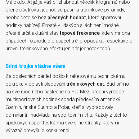
Málokdo. Ať již je váš cíl zhubnout několik kilogramů nebo
cíleně ošetřovat jednotlivé pásma tréninkové pyramidy,
neobejdete se bez
přesných hodnot
, které sportovní
hodinky nabízejí. Prostě v lidských silách není možné
přesně určit aktuální stav
tepové frekvence
, kde v mnoha
případech rozhoduje o úspěchu či propadáku, respektive o
úrovni tréninkového efektu jen pár jednotek tepů.
Silná trojka vládne všem
Za posledních pár let došlo k raketovému technickému
pokroku v oblasti sledování
tréninkových dat
. Buď přímo
na své ruce nebo následně na PC. Mezi přední výrobce
multisportovních hodinek spadá především americký
Garmin, finské Suunto a Polar, kteří si vypracovaly
dominantní nadvládu na sportovním trhu. Každý z těchto
špičkových sporttestrů má své silné stránky, kterými
výrazně převyšuje konkurenci.