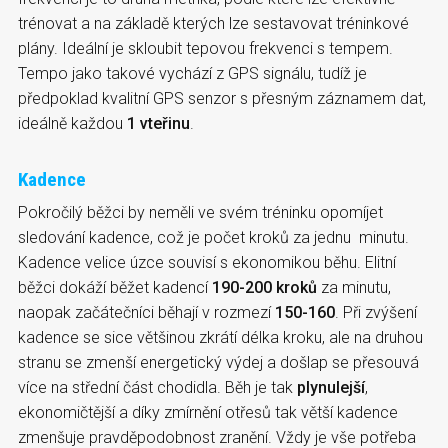
trénovat a na základě kterých lze sestavovat tréninkové
plány. Ideální je skloubit tepovou frekvenci s tempem.
Tempo jako takové vychází z GPS signálu, tudíž je
předpoklad kvalitní GPS senzor s přesným záznamem dat,
ideálně každou
1 vteřinu
.
Kadence
Pokročilý běžci by neměli ve svém tréninku opomíjet
sledování kadence, což je počet kroků za jednu minutu.
Kadence velice úzce souvisí s ekonomikou běhu. Elitní
běžci dokáží běžet kadencí
190-200 kroků
za minutu,
naopak začátečníci běhají v rozmezí
150-160
. Při zvýšení
kadence se sice většinou zkrátí délka kroku, ale na druhou
stranu se zmenší energetický výdej a došlap se přesouvá
více na střední část chodidla. Běh je tak
plynulejší
,
ekonomičtější a díky zmírnění otřesů tak větší kadence
zmenšuje pravděpodobnost zranění. Vždy je vše potřeba