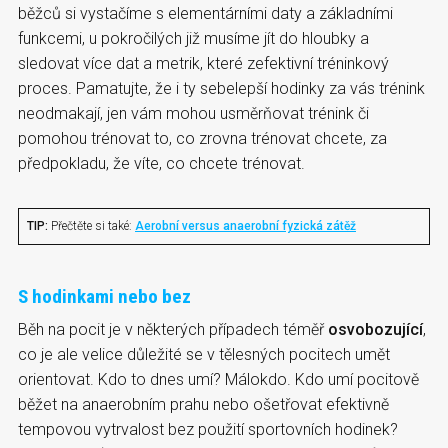
běžců si vystačíme s elementárními daty a základními
funkcemi, u pokročilých již musíme jít do hloubky a
sledovat více dat a metrik, které zefektivní tréninkový
proces. Pamatujte, že i ty sebelepší hodinky za vás trénink
neodmakají, jen vám mohou usměrňovat trénink či
pomohou trénovat to, co zrovna trénovat chcete, za
předpokladu, že víte, co chcete trénovat.
TIP:
Přečtěte si také:
Aerobní versus anaerobní fyzická zátěž
S hodinkami nebo bez
Běh na pocit je v některých případech téměř
osvobozující
,
co je ale velice důležité se v tělesných pocitech umět
orientovat. Kdo to dnes umí? Málokdo. Kdo umí pocitově
běžet na anaerobním prahu nebo ošetřovat efektivně
tempovou vytrvalost bez použití sportovních hodinek?