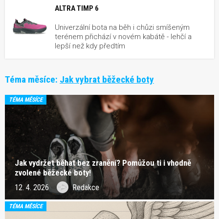
ALTRA TIMP 6
Univerzální bota na běh i chůzi smíšeným
terénem přichází v novém kabátě - lehčí a
lepší než kdy předtím
Téma měsíce:
Jak vybrat běžecké boty
TÉMA MĚSÍCE
Jak vydržet běhat bez zranění? Pomůžou ti i vhodně
zvolené běžecké boty!
12. 4. 2026
Redakce
TÉMA MĚSÍCE