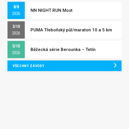
8/8
NN NIGHT RUN Most
2026
3/10
PUMA Třeboňský půl/maraton 10 a 5 km
2026
5/10
Běžecká série Berounka – Tetín
2026
VŠECHNY ZÁVODY