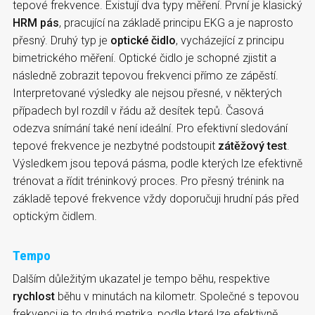
tepové frekvence. Existují dva typy měření. První je klasický
HRM pás
, pracující na základě principu EKG a je naprosto
přesný. Druhý typ je
optické čidlo
, vycházející z principu
bimetrického měření. Optické čidlo je schopné zjistit a
následně zobrazit tepovou frekvenci přímo ze zápěstí.
Interpretované výsledky ale nejsou přesné, v některých
případech byl rozdíl v řádu až desítek tepů. Časová
odezva snímání také není ideální. Pro efektivní sledování
tepové frekvence je nezbytné podstoupit
zátěžový test
.
Výsledkem jsou tepová pásma, podle kterých lze efektivně
trénovat a řídit tréninkový proces. Pro přesný trénink na
základě tepové frekvence vždy doporučuji hrudní pás před
optickým čidlem.
Tempo
Dalším důležitým ukazatel je tempo běhu, respektive
rychlost
běhu v minutách na kilometr. Společné s tepovou
frekvenci je to druhá metrika, podle které lze efektivně