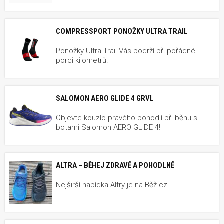
COMPRESSPORT PONOŽKY ULTRA TRAIL
Ponožky Ultra Trail Vás podrží při pořádné
porci kilometrů!
SALOMON AERO GLIDE 4 GRVL
Objevte kouzlo pravého pohodlí při běhu s
botami Salomon AERO GLIDE 4!
ALTRA – BĚHEJ ZDRAVĚ A POHODLNĚ
Nejširší nabídka Altry je na Běž.cz