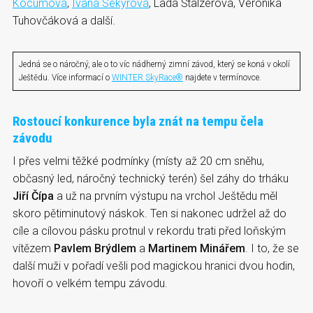
Kocumová
,
Ivana Sekyrová
, Lada Štalzerová, Veronika
Tuhovčáková a další.
Jedná se o náročný, ale o to víc nádherný zimní závod, který se koná v okolí
Ještědu. Více informací o
WINTER SkyRace®
najdete v termínovce.
Rostoucí konkurence byla znát na tempu čela
závodu
I přes velmi těžké podmínky (místy až 20 cm sněhu,
občasný led, náročný technický terén) šel záhy do trháku
Jiří Čípa
a už na prvním výstupu na vrchol Ještědu měl
skoro pětiminutový náskok. Ten si nakonec udržel až do
cíle a cílovou pásku protnul v rekordu trati před loňským
vítězem
Pavlem Brýdlem
a
Martinem Minářem
. I to, že se
další muži v pořadí vešli pod magickou hranici dvou hodin,
hovoří o velkém tempu závodu.