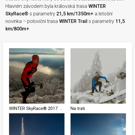
Hlavním závodem byla královská trasa
WINTER
SkyRace®
s parametry
21,5 km/1350m+
a letošní
novinka – poloviční trasa
WINTER Trail
s parametry
11,5
km/800m+
.
WINTER SkyRace® 2017: V závodu do nebe kralovali Kocumová a Čípa
Na trati