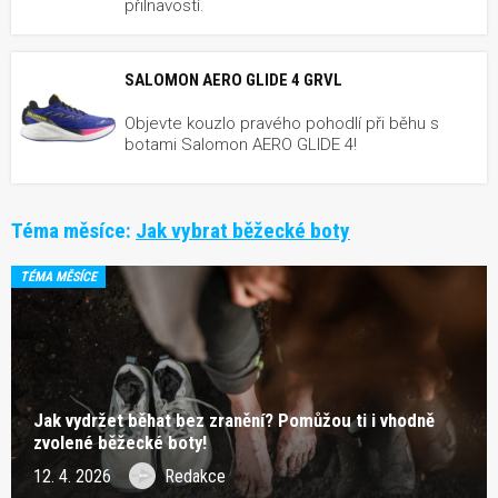
přilnavostí.
SALOMON AERO GLIDE 4 GRVL
Objevte kouzlo pravého pohodlí při běhu s
botami Salomon AERO GLIDE 4!
Téma měsíce:
Jak vybrat běžecké boty
TÉMA MĚSÍCE
Jak vydržet běhat bez zranění? Pomůžou ti i vhodně
zvolené běžecké boty!
12. 4. 2026
Redakce