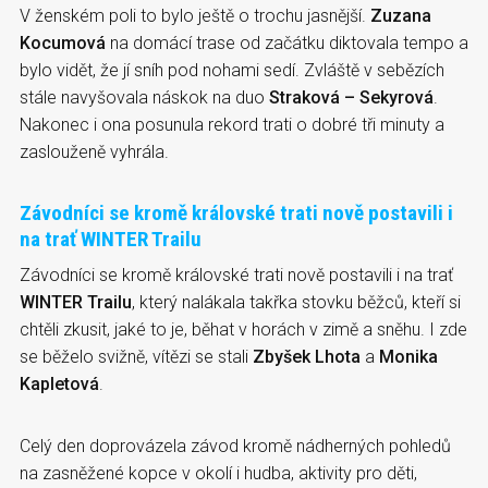
V ženském poli to bylo ještě o trochu jasnější.
Zuzana
Kocumová
na domácí trase od začátku diktovala tempo a
bylo vidět, že jí sníh pod nohami sedí. Zvláště v sebězích
stále navyšovala náskok na duo
Straková – Sekyrová
.
Nakonec i ona posunula rekord trati o dobré tři minuty a
zaslouženě vyhrála.
Závodníci se kromě královské trati nově postavili i
na trať WINTER Trailu
Závodníci se kromě královské trati nově postavili i na trať
WINTER Trailu
, který nalákala takřka stovku běžců, kteří si
chtěli zkusit, jaké to je, běhat v horách v zimě a sněhu. I zde
se běželo svižně, vítězi se stali
Zbyšek Lhota
a
Monika
Kapletová
.
Celý den doprovázela závod kromě nádherných pohledů
na zasněžené kopce v okolí i hudba, aktivity pro děti,