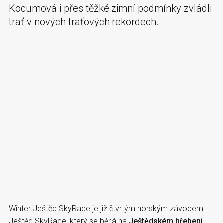
Kocumová i přes těžké zimní podmínky zvládli
trať v nových traťových rekordech.
Winter Ještěd SkyRace je již čtvrtým horským závodem
Ještěd SkyRace, který se běhá na
Ještědském hřebeni
.