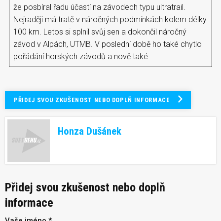
že posbíral řadu účastí na závodech typu ultratrail.
Nejraději má tratě v náročných podmínkách kolem délky
100 km. Letos si splnil svůj sen a dokončil náročný
závod v Alpách, UTMB. V poslední době ho také chytlo
pořádání horských závodů a nově také
PŘIDEJ SVOU ZKUŠENOST NEBO DOPLŇ INFORMACE
Honza Dušánek
Přidej svou zkušenost nebo doplň
informace
Vaše jméno *