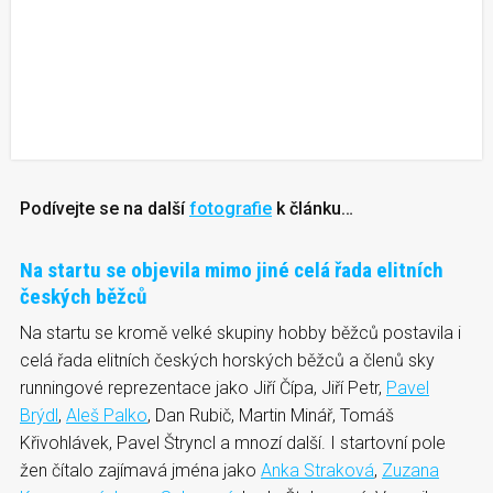
Podívejte se na další
fotografie
k článku…
Na startu se objevila mimo jiné celá řada elitních
českých běžců
Na startu se kromě velké skupiny hobby běžců postavila i
celá řada elitních českých horských běžců a členů sky
runningové reprezentace jako Jiří Čípa, Jiří Petr,
Pavel
Brýdl
,
Aleš Palko
, Dan Rubič, Martin Minář, Tomáš
Křivohlávek, Pavel Štryncl a mnozí další. I startovní pole
žen čítalo zajímavá jména jako
Anka Straková
,
Zuzana