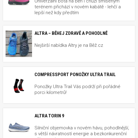
Univerzální bota na běh i chůzi smíšeným
terénem přichází v novém kabátě - lehčí a
lepší než kdy předtím
ALTRA – BĚHEJ ZDRAVĚ A POHODLNĚ
Nejširší nabídka Altry je na Běž.cz
COMPRESSPORT PONOŽKY ULTRA TRAIL
Ponožky Ultra Trail Vás podrží při pořádné
porci kilometrů!
ALTRA TORIN 9
Silniční objemovka v novém hávu, pohodlnější,
s větší návratností energie a bezkonkurenční