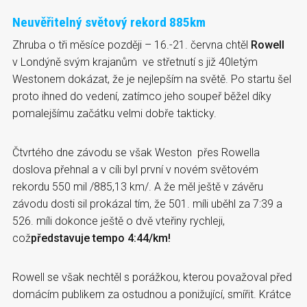
Neuvěřitelný světový rekord 885km
Zhruba o tři měsíce později – 16.-21. června chtěl
Rowell
v Londýně svým krajanům ve střetnutí s již 40letým
Westonem dokázat, že je nejlepším na světě. Po startu šel
proto ihned do vedení, zatímco jeho soupeř běžel díky
pomalejšímu začátku velmi dobře takticky.
Čtvrtého dne závodu se však Weston přes Rowella
doslova přehnal a v cíli byl první v novém světovém
rekordu 550 mil /885,13 km/. A že měl ještě v závěru
závodu dosti sil prokázal tím, že 501. míli uběhl za 7:39 a
526. míli dokonce ještě o dvě vteřiny rychleji,
což
představuje tempo 4:44/km!
Rowell se však nechtěl s porážkou, kterou považoval před
domácím publikem za ostudnou a ponižující, smířit. Krátce