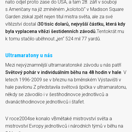
nato odjel proto zase do USA, a tam 28. září v souboji
s Američany na již zmíněném „kolotoči“ v Madison Square
Garden získal zpět nejen titul mistra světa, ale za své
vítězství dostal i
30 tisíc dolarů, nejvyšší částku, která kdy
byla vyplacena vítězi šestidenních závodů.
Tentokrát mu
k tomu stačilo uběhnout „jen“ 524 mil 77 yardů.
Ultramaratony u nás
Mezi nejvýznamnější ultramaratonské závodu u nás patří
Světový pohár v individuálním běhu na 48 hodin v hale
. V
letech 1996-2009 se v březnu na brněnském Výstavišti v
hale pavilonu Z představila světová špička v ultramaratonu,
někdy se závodilo i v šestihodinovce jednotlivců a
dvanáctihodinovce jednotlivců i štafet.
V roce2004se konalo vBrnětaké mistrovství světa a
mistrovství Evropy jednotlivců i národních týmů v běhu na