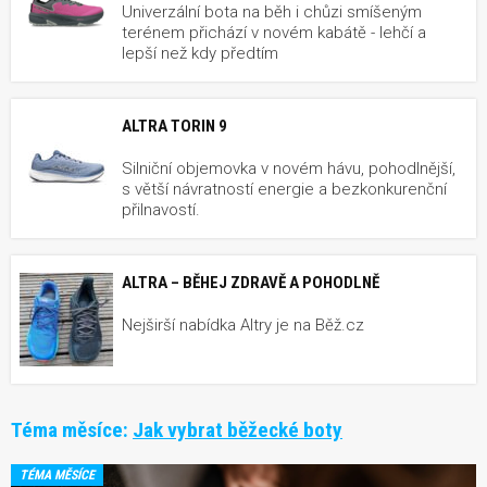
Univerzální bota na běh i chůzi smíšeným
terénem přichází v novém kabátě - lehčí a
lepší než kdy předtím
ALTRA TORIN 9
Silniční objemovka v novém hávu, pohodlnější,
s větší návratností energie a bezkonkurenční
přilnavostí.
ALTRA – BĚHEJ ZDRAVĚ A POHODLNĚ
Nejširší nabídka Altry je na Běž.cz
Téma měsíce:
Jak vybrat běžecké boty
TÉMA MĚSÍCE