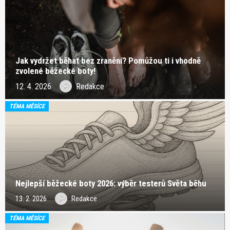
Jak vydržet běhat bez zranění? Pomůžou ti i vhodně
zvolené běžecké boty!
12. 4. 2026
Redakce
TÉMA MĚSÍCE
Nejlepší běžecké boty 2026: výběr testerů Světa běhu
13. 2. 2026
Redakce
TÉMA MĚSÍCE