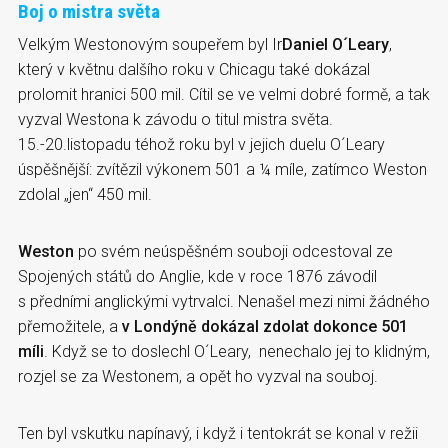
Boj o mistra světa
Velkým Westonovým soupeřem byl Ir
Daniel O´Leary
,
který v květnu dalšího roku v Chicagu také dokázal
prolomit hranici 500 mil. Cítil se ve velmi dobré formě, a tak
vyzval Westona k závodu o titul mistra světa.
15.-20.listopadu téhož roku byl v jejich duelu O´Leary
úspěšnější: zvítězil výkonem 501 a ¼ míle, zatímco Weston
zdolal „jen“ 450 mil.
Weston
po svém neúspěšném souboji odcestoval ze
Spojených států do Anglie, kde v roce 1876 závodil
s předními anglickými vytrvalci. Nenašel mezi nimi žádného
přemožitele, a
v Londýně dokázal zdolat dokonce 501
míli
. Když se to doslechl O´Leary, nenechalo jej to klidným,
rozjel se za Westonem, a opět ho vyzval na souboj.
Ten byl vskutku napínavý, i když i tentokrát se konal v režii