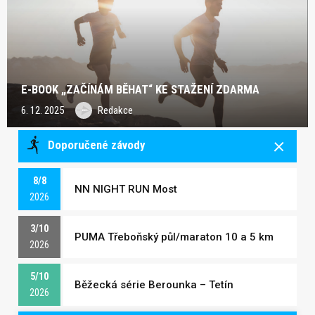
E-BOOK „ZAČÍNÁM BĚHAT“ KE STAŽENÍ ZDARMA
6. 12. 2025
Redakce
Doporučené závody
8/8
NN NIGHT RUN Most
2026
3/10
PUMA Třeboňský půl/maraton 10 a 5 km
2026
5/10
Běžecká série Berounka – Tetín
2026