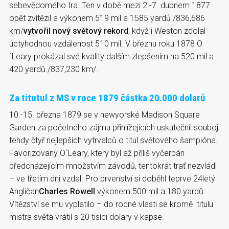
sebevědomého Ira. Ten v době mezi 2.-7. dubnem 1877
opět zvítězil a výkonem 519 mil a 1585 yardů /836,686
km/
vytvořil nový světový rekord
, když i Weston zdolal
úctyhodnou vzdálenost 510 mil. V březnu roku 1878 O
´Leary prokázal své kvality dalším zlepšením na 520 mil a
420 yardů /837,230 km/.
Za titutul z MS v roce 1879 částka 20.000 dolarů
10.-15. března 1879 se v newyorské Madison Square
Garden za početného zájmu přihlížejících uskutečnil souboj
tehdy čtyř nejlepších vytrvalců o titul světového šampióna.
Favorizovaný O´Leary, který byl až příliš vyčerpán
předcházejícím množstvím závodů, tentokrát trať nezvládl
– ve třetím dni vzdal. Pro prvenství si doběhl teprve 24letý
Angličan
Charles Rowell
výkonem 500 mil a 180 yardů.
Vítězství se mu vyplatilo – do rodné vlasti se kromě titulu
mistra světa vrátil s 20 tisíci dolary v kapse.