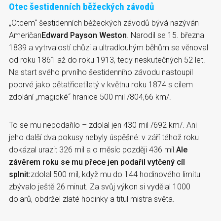
Otec šestidenních běžeckých závodů
„Otcem“ šestidenních běžeckých závodů bývá nazýván
Američan
Edward Payson Weston
. Narodil se 15. března
1839 a vytrvalostí chůzi a ultradlouhým běhům se věnoval
od roku 1861 až do roku 1913, tedy neskutečných 52 let.
Na start svého prvního šestidenního závodu nastoupil
poprvé jako pětatřicetiletý v květnu roku 1874 s cílem
zdolání „magické“ hranice 500 mil /804,66 km/.
To se mu nepodařilo – zdolal jen 430 mil /692 km/. Ani
jeho další dva pokusy nebyly úspěšné: v září téhož roku
dokázal urazit 326 mil a o měsíc později 436 mil.
Ale
závěrem roku se mu přece jen podařil vytčený cíl
splnit:
zdolal 500 mil, když mu do 144 hodinového limitu
zbývalo ještě 26 minut. Za svůj výkon si vydělal 1000
dolarů, obdržel zlaté hodinky a titul mistra světa.