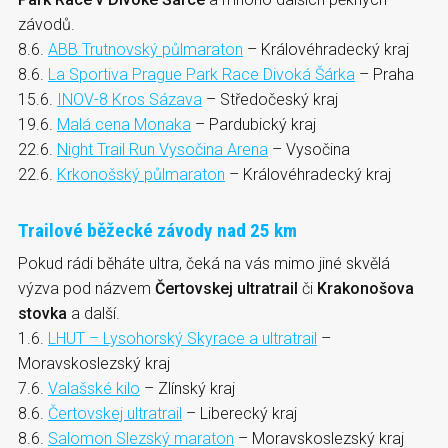
závodů.
8.6.
ABB Trutnovský půlmaraton
– Královéhradecký kraj
8.6.
La Sportiva Prague Park Race Divoká Šárka
– Praha
15.6.
INOV-8 Kros Sázava
– Středočeský kraj
19.6.
Malá cena Monaka
– Pardubický kraj
22.6.
Night Trail Run Vysočina Arena
– Vysočina
22.6.
Krkonošský půlmaraton
– Královéhradecký kraj
Trailové běžecké závody nad 25 km
Pokud rádi běháte ultra, čeká na vás mimo jiné skvělá
výzva pod názvem
Čertovskej ultratrail
či
Krakonošova
stovka
a další.
1.6.
LHUT – Lysohorský Skyrace a ultratrail
–
Moravskoslezský kraj
7.6.
Valašské kilo
– Zlínský kraj
8.6.
Čertovskej ultratrail
– Liberecký kraj
8.6.
Salomon Slezský maraton
– Moravskoslezský kraj