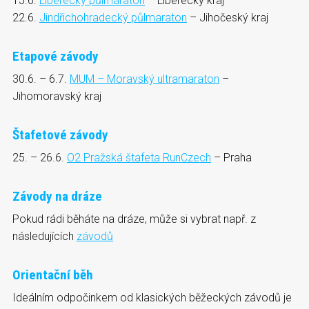
15.6.
Liberecký půlmaraton
– Liberecký kraj
22.6.
Jindřichohradecký půlmaraton
– Jihočeský kraj
Etapové závody
30.6. – 6.7.
MUM – Moravský ultramaraton
–
Jihomoravský kraj
Štafetové závody
25. – 26.6.
O2 Pražská štafeta RunCzech
– Praha
Závody na dráze
Pokud rádi běháte na dráze, může si vybrat např. z
následujících
závodů
Orientační běh
Ideálním odpočinkem od klasických běžeckých závodů je