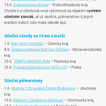
14.6.
Krakonošova stovka
– Královéhradecký kraj
Chcete-li si otestovat svoji výkonnost na nějakém
rychlém
silničním závodě,
ať už desítce, půlmaratonu či jiných
kratších tratích, níže máte několik tipů.
Silniční závody na 10 km a kratší
1.6.
Běh okolo Hostěnic
– Ústecký kraj
8.6.
Česká pojišťovna RunTour Ostrava
– Moravskoslezský
kraj
25.6.
TEMPO MAKERS RUN
– Plzeňský kraj
26.6.
Pražská běžecká tour VAŠÍ LIGY
– Praha
Silniční půlmaratony
1.6.
Mattoni 1/2maraton České Budějovice
– Jihočeský
kraj
15.6.
Mattoni 1/2maraton Olomouc
– Olomoucký kraj