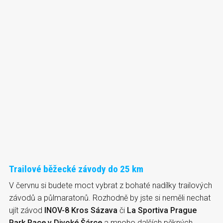
Trailové běžecké závody do 25 km
V
červnu si budete moct vybrat z bohaté nadílky trailových
závodů a půlmaratonů. Rozhodně by jste si neměli nechat
ujít závod
INOV-8 Kros Sázava
či
La Sportiva Prague
Park Race v Divoké Šárce
a mnoho dalších pěkných