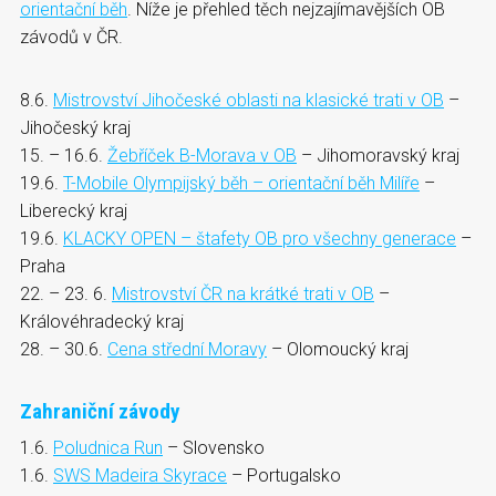
orientační běh
. Níže je přehled těch nejzajímavějších OB
závodů v ČR.
8.6.
Mistrovství Jihočeské oblasti na klasické trati v OB
–
Jihočeský kraj
15. – 16.6.
Žebříček B-Morava v OB
– Jihomoravský kraj
19.6.
T-Mobile Olympijský běh – orientační běh Milíře
–
Liberecký kraj
19.6.
KLACKY OPEN – štafety OB pro všechny generace
–
Praha
22. – 23. 6.
Mistrovství ČR na krátké trati v OB
–
Královéhradecký kraj
28. – 30.6.
Cena střední Moravy
– Olomoucký kraj
Zahraniční závody
1.6.
Poludnica Run
– Slovensko
1.6.
SWS Madeira Skyrace
– Portugalsko