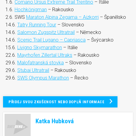
1.6.
Comano Ursus Extreme Trail Trentino
– Itálie
1.6.
Hochkönigman
– Rakousko
2.6. SWS
Maraton Alpina Zegama – Aizkorri
– Španělsko
14.6.
Tatry Running Tour
– Slovensko
14.6.
Salomon Zugspitz Ultratrail
– Německo
14.6.
Scenic Trail Lugano – Capriasca
– Švýcarsko
15.6.
Livigno Skymarathon
– Itálie
22.6.
Mayrhofen Zillertal Ultraks
– Rakousko
29.6.
Malofatranská stovka
– Slovensko
29.6.
Stubai Ultratrail
– Rakousko
29.6.
SWS Olympus Marathon
– Řecko
PŘIDEJ SVOU ZKUŠENOST NEBO DOPLŇ INFORMACE
Katka Hubková