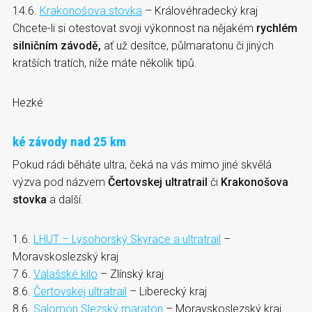
14.6.
Krakonošova stovka
– Královéhradecký kraj
Chcete-li si otestovat svoji výkonnost na nějakém
rychlém
silničním závodě,
ať už desítce, půlmaratonu či jiných
kratších tratích, níže máte několik tipů.
Hezké
ké závody nad 25 km
Pokud rádi běháte ultra, čeká na vás mimo jiné skvělá
výzva pod názvem
Čertovskej ultratrail
či
Krakonošova
stovka
a další
.
1.6.
LHUT – Lysohorský Skyrace a ultratrail
–
Moravskoslezský kraj
7.6.
Valašské kilo
– Zlínský kraj
8.6.
Čertovskej ultratrail
– Liberecký kraj
8.6.
Salomon Slezský maraton
– Moravskoslezský kraj