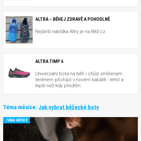
ALTRA – BĚHEJ ZDRAVĚ A POHODLNĚ
Nejširší nabídka Altry je na Běž.cz
ALTRA TIMP 6
Univerzální bota na běh i chůzi smíšeným
terénem přichází v novém kabátě - lehčí a
lepší než kdy předtím
Téma měsíce:
Jak vybrat běžecké boty
TÉMA MĚSÍCE