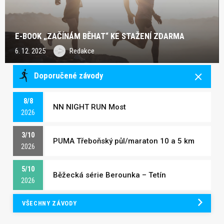
E-BOOK „ZAČÍNÁM BĚHAT“ KE STAŽENÍ ZDARMA
6. 12. 2025
Redakce
Doporučené závody
8/8
NN NIGHT RUN Most
2026
3/10
PUMA Třeboňský půl/maraton 10 a 5 km
2026
5/10
Běžecká série Berounka – Tetín
2026
VŠECHNY ZÁVODY