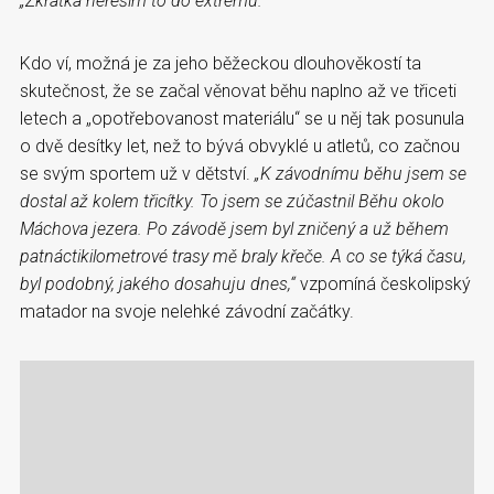
„Zkrátka neřeším to do extrému.“
Kdo ví, možná je za jeho běžeckou dlouhověkostí ta
skutečnost, že se začal věnovat běhu naplno až ve třiceti
letech a „opotřebovanost materiálu“ se u něj tak posunula
o dvě desítky let, než to bývá obvyklé u atletů, co začnou
se svým sportem už v dětství.
„K závodnímu běhu jsem se
dostal až kolem třicítky. To jsem se zúčastnil Běhu okolo
Máchova jezera. Po závodě jsem byl zničený a už během
patnáctikilometrové trasy mě braly křeče. A co se týká času,
byl podobný, jakého dosahuju dnes,“
vzpomíná českolipský
matador na svoje nelehké závodní začátky.