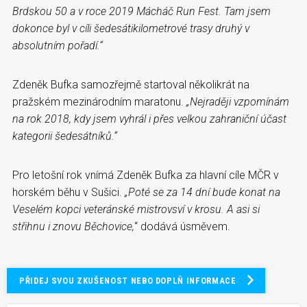
Brdskou 50 a v roce 2019 Mácháč Run Fest. Tam jsem
dokonce byl v cíli šedesátikilometrové trasy druhý v
absolutním pořadí.“
Zdeněk Bufka samozřejmě startoval několikrát na
pražském mezinárodním maratonu.
„Nejraději vzpomínám
na rok 2018, kdy jsem vyhrál i přes velkou zahraniční účast
kategorii šedesátníků.“
Pro letošní rok vnímá Zdeněk Bufka za hlavní cíle MČR v
horském běhu v Sušici.
„Poté se za 14 dní bude konat na
Veselém kopci veteránské mistrovsví v krosu. A asi si
střihnu i znovu Běchovice,
“ dodává úsměvem.
PŘIDEJ SVOU ZKUŠENOST NEBO DOPLŇ INFORMACE