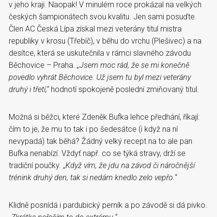
v jeho kraji. Naopak! V minulém roce prokázal na velkých
českých šampionátech svou kvalitu. Jen sami posuďte.
Člen AC Česká Lípa získal mezi veterány titul mistra
republiky v krosu (Třebíč), v běhu do vrchu (Plešivec) a na
desítce, která se uskutečnila v rámci slavného závodu
Běchovice – Praha.
„Jsem moc rád, že se mi konečně
povedlo vyhrát Běchovice. Už jsem tu byl mezi veterány
druhý i třetí,“
hodnotí spokojeně poslední zmiňovaný titul.
Možná si běžci, které Zdeněk Bufka lehce předhání, říkají:
čím to je, že mu to tak i po šedesátce (i když na ní
nevypadá) tak běhá? Žádný velký recept na to ale pan
Bufka nenabízí. Vždyť např. co se týká stravy, drží se
tradiční poučky. „
Když vím, že jdu na závod či náročnější
trénink druhý den, tak si nedám knedlo zelo vepřo.
“
Klidně posnídá i pardubický perník a po závodě si dá pivko.