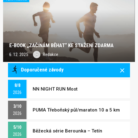
E-BOOK „ZAČÍNÁM BĚHAT“ KE STAŽENÍ ZDARMA
6. 12. 2025
Redakce
Doporučené závody
8/8
NN NIGHT RUN Most
2026
3/10
PUMA Třeboňský půl/maraton 10 a 5 km
2026
5/10
Běžecká série Berounka – Tetín
2026