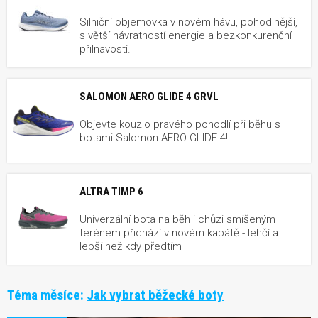
Silniční objemovka v novém hávu, pohodlnější,
s větší návratností energie a bezkonkurenční
přilnavostí.
SALOMON AERO GLIDE 4 GRVL
Objevte kouzlo pravého pohodlí při běhu s
botami Salomon AERO GLIDE 4!
ALTRA TIMP 6
Univerzální bota na běh i chůzi smíšeným
terénem přichází v novém kabátě - lehčí a
lepší než kdy předtím
Téma měsíce:
Jak vybrat běžecké boty