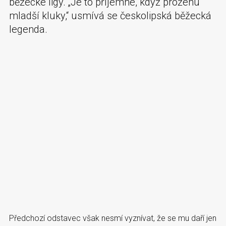
běžecké ligy. „Je to příjemné, když proženu
mladší kluky,“ usmívá se českolipská běžecká
legenda.
Předchozí odstavec však nesmí vyznívat, že se mu daří jen