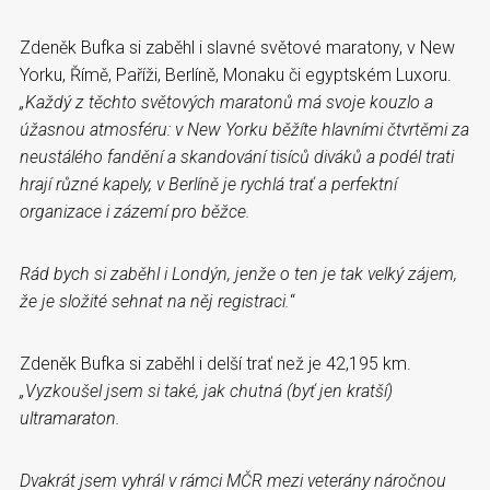
Zdeněk Bufka si zaběhl i slavné světové maratony, v New
Yorku, Římě, Paříži, Berlíně, Monaku či egyptském Luxoru.
„Každý z těchto světových maratonů má svoje kouzlo a
úžasnou atmosféru: v New Yorku běžíte hlavními čtvrtěmi za
neustálého fandění a skandování tisíců diváků a podél trati
hrají různé kapely, v Berlíně je rychlá trať a perfektní
organizace i zázemí pro běžce.
Rád bych si zaběhl i Londýn, jenže o ten je tak velký zájem,
že je složité sehnat na něj registraci.
“
Zdeněk Bufka si zaběhl i delší trať než je 42,195 km.
„Vyzkoušel jsem si také, jak chutná (byť jen kratší)
ultramaraton.
Dvakrát jsem vyhrál v rámci MČR mezi veterány náročnou