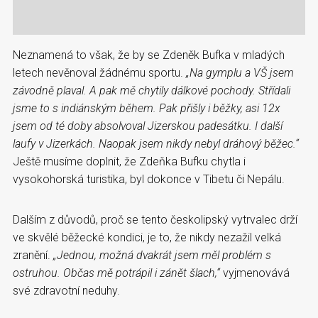
Neznamená to však, že by se Zdeněk Bufka v mladých
letech nevěnoval žádnému sportu.
„Na gymplu a VŠ jsem
závodně plaval. A pak mě chytily dálkové pochody. Střídali
jsme to s indiánským během. Pak přišly i běžky, asi 12x
jsem od té doby absolvoval Jizerskou padesátku. I další
laufy v Jizerkách. Naopak jsem nikdy nebyl dráhový běžec.“
Ještě musíme doplnit, že Zdeňka Bufku chytla i
vysokohorská turistika, byl dokonce v Tibetu či Nepálu.
Dalším z důvodů, proč se tento českolipský vytrvalec drží
ve skvělé běžecké kondici, je to, že nikdy nezažil velká
zranění.
„Jednou, možná dvakrát jsem měl problém s
ostruhou. Občas mě potrápil i zánět šlach,“
vyjmenovává
své zdravotní neduhy.