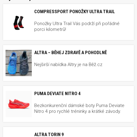
COMPRESSPORT PONOŽKY ULTRA TRAIL
Ponožky Ultra Trail Vás podrží při pořádné
porci kilometrů!
ALTRA – BĚHEJ ZDRAVĚ A POHODLNĚ
Nejširší nabídka Altry je na Běž.cz
PUMA DEVIATE NITRO 4
Bezkonkurenční dámské boty Puma Deviate
Nitro 4 pro rychlé tréninky a krátké závody.
ALTRA TORIN 9