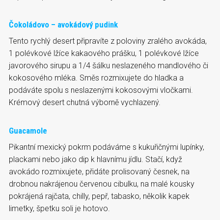
Čokoládovo – avokádový pudink
Tento rychlý desert připravíte z poloviny zralého avokáda,
1 polévkové lžíce kakaového prášku, 1 polévkové lžíce
javorového sirupu a 1/4 šálku neslazeného mandlového či
kokosového mléka. Směs rozmixujete do hladka a
podáváte spolu s neslazenými kokosovými vločkami.
Krémový desert chutná výborně vychlazený.
Guacamole
Pikantní mexický pokrm podáváme s kukuřičnými lupínky,
plackami nebo jako dip k hlavnímu jídlu. Stačí, když
avokádo rozmixujete, přidáte prolisovaný česnek, na
drobnou nakrájenou červenou cibulku, na malé kousky
pokrájená rajčata, chilly, pepř, tabasko, několik kapek
limetky, špetku soli je hotovo.