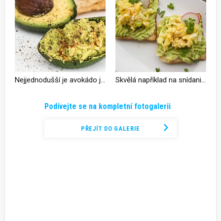
Nejjednodušší je avokádo jíst jen se solí a s pepřem
Skvělá například na snídani je avokádová pomazánka
Podívejte se na kompletní fotogalerii
PŘEJÍT DO GALERIE