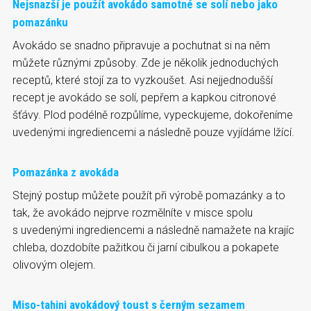
Nejsnazší je použít avokádo samotné se solí nebo jako
pomazánku
Avokádo se snadno připravuje a pochutnat si na něm
můžete různými způsoby. Zde je několik jednoduchých
receptů, které stojí za to vyzkoušet. Asi nejjednodušší
recept je avokádo se solí, pepřem a kapkou citronové
šťávy. Plod podélně rozpůlíme, vypeckujeme, dokořeníme
uvedenými ingrediencemi a následně pouze vyjídáme lžící.
Pomazánka z avokáda
Stejný postup můžete použít při výrobě pomazánky a to
tak, že avokádo nejprve rozmělníte v misce spolu
s uvedenými ingrediencemi a následně namažete na krajíc
chleba, dozdobíte pažitkou či jarní cibulkou a pokapete
olivovým olejem.
Miso-tahini avokádový toust s černým sezamem