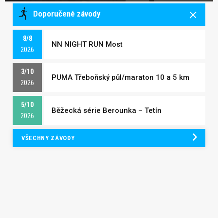
Doporučené závody
8/8
NN NIGHT RUN Most
2026
3/10
PUMA Třeboňský půl/maraton 10 a 5 km
2026
5/10
Běžecká série Berounka – Tetín
2026
VŠECHNY ZÁVODY