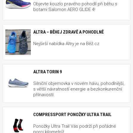
Objevte kouzlo pravého pohodlí při běhu s
botami Salomon AERO GLIDE 4!
ALTRA – BĚHEJ ZDRAVĚ A POHODLNĚ
Nejširší nabídka Altry je na Běž.cz
ALTRA TORIN 9
Silniční objemovka v novém hávu, pohodlnější,
s větší návratností energie a bezkonkurenční
přilnavostí.
COMPRESSPORT PONOŽKY ULTRA TRAIL
Ponožky Ultra Trail Vás podrží při pořádné
porci kilometrů!