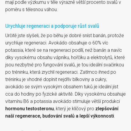
mají podle výzkumu v těle výrazně větší procento svalů v
poměru s tělesnou váhou.
Urychluje regeneraci a podporuje růst svalů
Určitě jste slyšeli, že po běhu je dobré sníst banán, protože
urychluje regeneraci. Avokádo obsahuje o 60% víc
potassia, které se na regeneraci podílí, než banán a navíc
díky vysokému obsahu vápníku, hořčíku a elektrolytů, které
jsou nezbytné pro fungování svalů, je tou ideální svačinkou
po tréninku, která zrychlí regeneraci. Zatímco ihned po
tréninku je vhodné doplnit nejdřív bílkoviny a cukry,
avokádo se svým vysokým obsahem tuků je ideální jíst
cca do hodiny po fyzické aktivitě. Díky vysokému obsahuje
vitamínu B6 a potassia avokádo stimuluje větší produkci
hormonu testosteronu
, který je klíčový pro
zlepšování
naší regenerace, budování svalů a lepší výkonnosti
.