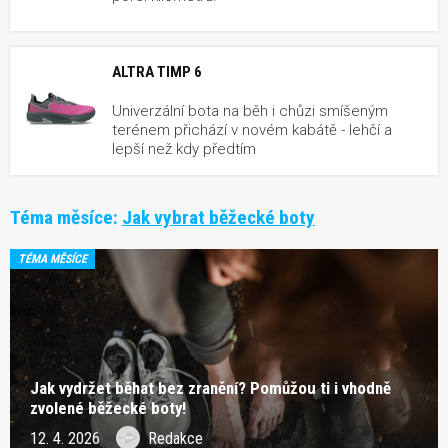
ALTRA TIMP 6
Univerzální bota na běh i chůzi smíšeným
terénem přichází v novém kabátě - lehčí a
lepší než kdy předtím
Téma měsíce:
Jak vybrat běžecké boty
TÉMA MĚSÍCE
Jak vydržet běhat bez zranění? Pomůžou ti i vhodně
zvolené běžecké boty!
12. 4. 2026
Redakce