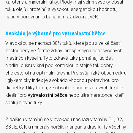
karoteny a minerální látky. Plody mají velmi vysoký obsah
tuku, olejů i proteinů a vysokou energetickou hodnotu,
např. v porovnání s banánem až dvakrát větší.
Avokádo je výborné pro vytrvalostní běžce
V avokádu se nachází 30% tuků, které jsou z velké části
zastoupeny ve formě zdraví prospěšných nenasycených
mastných kyselin. Tyto zdravé tuky pomáhají udržet
hladinu cukru v krvi pod kontrolou a stejně tak dobrý
cholesterol na optimální úrovni. Pro svůj nízký obsah cukru
i glykemický index je avokádo vhodnou potravinou pro
diabetiky. Díky tomu, že obsahuje hodně zdravých tuků je
ideální pro
vytrvalostní běžce
nebo ultramaratonce, kteří
spalují hlavně tuky.
Z dalších vitamínů se v avokádu nachází vitamíny B1, B2,
B3 , E, C, K a minerály hořčík, mangan a draslík. Ty všechny