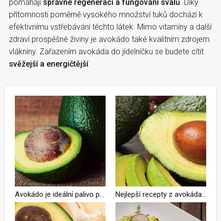
pomáhají
správné regeneraci a fungování svalů
. Díky
přítomnosti poměrně vysokého množství tuků dochází k
efektivnímu vstřebávání těchto látek. Mimo vitamíny a další
zdraví prospěšné živiny je avokádo také kvalitním zdrojem
vlákniny. Zařazením avokáda do jídelníčku se budete cítit
svěžejší a energičtější
.
Avokádo je ideální palivo pro vytrvalce i zrychlovač regenerace. Proč ho zařadit do jídelníčku a nejlepší recepty
Nejlepší recepty z avokáda a proč by ho běžci měli zařadit do jídelníčku