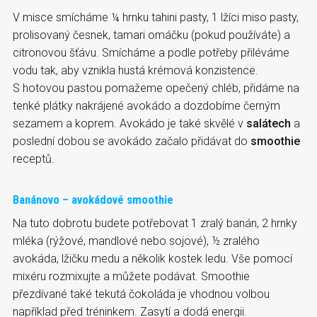
V misce smícháme ¼ hrnku tahini pasty, 1 lžíci miso pasty,
prolisovaný česnek, tamari omáčku (pokud používáte) a
citronovou šťávu. Smícháme a podle potřeby přiléváme
vodu tak, aby vznikla hustá krémová konzistence.
S hotovou pastou pomažeme opečený chléb, přidáme na
tenké plátky nakrájené avokádo a dozdobíme černým
sezamem a koprem. Avokádo je také skvělé v
salátech
a
poslední dobou se avokádo začalo přidávat do
smoothie
receptů.
Banánovo – avokádové smoothie
Na tuto dobrotu budete potřebovat 1 zralý banán, 2 hrnky
mléka (rýžové, mandlové nebo sojové), ½ zralého
avokáda, lžičku medu a několik kostek ledu. Vše pomocí
mixéru rozmixujte a můžete podávat. Smoothie
přezdívané také tekutá čokoláda je vhodnou volbou
například před tréninkem. Zasytí a dodá energii.