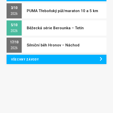
3/10
PUMA Třeboňský půl/maraton 10 a 5 km
2026
5/10
Běžecká série Berounka – Tetín
2026
17/10
Silniční běh Hronov – Náchod
2026
VŠECHNY ZÁVODY