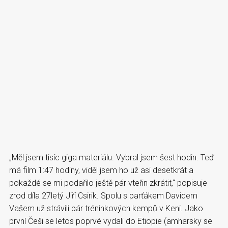
„Měl jsem tisíc giga materiálu. Vybral jsem šest hodin. Teď
má film 1:47 hodiny, viděl jsem ho už asi desetkrát a
pokaždé se mi podařilo ještě pár vteřin zkrátit,“ popisuje
zrod díla 27letý Jiří Csirik. Spolu s parťákem Davidem
Vašem už strávili pár tréninkových kempů v Keni. Jako
první Češi se letos poprvé vydali do Etiopie (amharsky se