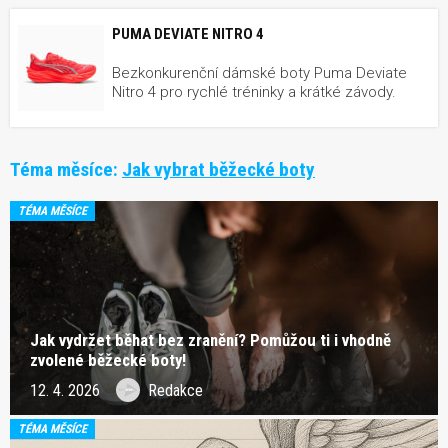
PUMA DEVIATE NITRO 4
Bezkonkurenční dámské boty Puma Deviate
Nitro 4 pro rychlé tréninky a krátké závody.
Téma měsíce:
Jak vybrat běžecké boty
TÉMA MĚSÍCE
Jak vydržet běhat bez zranění? Pomůžou ti i vhodně
zvolené běžecké boty!
12. 4. 2026
Redakce
TÉMA MĚSÍCE