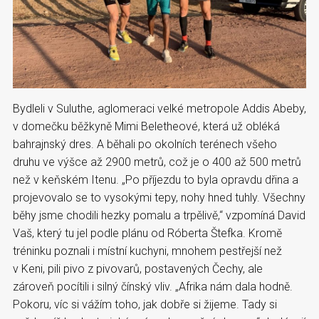
Bydleli v Suluthe, aglomeraci velké metropole Addis Abeby,
v domečku běžkyně Mimi Beletheové, která už obléká
bahrajnský dres. A běhali po okolních terénech všeho
druhu ve výšce až 2900 metrů, což je o 400 až 500 metrů
než v keňském Itenu. „Po příjezdu to byla opravdu dřina a
projevovalo se to vysokými tepy, nohy hned tuhly. Všechny
běhy jsme chodili hezky pomalu a trpělivě,“ vzpomíná David
Vaš, který tu jel podle plánu od Róberta Štefka. Kromě
tréninku poznali i místní kuchyni, mnohem pestřejší než
v Keni, pili pivo z pivovarů, postavených Čechy, ale
zároveň pocítili i silný čínský vliv. „Afrika nám dala hodně.
Pokoru, víc si vážím toho, jak dobře si žijeme. Tady si