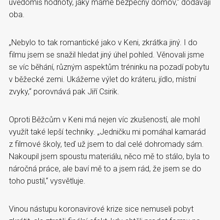
uvědomíš hodnoty, jaký máme bezpečný domov,“ dodávají
oba.
„Nebylo to tak romantické jako v Keni, zkrátka jiný. I do
filmu jsem se snažil hledat jiný úhel pohled. Věnovali jsme
se víc běhání, různým aspektům tréninku na pozadí pobytu
v běžecké zemi. Ukážeme výlet do kráteru, jídlo, místní
zvyky,“ porovnává pak Jiří Csirik.
Oproti Běžcům v Keni má nejen víc zkušeností, ale mohl
využít také lepší techniky. „Jedničku mi pomáhal kamarád
z filmové školy, teď už jsem to dal celé dohromady sám.
Nakoupil jsem spoustu materiálu, něco mě to stálo, byla to
náročná práce, ale baví mě to a jsem rád, že jsem se do
toho pustil,“ vysvětluje.
Vinou nástupu koronavirové krize sice nemuseli pobyt