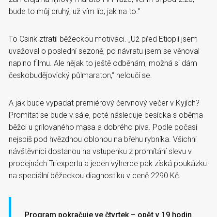
bude to můj druhý, už vím líp, jak na to.“
To Csirik ztratil běžeckou motivaci. „Už před Etiopií jsem
uvažoval o poslední sezoně, po návratu jsem se věnoval
naplno filmu. Ale nějak to ještě odběhám, možná si dám
českobudějovický půlmaraton,“ neloučí se.
A jak bude vypadat premiérový červnový večer v Kyjích?
Promítat se bude v sále, poté následuje besídka s oběma
běžci u grilovaného masa a dobrého piva. Podle počasí
nejspíš pod hvězdnou oblohou na břehu rybníka. Všichni
návštěvníci dostanou na vstupenku z promítání slevu v
prodejnách Triexpertu a jeden výherce pak získá poukázku
na speciální běžeckou diagnostiku v ceně 2290 Kč.
Program pokračuje ve čtvrtek – opět v 19 hodin