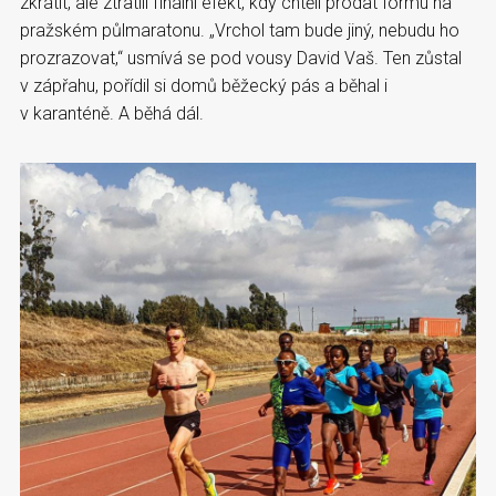
zkrátit, ale ztratili finální efekt, kdy chtěli prodat formu na
pražském půlmaratonu. „Vrchol tam bude jiný, nebudu ho
prozrazovat,“ usmívá se pod vousy David Vaš. Ten zůstal
v zápřahu, pořídil si domů běžecký pás a běhal i
v karanténě. A běhá dál.