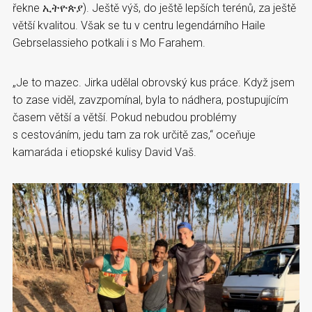
řekne ኢትዮጵያ). Ještě výš, do ještě lepších terénů, za ještě
větší kvalitou. Však se tu v centru legendárního Haile
Gebrselassieho potkali i s Mo Farahem.
„Je to mazec. Jirka udělal obrovský kus práce. Když jsem
to zase viděl, zavzpomínal, byla to nádhera, postupujícím
časem větší a větší. Pokud nebudou problémy
s cestováním, jedu tam za rok určitě zas,“ oceňuje
kamaráda i etiopské kulisy David Vaš.