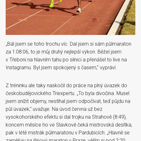
„Bál jsem se toho trochu víc. Dal jsem si sám půlmaraton
za 1:08:06, to je můj druhý nejlepší výkon. Běžel jsem
v Třeboni na hlavním tahu po silnici a přenášel to live na
Instagramu. Byl jsem spokojený s časem,“ vypráví.
Z tréninku ale taky naskočil do práce na plný úvazek do
českobudějovického Triexpertu. „To byla divočina. Musel
jsem snížit objemy, nestíhal jsem odpočívat, teď půjdu na
půl úvazek,“ uvažuje. Na úvod června už bez
vysokohorského efektu si dal trojku na Strahově (8:49),
koncem měsíce ho ve Slavkově čeká mistrovská desítka,
pak v létě mistrák půlmaratonu v Pardubicích. „Hlavně se
zaměřuju na říjnový maraton v Praze, věřím si pod 2:20,