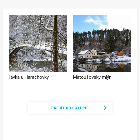
lávka u Harachovky
Matoušovský mlýn
Podívejte se na kompletní fotogalerii
PŘEJÍT DO GALERIE