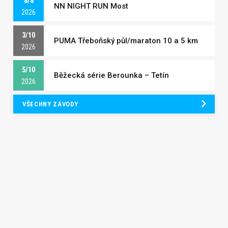
8/8
NN NIGHT RUN Most
2026
3/10
PUMA Třeboňský půl/maraton 10 a 5 km
2026
5/10
Běžecká série Berounka – Tetín
2026
VŠECHNY ZÁVODY