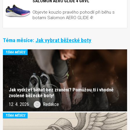
SALOMON AERO GLIDE 4 GRVL
Objevte kouzlo pravého pohodlí při běhu s
botami Salomon AERO GLIDE 4!
Téma měsíce:
Jak vybrat běžecké boty
TÉMA MĚSÍCE
Jak vydržet běhat bez zranění? Pomůžou ti i vhodně
zvolené běžecké boty!
12. 4. 2026
Redakce
TÉMA MĚSÍCE