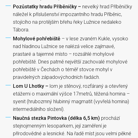
Pozůstatky hradu Příběničky –
nevelký hrad Příběničky
náležel k příslušenství impozantního hradu Příběnic,
stojícího na protějším břehu řeky Lužnice nedaleko
Tábora.
Mohylové pohřebiště
– v lese zvaném Kukle, vysoko
nad hladinou Lužnice se nalézá velice zajímavé,
prastaré a tajemné místo – rozsáhlé mohylové
pohřebiště. Dnes patrně největší zachovalé mohylové
pohřebiště v Čechách o téměř stovce mohyl v
pravidelných západovýchodních řadách.
Lom U Lhotky –
lom je stěnový, rozfáraný a otevřený
etážemi o maximální výšce 17metrů, těžená hornina –
syenit (hrubozrnný hlubinný magmatit (vyvřelá hornina)
intermediálního složení).
Naučná stezka Pintovka (délka 6,5 km)
prochází
stejnojmenným lesoparkem, její zaměření je
přírodovědné a lesnické. Na řadě míst jsou velmi pěkné