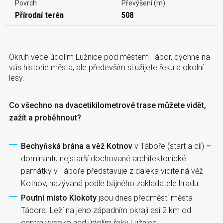
Povrch
Převýšení (m)
Přírodní terén
508
Okruh vede údolím Lužnice pod městem Tábor, dýchne na
vás historie města, ale především si užijete řeku a okolní
lesy.
Co všechno na dvacetikilometrové trase můžete vidět,
zažít a proběhnout?
Bechyňská brána a věž Kotnov
v Táboře (start a cíl)
–
dominantu nejstarší dochované architektonické
památky v Táboře představuje z daleka viditelná věž
Kotnov, nazývaná podle bájného zakladatele hradu.
Poutní místo Klokoty
jsou dnes předměstí města
Tábora. Leží na jeho západním okraji asi 2 km od
centra vysoko nad údolím řeky Lužnice.