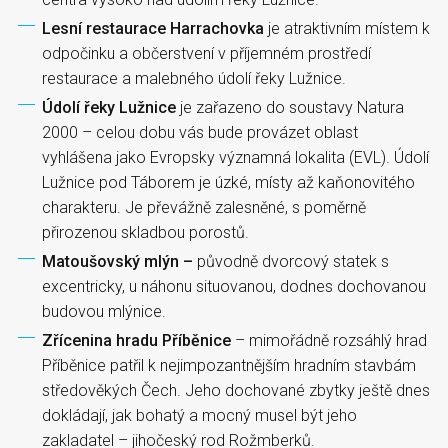
Lesní restaurace Harrachovka
je atraktivním místem k
odpočinku a občerstvení v příjemném prostředí
restaurace a malebného údolí řeky Lužnice.
Údolí řeky Lužnice
je zařazeno do soustavy Natura
2000 – celou dobu vás bude provázet oblast
vyhlášena jako Evropsky významná lokalita (EVL). Údolí
Lužnice pod Táborem je úzké, místy až kaňonovitého
charakteru. Je převážně zalesněné, s poměrně
přirozenou skladbou porostů.
Matoušovský mlýn –
původně dvorcový statek s
excentricky, u náhonu situovanou, dodnes dochovanou
budovou mlýnice.
Zřícenina hradu Příběnice
– mimořádně rozsáhlý hrad
Příběnice patřil k nejimpozantnějším hradním stavbám
středověkých Čech. Jeho dochované zbytky ještě dnes
dokládají, jak bohatý a mocný musel být jeho
zakladatel – jihočeský rod Rožmberků.