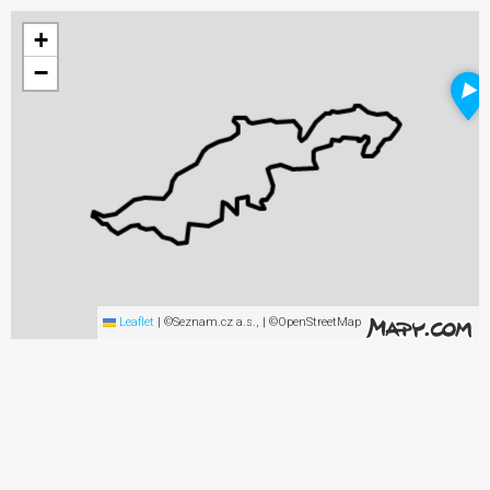
+
−
Leaflet
|
©Seznam.cz a.s., | ©OpenStreetMap