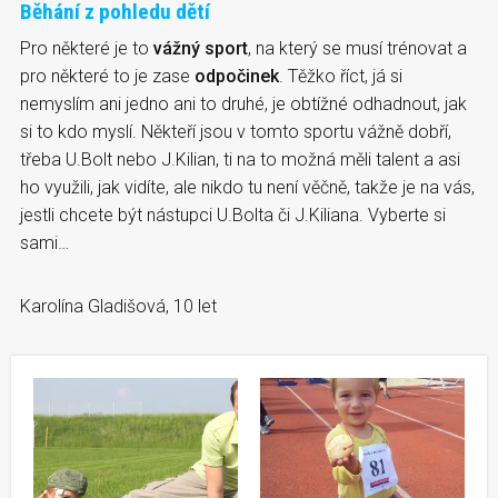
Běhání z pohledu dětí
Pro některé je to
vážný sport
, na který se musí trénovat a
pro některé to je zase
odpočinek
. Těžko říct, já si
nemyslím ani jedno ani to druhé, je obtížné odhadnout, jak
si to kdo myslí. Někteří jsou v tomto sportu vážně dobří,
třeba U.Bolt nebo J.Kilian, ti na to možná měli talent a asi
ho využili, jak vidíte, ale nikdo tu není věčně, takže je na vás,
jestli chcete být nástupci U.Bolta či J.Kiliana. Vyberte si
sami…
Karolína Gladišová, 10 let