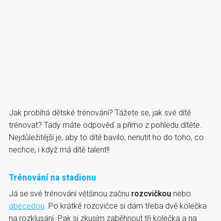
Jak probíhá dětské trénování? Tážete se, jak své dítě
trénovat? Tady máte odpověď a přímo z pohledu dítěte.
Nejdůležitější je, aby to dítě bavilo, nenutit ho do toho, co
nechce, i když má dítě talent!!
Trénování na stadionu
Já se své trénování většinou začnu
rozcvičkou
nebo
abecedou
. Po krátké rozcvičce si dám třeba dvě kolečka
na rozklusání. Pak si zkusím zaběhnout tři kolečka a na