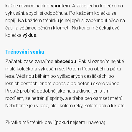
každé rovince naplno
sprintem
. A zase jedno kolečko na
vyklusání, abych si odpočinula. Po každém kolečku se
napiji. Na každém tréninku je nejlepší si zaběhnout něco na
čas, já většinou běhám kilometr. Na konci mě čekají dvě
kolečka
výklus
.
Trénování venku
Začátek zase zahájíme
abecedou
. Pak si označím nějaké
malé kolečko a vyklusám se. Potom třeba oběhnu půlku
lesa. Většinou běhám po vyšlapaných cestičkách, po
lesních cestách jenom občas a po betonu skoro vůbec.
Prostě probíhá podobně jako na stadionu, jen s tím
rozdílem, že netrénuji sprinty, ale třeba běh osmset metrů.
Neběháme jen v lese, ale i kolem řeky, kolem polí a luk atd.
Zkrátka mě trénink baví (pokud nejsem unavená).