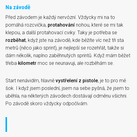
Na závodě
Před závodem je každý nervózní. Vždycky mi na to
pomáhá rozcvička,
protahování
nohou, které se mi tak
klepou, a další protahovací cviky. Taky je potřeba se
rozběhat
, když jste na závodě, kde běžíte víc než tři sta
metrů (něco jako sprint), je nejlepší se rozehřát, takže si
dám několik, naplno zaběhnutých sprintů. Když mám běžet
třeba
kilometr
moc se neunavuji, ale rozběhám se.
Start nenávidím, hlavně
vystřelení z pistole
, je to pro mě
šok. I když jsem poslední, jsem na sebe pyšná, že jsem to
uběhla, na některých závodech dostávají odměnu všichni.
Po závodě skoro vždycky odpočívám.