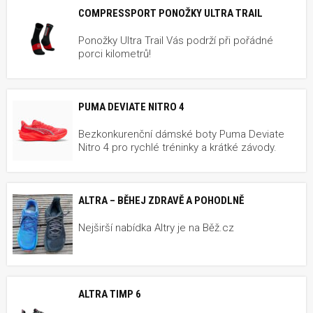
COMPRESSPORT PONOŽKY ULTRA TRAIL
Ponožky Ultra Trail Vás podrží při pořádné
porci kilometrů!
PUMA DEVIATE NITRO 4
Bezkonkurenční dámské boty Puma Deviate
Nitro 4 pro rychlé tréninky a krátké závody.
ALTRA – BĚHEJ ZDRAVĚ A POHODLNĚ
Nejširší nabídka Altry je na Běž.cz
ALTRA TIMP 6