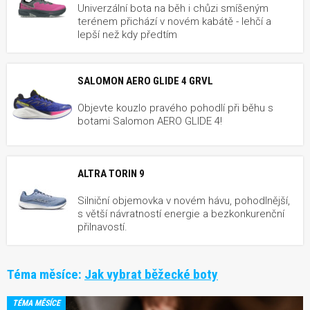
Univerzální bota na běh i chůzi smíšeným
terénem přichází v novém kabátě - lehčí a
lepší než kdy předtím
SALOMON AERO GLIDE 4 GRVL
Objevte kouzlo pravého pohodlí při běhu s
botami Salomon AERO GLIDE 4!
ALTRA TORIN 9
Silniční objemovka v novém hávu, pohodlnější,
s větší návratností energie a bezkonkurenční
přilnavostí.
Téma měsíce:
Jak vybrat běžecké boty
TÉMA MĚSÍCE