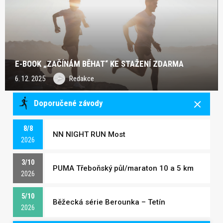
E-BOOK „ZAČÍNÁM BĚHAT“ KE STAŽENÍ ZDARMA
6. 12. 2025
Redakce
Doporučené závody
8/8
NN NIGHT RUN Most
2026
3/10
PUMA Třeboňský půl/maraton 10 a 5 km
2026
5/10
Běžecká série Berounka – Tetín
2026