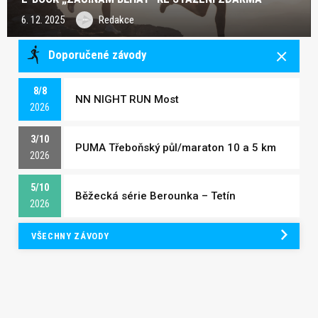
6. 12. 2025
Redakce
Doporučené závody
8/8
NN NIGHT RUN Most
2026
3/10
PUMA Třeboňský půl/maraton 10 a 5 km
2026
5/10
Běžecká série Berounka – Tetín
2026
VŠECHNY ZÁVODY