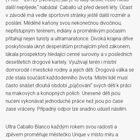
další nepřijede,“
nabádal Caballo už před deseti léty. Účast
v závodě má vedle sportovní stránky ještě další rozměr a
poslání. Měděné kaňony svou nekonečnou divočinou,
nepřístupným terénem, indiány a proměnlivým počasím
přitahují nejen turisty a ultramaratonce. Divoká krajina dříve
poskytovala úkryt desperátům prchajícím před zákonem,
lákala prospektory hledající cenné suroviny a v posledních
desetiletích drogové kartely. Využívají terén i místní
domorodé i mestické rodiny a jejich děti. Drogová válka se
zde stala součástí každodenního života. Místní lidé musí
často snášet dlouhá období „půjčování“ svých dětí k práci
na makových a konopných polích. Unesené děti jsou
nuceni vykonávat jednoduché práce než jsou po čase
zase vráceny. Případný odpor lze snadno udusit násilím.
Ultra Caballo Blanco každým rokem svou radostí a
zpěvem proměňuje městečko Urique v místo míru a