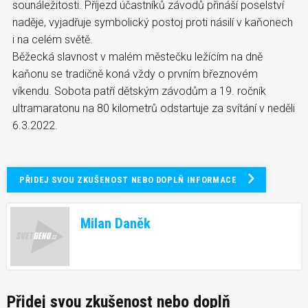
sounáležitosti. Příjezd účastníků závodů přináší poselství
naděje, vyjadřuje symbolický postoj proti násilí v kaňonech
i na celém světě.
Běžecká slavnost v malém městečku ležícím na dně
kaňonu se tradičně koná vždy o prvním březnovém
víkendu. Sobota patří dětským závodům a 19. ročník
ultramaratonu na 80 kilometrů odstartuje za svítání v neděli
6.3.2022.
PŘIDEJ SVOU ZKUŠENOST NEBO DOPLŇ INFORMACE
Milan Daněk
Přidej svou zkušenost nebo doplň