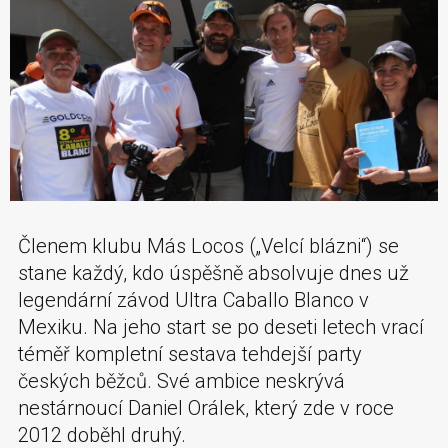
Členem klubu Más Locos („Velcí blázni“) se
stane každý, kdo úspěšně absolvuje dnes už
legendární závod Ultra Caballo Blanco v
Mexiku. Na jeho start se po deseti letech vrací
téměř kompletní sestava tehdejší party
českých běžců. Své ambice neskrývá
nestárnoucí Daniel Orálek, který zde v roce
2012 doběhl druhý.