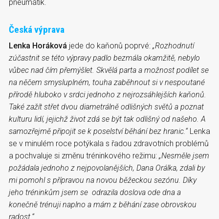
pneumatik.
Česká výprava
Lenka Horáková
jede do kaňonů poprvé:
„Rozhodnutí
zúčastnit se této výpravy padlo bezmála okamžitě, nebylo
vůbec nad čím přemýšlet. Skvělá parta a možnost podílet se
na něčem smysluplném, touha zaběhnout si v nespoutané
přírodě hluboko v srdci jednoho z nejrozsáhlejších kaňonů.
Také zažít střet dvou diametrálně odlišných světů a poznat
kulturu lidí, jejichž život zdá se být tak odlišný od našeho. A
samozřejmě připojit se k poselství běhání bez hranic.“
Lenka
se v minulém roce potýkala s řadou zdravotních problémů
a pochvaluje si změnu tréninkového režimu:
„Nesměle jsem
požádala jednoho z nejpovolanějších, Dana Orálka, zdali by
mi pomohl s přípravou na novou běžeckou sezónu. Díky
jeho tréninkům jsem se odrazila doslova ode dna a
konečně trénuji naplno a mám z běhání zase obrovskou
radost.“