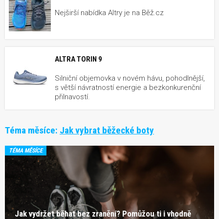
Nejširší nabídka Altry je na Běž.cz
ALTRA TORIN 9
Silniční objemovka v novém hávu, pohodlnější,
s větší návratností energie a bezkonkurenční
přilnavostí.
Téma měsíce:
Jak vybrat běžecké boty
TÉMA MĚSÍCE
Jak vydržet běhat bez zranění? Pomůžou ti i vhodně