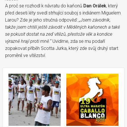
A proč se rozhodl k návratu do kaňonů
Dan Orálek
, který
před deseti léty svedl strhující souboj s indiánem Miguelem
Larou? Zde je jeho stručná odpověď:
„Jsem závodník,
takže jsem chtěl ještě závodit v Měděných kaňonech a také
se pokusit dostat na zeď vítězů, přestože věk a kondice
výrazně hrají proti mně.“
Uvidíme, zda se mu podaří
zopakovat příběh Scotta Jurka, který zde svůj druhý start
proměnil ve vítězství.