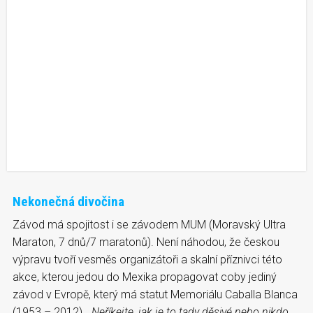
Nekonečná divočina
Závod má spojitost i se závodem MUM (Moravský Ultra
Maraton, 7 dnů/7 maratonů). Není náhodou, že českou
výpravu tvoří vesměs organizátoři a skalní příznivci této
akce, kterou jedou do Mexika propagovat coby jediný
závod v Evropě, který má statut Memoriálu Caballa Blanca
(1953 – 2012).
„Neříkejte, jak je to tady děsivé nebo nikdo