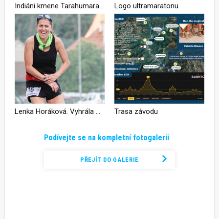
Indiáni kmene Tarahumara, kteří jsou nedílnou součástí závodů
Logo ultramaratonu
Lenka Horáková. Vyhrála MUM a další ultrazávody dlouhé 100 kilometrů i 100 mil. Držíme pěsti v závodě s indiány Tarahumara.
Trasa závodu
Podívejte se na kompletní fotogalerii
PŘEJÍT DO GALERIE