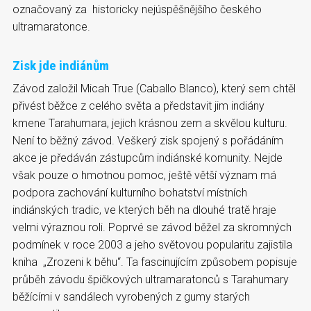
označovaný za historicky nejúspěšnějšího českého
ultramaratonce.
Zisk jde indiánům
Závod založil Micah True (Caballo Blanco), který sem chtěl
přivést běžce z celého světa a představit jim indiány
kmene Tarahumara, jejich krásnou zem a skvělou kulturu.
Není to běžný závod. Veškerý zisk spojený s pořádáním
akce je předáván zástupcům indiánské komunity. Nejde
však pouze o hmotnou pomoc, ještě větší význam má
podpora zachování kulturního bohatství místních
indiánských tradic, ve kterých běh na dlouhé tratě hraje
velmi výraznou roli. Poprvé se závod běžel za skromných
podmínek v roce 2003 a jeho světovou popularitu zajistila
kniha „Zrozeni k běhu“. Ta fascinujícím způsobem popisuje
průběh závodu špičkových ultramaratonců s Tarahumary
běžícími v sandálech vyrobených z gumy starých