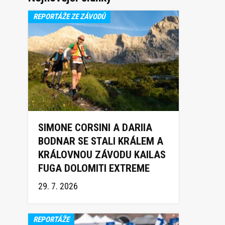
REPORTÁŽE ZE ZÁVODŮ
SIMONE CORSINI A DARIIA
BODNAR SE STALI KRÁLEM A
KRÁLOVNOU ZÁVODU KAILAS
FUGA DOLOMITI EXTREME
TRAIL 2026
29. 7. 2026
REPORTÁŽE