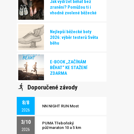
Jak vydržet běhat bez
zranění? Pomůžou ti i
vhodně zvolené běžecké
boty!
Nejlepší běžecké boty
2026: výběr testerů Světa
běhu
E-BOOK „ZAČÍNÁM
BĚHAT“ KE STAŽENÍ
ZDARMA
Doporučené závody
8/8
NN NIGHT RUN Most
2026
3/10
PUMA Třeboňský
půl/maraton 10 a 5 km
2026