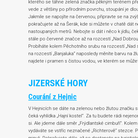
kterého se táhne zelená značka pěkným terénem pře
vede z většiny po přírodním povrchu, stoupání je dlo
Jakmile se napojíte na červenou, připravte se na zv
pokračujete až na Šerák, kde si můžete v chatě dát
nastoupaných metrů. Nebojte si dát i něco k jídlu, ček
stále po červené značce až na rozcestí „Nad Dobrou
Probíháte kolem Pěchotního srubu na rozcestí „Nad s
na rozcestí „Banjaluka“ naposledy měníte barvu na ž
najdete i pramen s čistou vodou, ve kterém se můžet
JIZERSKÉ HORY
Courání z Hejnic
V Hejnicích se dáte na zelenou nebo žlutou značku sm
čeká vyhlídka „Hajní kostel“. Za tu budete rádi nejen
si. Ale jdeme dále směr „Frýdlantské cimbuří“. Kolem 
vydáváte se vstříc neznačené „Richterově“ stezce. Po