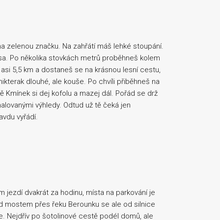
na zelenou značku. Na zahřátí máš lehké stoupání.
 lesa. Po několika stovkách metrů proběhneš kolem
asi 5,5 km a dostaneš se na krásnou lesní cestu,
nikterak dlouhé, ale kouše. Po chvíli přiběhneš na
tě Kmínek si dej kofolu a mazej dál. Pořád se drž
malovanými výhledy. Odtud už tě čeká jen
avdu vyřádí.
m jezdí dvakrát za hodinu, místa na parkování je
řed mostem přes řeku Berounku se ale od silnice
. Nejdřív po šotolinové cestě podél domů, ale