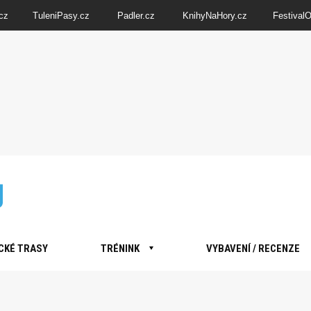
cz
TuleniPasy.cz
Padler.cz
KnihyNaHory.cz
Festival
CKÉ TRASY
TRÉNINK
VYBAVENÍ / RECENZE