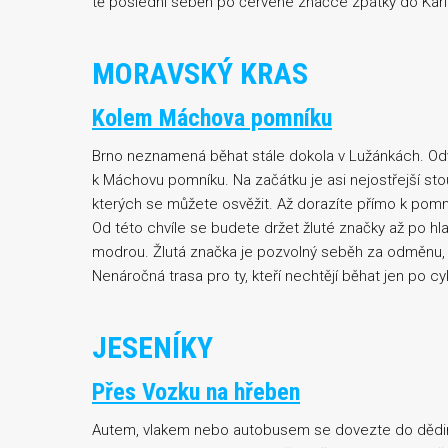
tě poslední seběh po červené značce zpátky do Karlí
MORAVSKÝ KRAS
Kolem Máchova pomníku
Brno neznamená běhat stále dokola v Lužánkách. Od
k Máchovu pomníku. Na začátku je asi nejostřejší sto
kterých se můžete osvěžit. Až dorazíte přímo k pomní
Od této chvíle se budete držet žluté značky až po hla
modrou. Žlutá značka je pozvolný seběh za odměnu, 
Nenáročná trasa pro ty, kteří nechtějí běhat jen po c
JESENÍKY
Přes Vozku na hřeben
Autem, vlakem nebo autobusem se dovezte do dědiny