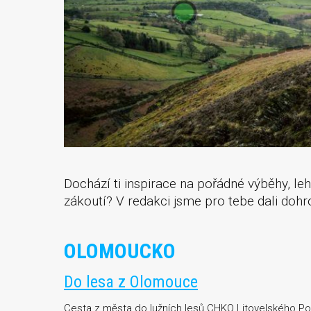
Dochází ti inspirace na pořádné výběhy, l
zákoutí? V redakci jsme pro tebe dali doh
OLOMOUCKO
Do lesa z Olomouce
Cesta z města do lužních lesů CHKO Litovelského Po