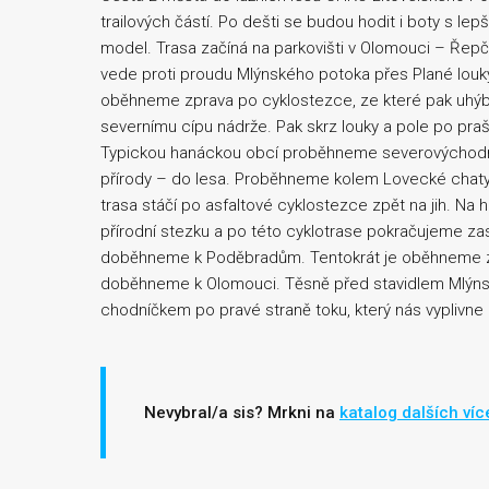
trailových částí. Po dešti se budou hodit i boty s lep
model. Trasa začíná na parkovišti v Olomouci – Řep
vede proti proudu Mlýnského potoka přes Plané louky
oběhneme zprava po cyklostezce, ze které pak uhý
severnímu cípu nádrže. Pak skrz louky a pole po pr
Typickou hanáckou obcí proběhneme severovýchodně
přírody – do lesa. Proběhneme kolem Lovecké chaty 
trasa stáčí po asfaltové cyklostezce zpět na jih. N
přírodní stezku a po této cyklotrase pokračujeme za
doběhneme k Poděbradům. Tentokrát je oběhneme zp
doběhneme k Olomouci. Těsně před stavidlem Mlýnsk
chodníčkem po pravé straně toku, který nás vyplivne 
Nevybral/a sis? Mrkni na
katalog dalších víc