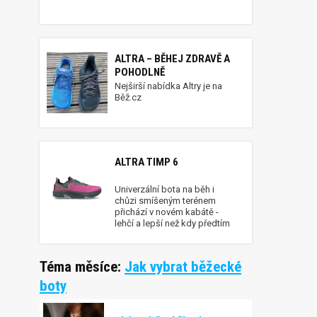
ALTRA – BĚHEJ ZDRAVĚ A
POHODLNĚ
Nejširší nabídka Altry je na
Běž.cz
ALTRA TIMP 6
Univerzální bota na běh i
chůzi smíšeným terénem
přichází v novém kabátě -
lehčí a lepší než kdy předtím
Téma měsíce:
Jak vybrat běžecké
boty