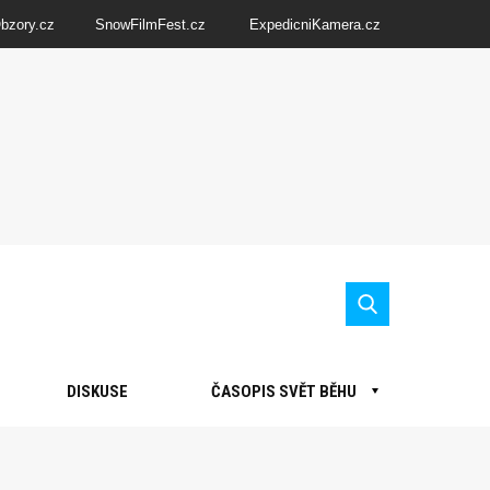
Obzory.cz
SnowFilmFest.cz
ExpedicniKamera.cz
DISKUSE
ČASOPIS SVĚT BĚHU