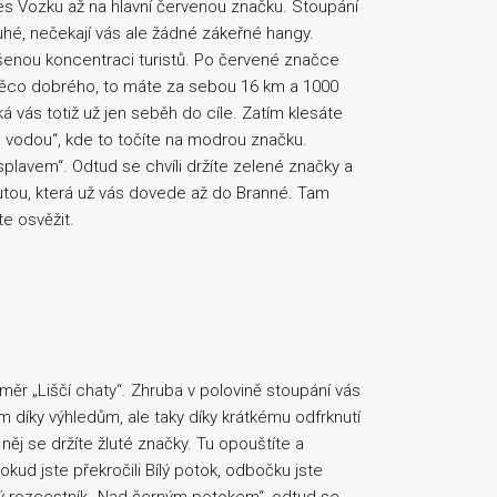
s Vozku až na hlavní červenou značku. Stoupání
uhé, nečekají vás ale žádné zákeřné hangy.
ýšenou koncentraci turistů. Po červené značce
 něco dobrého, to máte za sebou 16 km a 1000
á vás totiž už jen seběh do cíle. Zatím klesáte
 vodou“, kde to točíte na modrou značku.
plavem“. Odtud se chvíli držíte zelené značky a
lutou, která už vás dovede až do Branné. Tam
e osvěžit.
ěr „Liščí chaty“. Zhruba v polovině stoupání vás
om díky výhledům, ale taky díky krátkému odfrknutí
něj se držíte žluté značky. Tu opouštíte a
kud jste překročili Bílý potok, odbočku jste