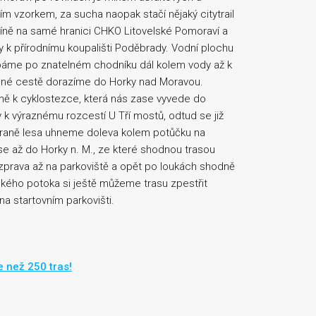
ším vzorkem, za sucha naopak stačí nějaký citytrail
číně na samé hranici CHKO Litovelské Pomoraví a
 k přírodnímu koupališti Poděbrady. Vodní plochu
báme po znatelném chodníku dál kolem vody až k
ašné cestě dorazíme do Horky nad Moravou.
 k cyklostezce, která nás zase vyvede do
k výraznému rozcestí U Tří mostů, odtud se již
a hraně lesa uhneme doleva kolem potůčku na
se až do Horky n. M., ze které shodnou trasou
rava až na parkoviště a opět po loukách shodně
ého potoka si ještě můžeme trasu zpestřit
na startovním parkovišti.
e než 250 tras!