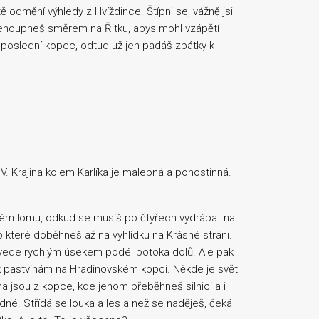
 odmění výhledy z Hvíždince. Štípni se, vážně jsi
přehoupneš směrem na Řitku, abys mohl vzápětí
 poslední kopec, odtud už jen padáš zpátky k
 IV. Krajina kolem Karlíka je malebná a pohostinná.
além lomu, odkud se musíš po čtyřech vydrápat na
 které doběhneš až na vyhlídku na Krásné stráni.
ě vede rychlým úsekem podél potoka dolů. Ale pak
k pastvinám na Hradinovském kopci. Někde je svět
ína jsou z kopce, kde jenom přeběhneš silnici a i
dné. Střídá se louka a les a než se naděješ, čeká