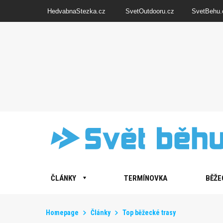
HedvabnaStezka.cz
SvetOutdooru.cz
SvetBehu.
ČLÁNKY
TERMÍNOVKA
BĚŽE
Homepage
Články
Top běžecké trasy