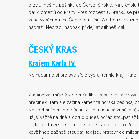
brzy uhneš na pěšinku do Červené rokle. Na vrcholu tě
pár kilometrů od Prahy. Přes rozcestí U Šraňku se 
zase vyběhnout na Červenou hlínu. Ale to už je vážně
nádraží. Nebrzdi, naopak, přidej, ať stihneš vlak.
ČESKÝ KRAS
Krajem Karla IV.
Ne nadarmo si pro své sídlo vybral tenhle kraj i Karel
Zaparkovat můžeš v obci Karlík a trasa začíná v býv
hřebínek. Tam ale začíná kamenitá horská pěšinka, po
Na kochání není moc času, žlutá turistická značka t
už jsi vážně na dně a odtud budeš pořád stoupat až 
ještě fér, takže následující kilometry do Dolního Robl
když hned začneš stoupat, tak jsou vrstevnice milosr