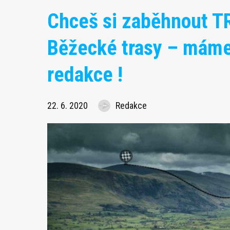
Chceš si zaběhnout 
Běžecké trasy – máme 
redakce !
22. 6. 2020
Redakce