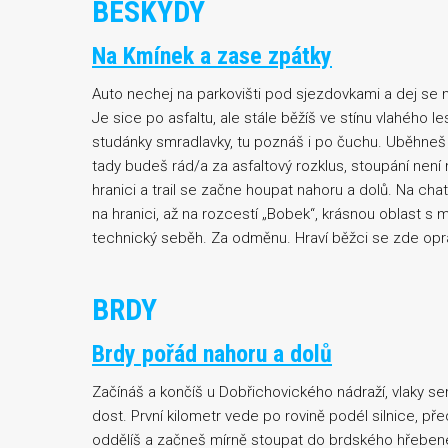
BESKYDY
Na Kmínek a zase zpátky
Auto nechej na parkovišti pod sjezdovkami a dej se 
Je sice po asfaltu, ale stále běžíš ve stínu vlahého
studánky smradlavky, tu poznáš i po čuchu. Uběhneš 
tady budeš rád/a za asfaltový rozklus, stoupání není 
hranici a trail se začne houpat nahoru a dolů. Na cha
na hranici, až na rozcestí „Bobek“, krásnou oblast s 
technický seběh. Za odměnu. Hraví běžci se zde opr
BRDY
Brdy pořád nahoru a dolů
Začínáš a končíš u Dobřichovického nádraží, vlaky se
dost. První kilometr vede po rovině podél silnice, p
oddělíš a začneš mírně stoupat do brdského hřebene