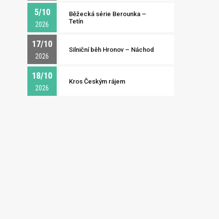
5/10
Běžecká série Berounka –
Tetín
2026
17/10
Silniční běh Hronov – Náchod
2026
18/10
Kros Českým rájem
2026