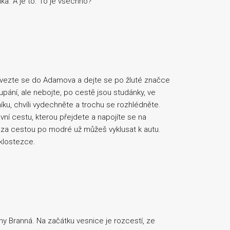
ka. A je to. To je všechno?
vezte se do Adamova a dejte se po žluté značce
upání, ale nebojte, po cestě jsou studánky, ve
ku, chvíli vydechněte a trochu se rozhlédněte.
vní cestu, kterou přejdete a napojíte se na
za cestou po modré už můžeš vyklusat k autu.
yklostezce.
 Branná. Na začátku vesnice je rozcestí, ze