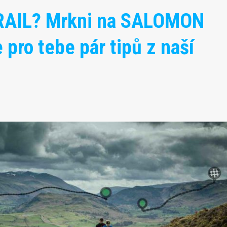
TRAIL? Mrkni na SALOMON
pro tebe pár tipů z naší