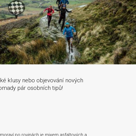
ehké klusy nebo objevování nových
romady pár osobních tipů!
moraví po rovinách je mixem asfaltových a