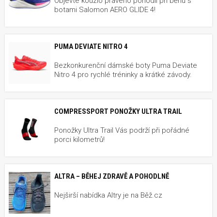
Objevte kouzlo pravého pohodlí při běhu s
botami Salomon AERO GLIDE 4!
PUMA DEVIATE NITRO 4
Bezkonkurenční dámské boty Puma Deviate
Nitro 4 pro rychlé tréninky a krátké závody.
COMPRESSPORT PONOŽKY ULTRA TRAIL
Ponožky Ultra Trail Vás podrží při pořádné
porci kilometrů!
ALTRA – BĚHEJ ZDRAVĚ A POHODLNĚ
Nejširší nabídka Altry je na Běž.cz