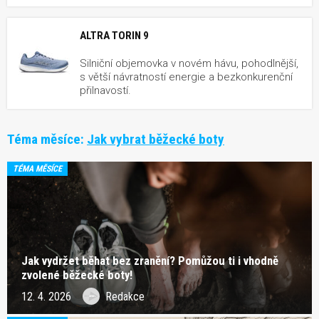
ALTRA TORIN 9
Silniční objemovka v novém hávu, pohodlnější,
s větší návratností energie a bezkonkurenční
přilnavostí.
Téma měsíce:
Jak vybrat běžecké boty
TÉMA MĚSÍCE
Jak vydržet běhat bez zranění? Pomůžou ti i vhodně
zvolené běžecké boty!
12. 4. 2026
Redakce