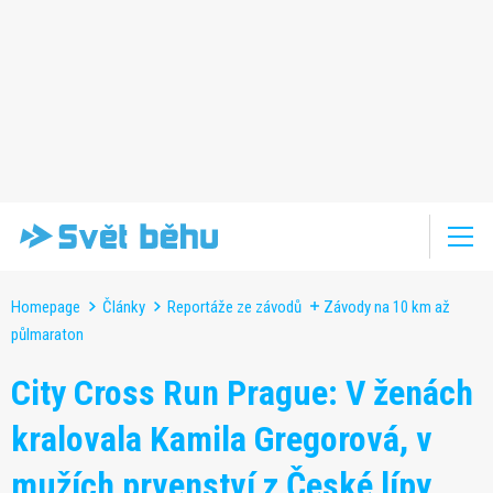
Homepage
Články
Reportáže ze závodů
Závody na 10 km až
půlmaraton
City Cross Run Prague: V ženách
kralovala Kamila Gregorová, v
mužích prvenství z České lípy