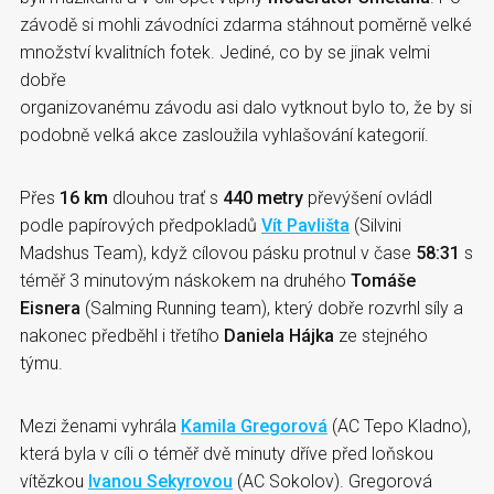
závodě si mohli závodníci zdarma stáhnout poměrně velké
množství kvalitních fotek. Jediné, co by se jinak velmi
dobře
organizovanému závodu asi dalo vytknout bylo to, že by si
podobně velká akce zasloužila vyhlašování kategorií.
Přes
16 km
dlouhou trať s
440 metry
převýšení ovládl
podle papírových předpokladů
Vít Pavlišta
(Silvini
Madshus Team), když cílovou pásku protnul v čase
58:31
s
téměř 3 minutovým náskokem na druhého
Tomáše
Eisnera
(Salming Running team), který dobře rozvrhl síly a
nakonec předběhl i třetího
Daniela Hájka
ze stejného
týmu.
Mezi ženami vyhrála
Kamila Gregorová
(AC Tepo Kladno),
která byla v cíli o téměř dvě minuty dříve před loňskou
vítězkou
Ivanou Sekyrovou
(AC Sokolov). Gregorová