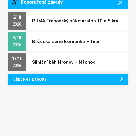
Doporučené závody
3/10
PUMA Třeboňský půl/maraton 10 a 5 km
2026
5/10
Běžecká série Berounka – Tetín
2026
17/10
Silniční běh Hronov – Náchod
2026
VŠECHNY ZÁVODY