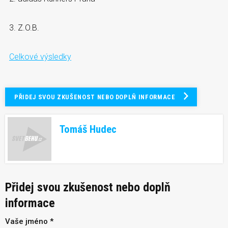
3. Z.O.B.
Celkové výsledky
PŘIDEJ SVOU ZKUŠENOST NEBO DOPLŇ INFORMACE
Tomáš Hudec
Přidej svou zkušenost nebo doplň
informace
Vaše jméno *