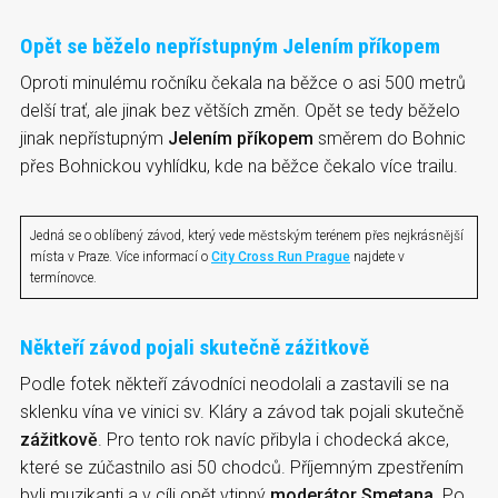
Opět se běželo nepřístupným Jelením příkopem
Oproti minulému ročníku čekala na běžce o asi 500 metrů
delší trať, ale jinak bez větších změn. Opět se tedy běželo
jinak nepřístupným
Jelením příkopem
směrem do Bohnic
přes Bohnickou vyhlídku, kde na běžce čekalo více trailu.
Jedná se o oblíbený závod, který vede městským terénem přes nejkrásnější
místa v Praze. Více informací o
City Cross Run Prague
najdete v
termínovce.
Někteří závod pojali skutečně zážitkově
Podle fotek někteří závodníci neodolali a zastavili se na
sklenku vína ve vinici sv. Kláry a závod tak pojali skutečně
zážitkově
. Pro tento rok navíc přibyla i chodecká akce,
které se zúčastnilo asi 50 chodců. Příjemným zpestřením
byli muzikanti a v cíli opět vtipný
moderátor Smetana
. Po