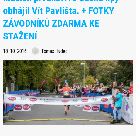
obhájil Vít Pavlišta. + FOTKY
ZÁVODNÍKŮ ZDARMA KE
STAŽENÍ
18. 10. 2016
Tomáš Hudec