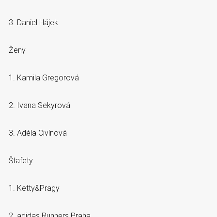
3. Daniel Hájek
Ženy
1. Kamila Gregorová
2. Ivana Sekyrová
3. Adéla Civínová
Štafety
1. Ketty&Pragy
2. adidas Runners Praha