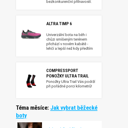
bezkonkurenční přilnavostí.
ALTRA TIMP 6
Univerzální bota na běh i
chůzi smíšeným terénem
přichází v novém kabátě -
lehčí a lepší než kdy předtím
COMPRESSPORT
PONOŽKY ULTRA TRAIL
Ponožky Ultra Trail Vás podrží
při pořádné porci kilometrů!
Téma měsíce:
Jak vybrat běžecké
boty