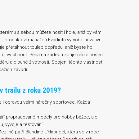
 kterému s sebou můžete nosit i hole, aniž by vám
, produktoví manažeři Evadictu vytvořili inovativní,
e přetáhnout toulec dopředu, aniž byste ho
 či vytáhnout. Pěna na zádech zpříjemňuje nošení
oděru a dlouhé životnosti. Spojení těchto vlastností
sážích závodu.
v trailu z roku 2019?
ere i opravdu velmi náročný sportovec. Každá
váří propracované modely pro hobby běžce, ale
u, vývoje a testování.
zi ně patří Blandine L’Hirondel, která se v roce