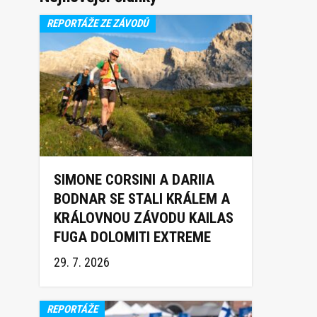
REPORTÁŽE ZE ZÁVODŮ
SIMONE CORSINI A DARIIA
BODNAR SE STALI KRÁLEM A
KRÁLOVNOU ZÁVODU KAILAS
FUGA DOLOMITI EXTREME
TRAIL 2026
29. 7. 2026
REPORTÁŽE