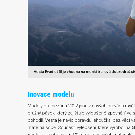
Vesta Evadict 5l je vhodná na menší trailová dobrodružstv
Inovace modelu
Modely pro sezónu 2022 jsou v nových barvách (světle 
pružný pásek, který zajišťuje vylepšené zpevnění ve 
pohodlí. Vesta je navíc opravdu lehoučká, bez věcí 
máte na sobě! Součástí vylepšení, které výrobci na 5l v
Vesta je vyrobena z 60 % z recyklovaných materiálů.