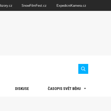
Obzory.cz
SnowFilmFest.cz
ExpedicniKamera.cz
DISKUSE
ČASOPIS SVĚT BĚHU