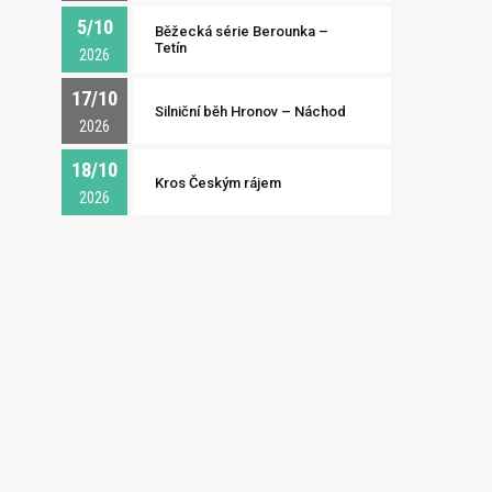
5/10
Běžecká série Berounka –
Tetín
2026
17/10
Silniční běh Hronov – Náchod
2026
18/10
Kros Českým rájem
2026