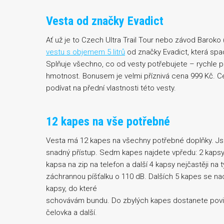
Vesta od značky Evadict
Ať už je to Czech Ultra Trail Tour nebo závod Baroko
vestu s objemem 5 litrů
od značky Evadict, která spa
Splňuje všechno, co od vesty potřebujete – rychle př
hmotnost. Bonusem je velmi příznivá cena 999 Kč. C
podívat na přední vlastnosti této vesty.
12 kapes na vše potřebné
Vesta má 12 kapes na všechny potřebné doplňky. Js
snadný přístup. Sedm kapes najdete vpředu: 2 kapsy 
kapsa na zip na telefon a další 4 kapsy nejčastěji na 
záchrannou píšťalku o 110 dB. Dalších 5 kapes se n
kapsy, do které
schovávám bundu. Do zbylých kapes dostanete povinn
čelovka a další.