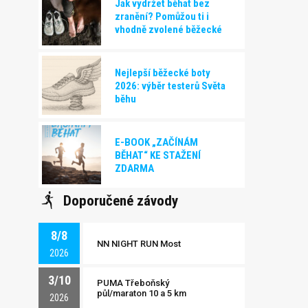
Jak vydržet běhat bez
zranění? Pomůžou ti i
vhodně zvolené běžecké
boty!
Nejlepší běžecké boty
2026: výběr testerů Světa
běhu
E-BOOK „ZAČÍNÁM
BĚHAT“ KE STAŽENÍ
ZDARMA
Doporučené závody
8/8
NN NIGHT RUN Most
2026
3/10
PUMA Třeboňský
půl/maraton 10 a 5 km
2026