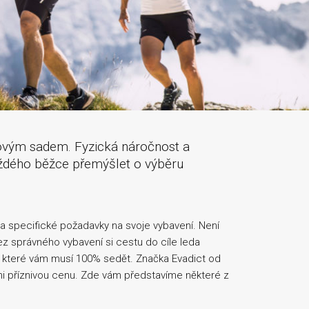
žovým sadem. Fyzická náročnost a
aždého běžce přemýšlet o výběru
 specifické požadavky na svoje vybavení. Není
z správného vybavení si cestu do cíle leda
ní, které vám musí 100% sedět. Značka Evadict od
lmi příznivou cenu. Zde vám představíme některé z