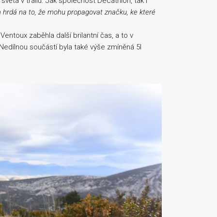
věta v trailu. Jak společnost Decathlon, tak i
 hrdá na to, že mohu propagovat značku, ke které
ntoux zaběhla další brilantní čas, a to v
edílnou součástí byla také výše zmíněná 5l