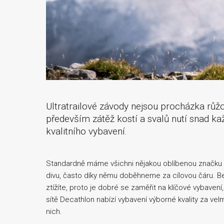
Ultratrailové závody nejsou procházka rů
především zátěž kostí a svalů nutí snad k
kvalitního vybavení.
Standardně máme všichni nějakou oblíbenou značku a
divu, často díky němu doběhneme za cílovou čáru. Be
ztížíte, proto je dobré se zaměřit na klíčové vybave
sítě Decathlon nabízí vybavení výborné kvality za ve
nich.