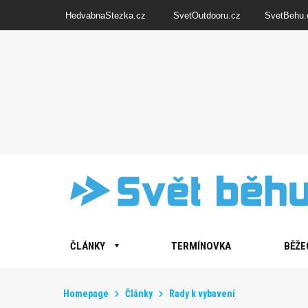
HedvabnaStezka.cz
SvetOutdooru.cz
SvetBehu.
ČLÁNKY
TERMÍNOVKA
BĚŽE
Homepage
Články
Rady k vybavení