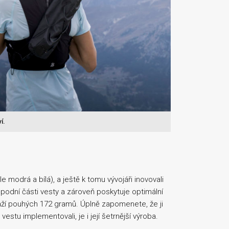
í.
modrá a bílá), a ještě k tomu vývojáři inovovali
spodní části vesty a zároveň poskytuje optimální
váží pouhých 172 gramů. Úplně zapomenete, že ji
estu implementovali, je i její šetrnější výroba.