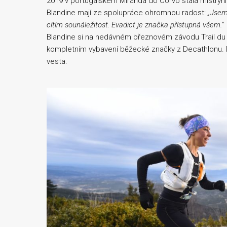
2019 v portugalském Miranda do Corvo stala mistryní s
Blandine mají ze spolupráce ohromnou radost:
„Jsem
cítím sounáležitost. Evadict je značka přístupná všem.“
Blandine si na nedávném březnovém závodu Trail du Ve
kompletním vybavení běžecké značky z Decathlonu. N
vesta.