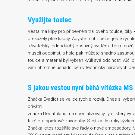
Využijte toulec
Vesta má klipy pro připevnění trailového toulce, díky
překážely plné kapsy. Abyste mohli běžet ještě rychleji
uživatelsky jednoduchý posuvný systém. Ten umožňuj
museli odepínat, a hole pak můžete snadno zasunout
toulce a materiál byl vybrán kvůli své odolnosti vůči 
vám ohromně usnadní běh v technicky náročných pa
S jakou vestou nyní běhá vítězka MS 
Značka Evadict se velice rychle rozvíjí. Dnes si vyb
privátní
značka Decathlonu má specializovaný tým, který vyt
také pro špičkové závodníky. Stojí za tím roky výzkum
Značka letos rozšířila své řady o nové ambasadory. Me