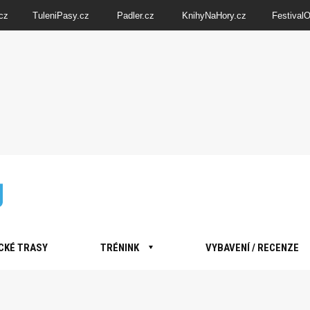
cz
TuleniPasy.cz
Padler.cz
KnihyNaHory.cz
Festival
CKÉ TRASY
TRÉNINK
VYBAVENÍ / RECENZE