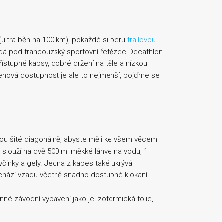
 (ultra běh na 100 km), pokaždé si beru
trailovou
dá pod francouzský sportovní řetězec Decathlon.
ístupné kapsy, dobré držení na těle a nízkou
enová dostupnost je ale to nejmenší, pojďme se
ou šité diagonálně, abyste měli ke všem věcem
slouží na dvě 500 ml měkké láhve na vodu, 1
tyčinky a gely. Jedna z kapes také ukrývá
achází vzadu včetně snadno dostupné klokaní
é závodní vybavení jako je izotermická folie,