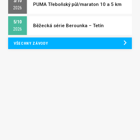
3/10
PUMA Třeboňský půl/maraton 10 a 5 km
2026
5/10
Běžecká série Berounka – Tetín
2026
VŠECHNY ZÁVODY