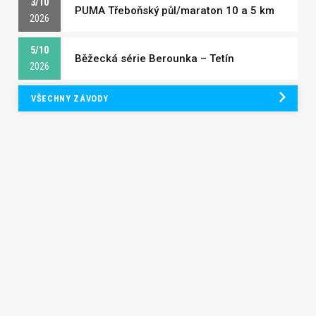
3/10
PUMA Třeboňský půl/maraton 10 a 5 km
2026
5/10
Běžecká série Berounka – Tetín
2026
VŠECHNY ZÁVODY