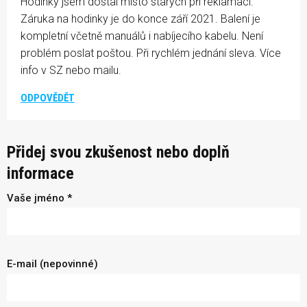
Hodinky jsem dostal místo starých při reklamaci.
Záruka na hodinky je do konce září 2021. Balení je
kompletní včetně manuálů i nabíjecího kabelu. Není
problém poslat poštou. Při rychlém jednání sleva. Více
info v SZ nebo mailu.
ODPOVĚDĚT
Přidej svou zkušenost nebo doplň
informace
Vaše jméno *
E-mail (nepovinné)