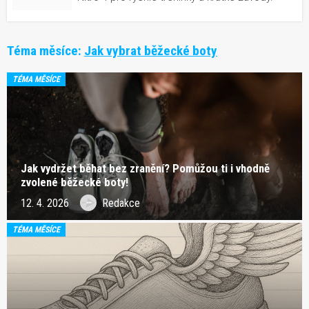
Téma měsíce:
Jak vybrat běžecké boty
TÉMA MĚSÍCE
Jak vydržet běhat bez zranění? Pomůžou ti i vhodně
zvolené běžecké boty!
12. 4. 2026
Redakce
TÉMA MĚSÍCE