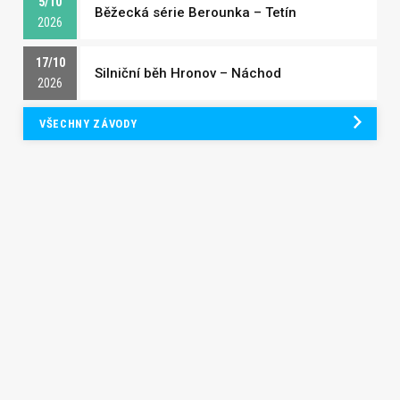
5/10
Běžecká série Berounka – Tetín
2026
17/10
Silniční běh Hronov – Náchod
2026
VŠECHNY ZÁVODY