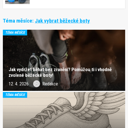
Téma měsíce:
Jak vybrat běžecké boty
TÉMA MĚSÍCE
Jak vydržet běhat bez zranění? Pomůžou ti i vhodně
zvolené běžecké boty!
12. 4. 2026
Redakce
TÉMA MĚSÍCE