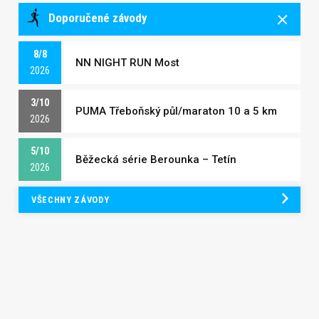
Doporučené závody
8/8
NN NIGHT RUN Most
2026
3/10
PUMA Třeboňský půl/maraton 10 a 5 km
2026
5/10
Běžecká série Berounka – Tetín
2026
VŠECHNY ZÁVODY