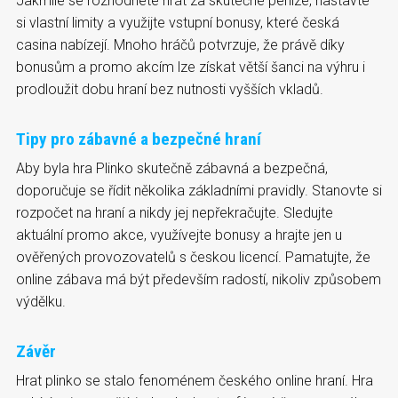
Jakmile se rozhodnete hrát za skutečné peníze, nastavte
si vlastní limity a využijte vstupní bonusy, které česká
casina nabízejí. Mnoho hráčů potvrzuje, že právě díky
bonusům a promo akcím lze získat větší šanci na výhru i
prodloužit dobu hraní bez nutnosti vyšších vkladů.
Tipy pro zábavné a bezpečné hraní
Aby byla hra Plinko skutečně zábavná a bezpečná,
doporučuje se řídit několika základními pravidly. Stanovte si
rozpočet na hraní a nikdy jej nepřekračujte. Sledujte
aktuální promo akce, využívejte bonusy a hrajte jen u
ověřených provozovatelů s českou licencí. Pamatujte, že
online zábava má být především radostí, nikoliv způsobem
výdělku.
Závěr
Hrat plinko se stalo fenoménem českého online hraní. Hra