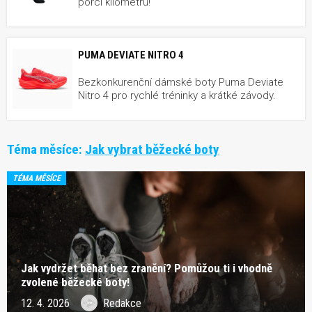
porci kilometrů!
PUMA DEVIATE NITRO 4
Bezkonkurenční dámské boty Puma Deviate
Nitro 4 pro rychlé tréninky a krátké závody.
Téma měsíce:
Jak vybrat běžecké boty
TÉMA MĚSÍCE
Jak vydržet běhat bez zranění? Pomůžou ti i vhodně
zvolené běžecké boty!
12. 4. 2026
Redakce