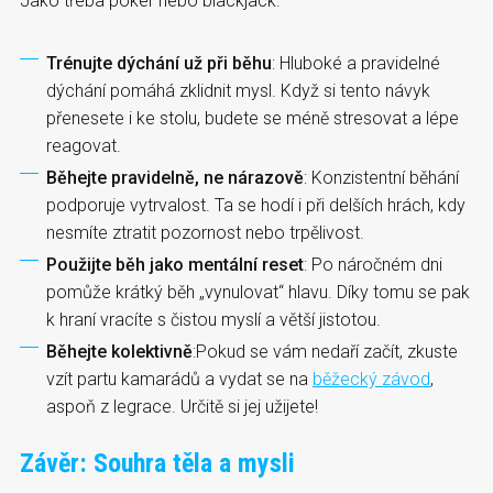
Jako třeba poker nebo blackjack.
Trénujte dýchání už při běhu
: Hluboké a pravidelné
dýchání pomáhá zklidnit mysl. Když si tento návyk
přenesete i ke stolu, budete se méně stresovat a lépe
reagovat.
Běhejte pravidelně, ne nárazově
: Konzistentní běhání
podporuje vytrvalost. Ta se hodí i při delších hrách, kdy
nesmíte ztratit pozornost nebo trpělivost.
Použijte běh jako mentální reset
: Po náročném dni
pomůže krátký běh „vynulovat“ hlavu. Díky tomu se pak
k hraní vracíte s čistou myslí a větší jistotou.
Běhejte kolektivně
:Pokud se vám nedaří začít, zkuste
vzít partu kamarádů a vydat se na
běžecký závod
,
aspoň z legrace. Určitě si jej užijete!
Závěr: Souhra těla a mysli