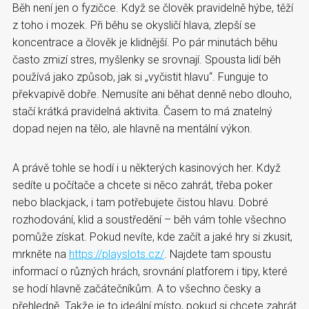
Běh není jen o fyzičce. Když se člověk pravidelně hýbe, těží
z toho i mozek. Při běhu se okysličí hlava, zlepší se
koncentrace a člověk je klidnější. Po pár minutách běhu
často zmizí stres, myšlenky se srovnají. Spousta lidí běh
používá jako způsob, jak si „vyčistit hlavu“. Funguje to
překvapivě dobře. Nemusíte ani běhat denně nebo dlouho,
stačí krátká pravidelná aktivita. Časem to má znatelný
dopad nejen na tělo, ale hlavně na mentální výkon.
A právě tohle se hodí i u některých kasinových her. Když
sedíte u počítače a chcete si něco zahrát, třeba poker
nebo blackjack, i tam potřebujete čistou hlavu. Dobré
rozhodování, klid a soustředění – běh vám tohle všechno
pomůže získat. Pokud nevíte, kde začít a jaké hry si zkusit,
mrkněte na
https://playslots.cz/
. Najdete tam spoustu
informací o různých hrách, srovnání platforem i tipy, které
se hodí hlavně začátečníkům. A to všechno česky a
přehledně. Takže je to ideální místo, pokud si chcete zahrát