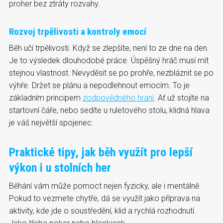
proher bez ztráty rozvahy.
Rozvoj trpělivosti a kontroly emocí
Běh učí trpělivosti. Když se zlepšíte, není to ze dne na den.
Je to výsledek dlouhodobé práce. Úspěšný hráč musí mít
stejnou vlastnost. Nevyděsit se po prohře, nezbláznit se po
výhře. Držet se plánu a nepodlehnout emocím. To je
základním principem
zodpovědného hraní
. Ať už stojíte na
startovní čáře, nebo sedíte u ruletového stolu, klidná hlava
je váš největší spojenec.
Praktické tipy, jak běh využít pro lepší
výkon i u stolních her
Běhání vám může pomoct nejen fyzicky, ale i mentálně.
Pokud to vezmete chytře, dá se využít jako příprava na
aktivity, kde jde o soustředění, klid a rychlá rozhodnutí.