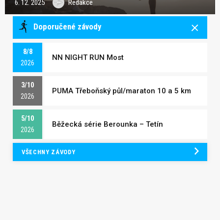
6. 12. 2025
Redakce
Doporučené závody
8/8
NN NIGHT RUN Most
2026
3/10
PUMA Třeboňský půl/maraton 10 a 5 km
2026
5/10
Běžecká série Berounka – Tetín
2026
VŠECHNY ZÁVODY