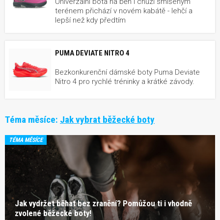
Univerzální bota na běh i chůzi smíšeným
terénem přichází v novém kabátě - lehčí a
lepší než kdy předtím
PUMA DEVIATE NITRO 4
Bezkonkurenční dámské boty Puma Deviate
Nitro 4 pro rychlé tréninky a krátké závody.
Téma měsíce:
Jak vybrat běžecké boty
TÉMA MĚSÍCE
Jak vydržet běhat bez zranění? Pomůžou ti i vhodně
zvolené běžecké boty!