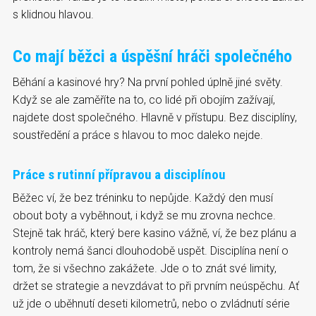
s klidnou hlavou.
Co mají běžci a úspěšní hráči společného
Běhání a kasinové hry? Na první pohled úplně jiné světy.
Když se ale zaměříte na to, co lidé při obojím zažívají,
najdete dost společného. Hlavně v přístupu. Bez disciplíny,
soustředění a práce s hlavou to moc daleko nejde.
Práce s rutinní přípravou a disciplínou
Běžec ví, že bez tréninku to nepůjde. Každý den musí
obout boty a vyběhnout, i když se mu zrovna nechce.
Stejně tak hráč, který bere kasino vážně, ví, že bez plánu a
kontroly nemá šanci dlouhodobě uspět. Disciplína není o
tom, že si všechno zakážete. Jde o to znát své limity,
držet se strategie a nevzdávat to při prvním neúspěchu. Ať
už jde o uběhnutí deseti kilometrů, nebo o zvládnutí série