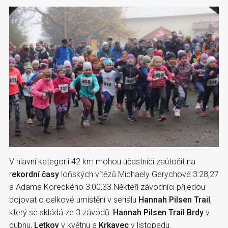
V hlavní kategorii 42 km mohou účastníci zaútočit na
r
ekordní časy
loňských vítězů Michaely Gerychové 3:28,27
a Adama Koreckého 3:00,33.Někteří závodníci přijedou
bojovat o celkové umístění v seriálu
Hannah Pilsen Trail
,
který se skládá ze 3 závodů:
Hannah Pilsen Trail Brdy
v
dubnu,
Letkov
v květnu a
Krkavec
v listopadu.