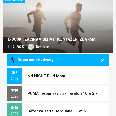
TÉMA MĚSÍCE
E-BOOK „ZAČÍNÁM BĚHAT“ KE STAŽENÍ ZDARMA
6. 12. 2025
Redakce
Doporučené závody
8/8
NN NIGHT RUN Most
2026
3/10
PUMA Třeboňský půl/maraton 10 a 5 km
2026
5/10
Běžecká série Berounka – Tetín
2026