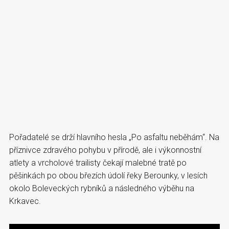
Pořadatelé se drží hlavního hesla „Po asfaltu neběhám“. Na
příznivce zdravého pohybu v přírodě, ale i výkonnostní
atlety a vrcholové trailisty čekají malebné tratě po
pěšinkách po obou březích údolí řeky Berounky, v lesích
okolo Boleveckých rybníků a následného výběhu na
Krkavec.