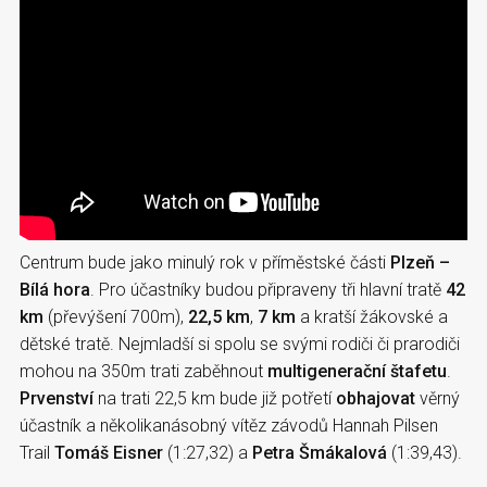
Centrum bude jako minulý rok v příměstské části
Plzeň –
Bílá hora
. Pro účastníky budou připraveny tři hlavní tratě
42
km
(převýšení 700m),
22,5 km
,
7 km
a kratší žákovské a
dětské tratě. Nejmladší si spolu se svými rodiči či prarodiči
mohou na 350m trati zaběhnout
multigenerační štafetu
.
Prvenství
na trati 22,5 km bude již potřetí
obhajovat
věrný
účastník a několikanásobný vítěz závodů Hannah Pilsen
Trail
Tomáš Eisner
(1:27,32) a
Petra Šmákalová
(1:39,43).