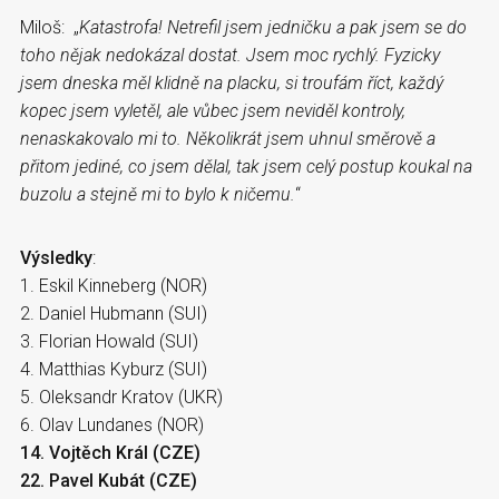
Miloš: „
Katastrofa! Netrefil jsem jedničku a pak jsem se do
toho nějak nedokázal dostat. Jsem moc rychlý. Fyzicky
jsem dneska měl klidně na placku, si troufám říct, každý
kopec jsem vyletěl, ale vůbec jsem neviděl kontroly,
nenaskakovalo mi to. Několikrát jsem uhnul směrově a
přitom jediné, co jsem dělal, tak jsem celý postup koukal na
buzolu a stejně mi to bylo k ničemu.
“
Výsledky
:
1. Eskil Kinneberg (NOR)
2. Daniel Hubmann (SUI)
3. Florian Howald (SUI)
4. Matthias Kyburz (SUI)
5. Oleksandr Kratov (UKR)
6. Olav Lundanes (NOR)
14. Vojtěch Král (CZE)
22. Pavel Kubát (CZE)