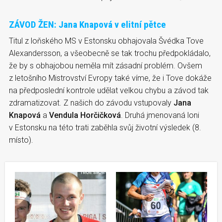
ZÁVOD ŽEN: Jana Knapová v elitní pětce
Titul z loňského MS v Estonsku obhajovala Švédka Tove
Alexandersson, a všeobecně se tak trochu předpokládalo,
že by s obhajobou neměla mít zásadní problém. Ovšem
z letošního Mistrovství Evropy také víme, že i Tove dokáže
na předposlední kontrole udělat velkou chybu a závod tak
zdramatizovat. Z našich do závodu vstupovaly
Jana
Knapová
a
Vendula Horčičková
. Druhá jmenovaná loni
v Estonsku na této trati zaběhla svůj životní výsledek (8.
místo).