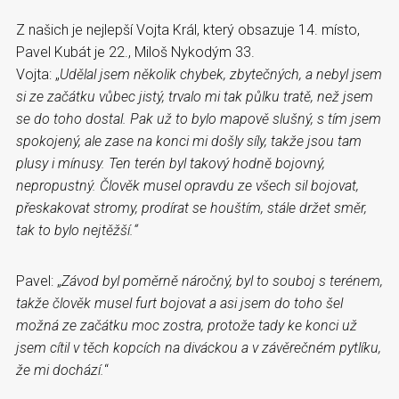
Z našich je nejlepší Vojta Král, který obsazuje 14. místo,
Pavel Kubát je 22., Miloš Nykodým 33.
Vojta: „
Udělal jsem několik chybek, zbytečných, a nebyl jsem
si ze začátku vůbec jistý, trvalo mi tak půlku tratě, než jsem
se do toho dostal. Pak už to bylo mapově slušný, s tím jsem
spokojený, ale zase na konci mi došly síly, takže jsou tam
plusy i mínusy. Ten terén byl takový hodně bojovný,
nepropustný. Člověk musel opravdu ze všech sil bojovat,
přeskakovat stromy, prodírat se houštím, stále držet směr,
tak to bylo nejtěžší.
“
Pavel: „
Závod byl poměrně náročný, byl to souboj s terénem,
takže člověk musel furt bojovat a asi jsem do toho šel
možná ze začátku moc zostra, protože tady ke konci už
jsem cítil v těch kopcích na diváckou a v závěrečném pytlíku,
že mi dochází.
“