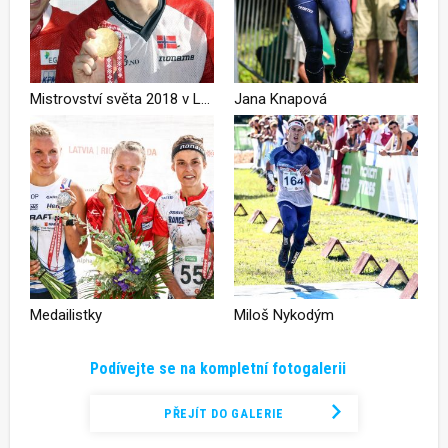
Mistrovství světa 2018 v Lotyšsku – Knapová na krátké trati v elitní pětce!
Jana Knapová
Medailistky
Miloš Nykodým
Podívejte se na kompletní fotogalerii
PŘEJÍT DO GALERIE