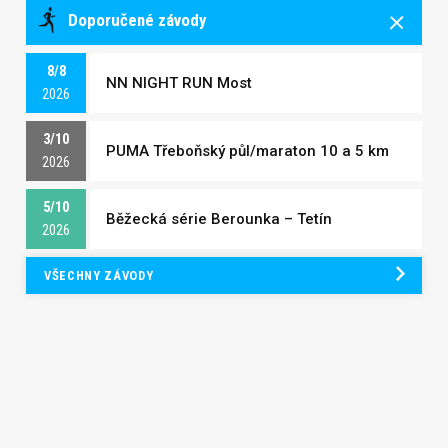
Doporučené závody
8/8
NN NIGHT RUN Most
2026
3/10
PUMA Třeboňský půl/maraton 10 a 5 km
2026
5/10
Běžecká série Berounka – Tetín
2026
VŠECHNY ZÁVODY