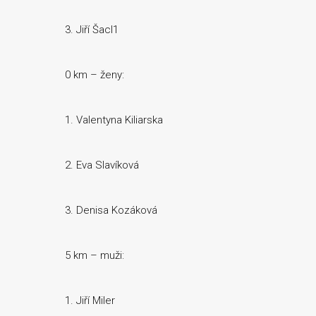
3. Jiří Šacl1
0 km – ženy:
1. Valentyna Kiliarska
2. Eva Slavíková
3. Denisa Kozáková
5 km – muži:
1. Jiří Miler