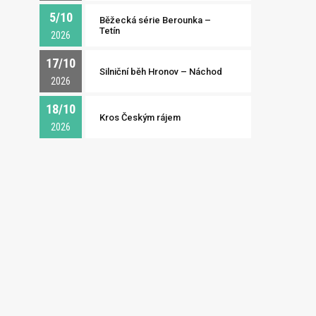
5/10
Běžecká série Berounka –
Tetín
2026
17/10
Silniční běh Hronov – Náchod
2026
18/10
Kros Českým rájem
2026