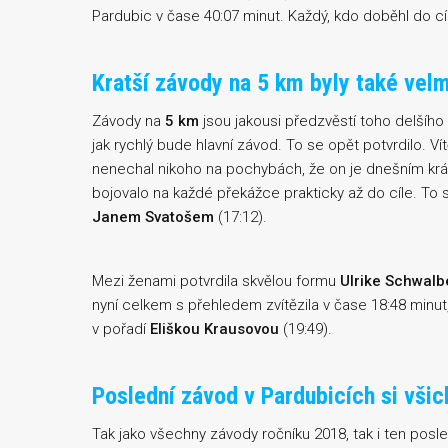
Pardubic v čase 40:07 minut. Každý, kdo doběhl do cíle
Kratší závody na 5 km byly také velm
Závody na
5 km
jsou jakousi předzvěstí toho delšíh
jak rychlý bude hlavní závod. To se opět potvrdilo. V
nenechal nikoho na pochybách, že on je dnešním krá
bojovalo na každé překážce prakticky až do cíle. To s
Janem Svatošem
(17:12).
Mezi ženami potvrdila skvělou formu
Ulrike Schwalb
nyní celkem s přehledem zvítězila v čase 18:48 minut,
v pořadí
Eliškou Krausovou
(19:49).
Poslední závod v Pardubicích si všich
Tak jako všechny závody ročníku 2018, tak i ten posl