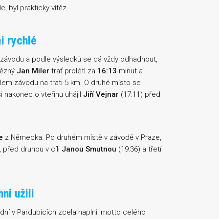
, byl prakticky vítěz.
i rychlé
o závodu a podle výsledků se dá vždy odhadnout,
ítězný
Jan Miler
trať prolétl za
16:13
minut a
lem závodu na trati 5 km. O druhé místo se
i nakonec o vteřinu uhájil
Jiří Vejnar
(17:11) před
e
z Německa. Po druhém místě v závodě v Praze,
 před druhou v cíli
Janou Smutnou
(19:36) a třetí
ni užili
ední v Pardubicích zcela naplnil motto celého