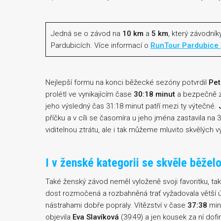
Jedná se o závod na
10 km
a
5 km
, který závodní
Pardubicích. Více informací o
RunTour Pardubice
Nejlepší formu na konci běžecké sezóny potvrdil
Pet
prolétl ve vynikajícím čase
30:18 minut
a bezpečně zv
jeho výsledný čas 31:18 minut patří mezi ty výtečné.
příčku a v cíli se časomíra u jeho jména zastavila na 
viditelnou ztrátu, ale i tak můžeme mluvito skvělých v
I v ženské kategorii se skvěle běžel
Také ženský závod neměl vyloženě svoji favoritku, takže
dost rozmočená a rozbahněná trať vyžadovala větší ús
nástrahami dobře popraly. Vítězství v čase
37:38
minu
objevila
Eva Slavíková
(39:49) a jen kousek za ní dofi