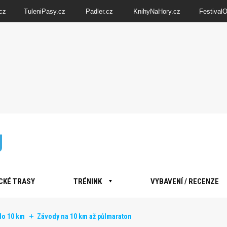
cz
TuleniPasy.cz
Padler.cz
KnihyNaHory.cz
Festival
CKÉ TRASY
TRÉNINK
VYBAVENÍ / RECENZE
do 10 km
Závody na 10 km až půlmaraton