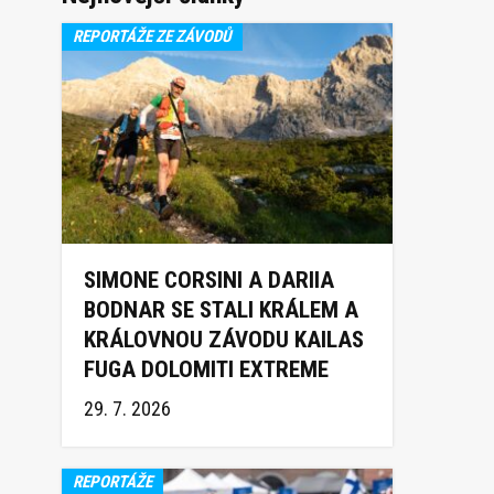
REPORTÁŽE ZE ZÁVODŮ
SIMONE CORSINI A DARIIA
BODNAR SE STALI KRÁLEM A
KRÁLOVNOU ZÁVODU KAILAS
FUGA DOLOMITI EXTREME
TRAIL 2026
29. 7. 2026
REPORTÁŽE