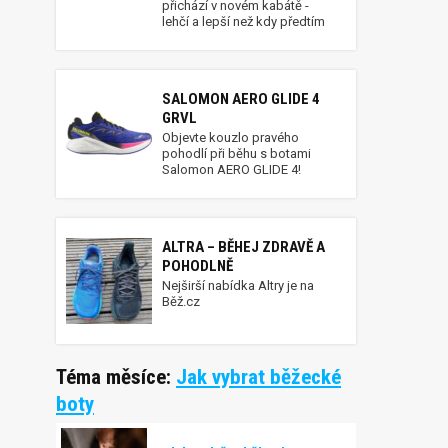
přichází v novém kabátě -
lehčí a lepší než kdy předtím
SALOMON AERO GLIDE 4
GRVL
Objevte kouzlo pravého
pohodlí při běhu s botami
Salomon AERO GLIDE 4!
ALTRA – BĚHEJ ZDRAVĚ A
POHODLNĚ
Nejširší nabídka Altry je na
Běž.cz
Téma měsíce:
Jak vybrat běžecké
boty