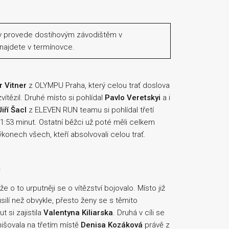
ky provede dostihovým závodištěm v
najdete v termínovce.
r Vitner
z OLYMPU Praha, který celou trať doslova
ítězil. Druhé místo si pohlídal
Pavlo Veretskyi
a i
Jiří Šacl
z ELEVEN RUN teamu si pohlídal třetí
31:53 minut. Ostatní běžci už poté měli celkem
ýkonech všech, kteří absolvovali celou trať.
o
 o to urputněji se o vítězství bojovalo. Místo již
ilí než obvykle, přesto ženy se s těmito
t si zajistila
Valentyna Kiliarska
. Druhá v cíli se
nišovala na třetím místě
Denisa Kozáková
právě z