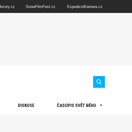
Obzory.cz
SnowFilmFest.cz
ExpedicniKamera.cz
DISKUSE
ČASOPIS SVĚT BĚHU