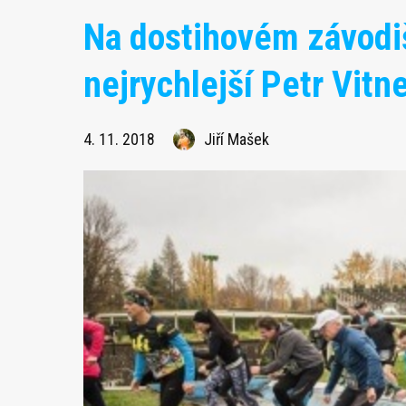
Na dostihovém závodiš
nejrychlejší Petr Vitn
4. 11. 2018
Jiří Mašek