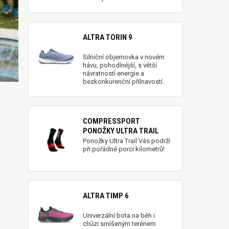
ALTRA TORIN 9
Silniční objemovka v novém
hávu, pohodlnější, s větší
návratností energie a
bezkonkurenční přilnavostí.
COMPRESSPORT
PONOŽKY ULTRA TRAIL
Ponožky Ultra Trail Vás podrží
při pořádné porci kilometrů!
ALTRA TIMP 6
Univerzální bota na běh i
chůzi smíšeným terénem