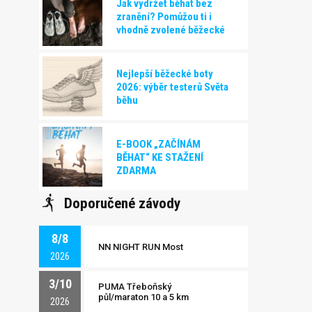
Jak vydržet běhat bez
zranění? Pomůžou ti i
vhodně zvolené běžecké
boty!
Nejlepší běžecké boty
2026: výběr testerů Světa
běhu
E-BOOK „ZAČÍNÁM
BĚHAT“ KE STAŽENÍ
ZDARMA
Doporučené závody
8/8
NN NIGHT RUN Most
2026
3/10
PUMA Třeboňský
půl/maraton 10 a 5 km
2026