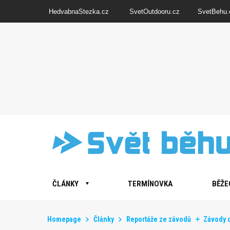
HedvabnaStezka.cz
SvetOutdooru.cz
SvetBehu.
ČLÁNKY
TERMÍNOVKA
BĚŽE
Homepage
Články
Reportáže ze závodů
Závody 