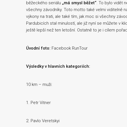
běžeckého seriálu
„má smysl běžet“
. To bylo vidět 
všechny závodníky. Toto motto také velmi viditelně na
výkony na trati, ale také tím, jak moc si všechny závo
Pardubicích stal minulostí, ale již nyní se můžete v kl
ještě lepší než ten letošní. Ostatně to je i cílem pořa
Úvodní foto:
Facebook RunTour
Výsledky v hlavních kategoriích:
10 km – muži:
1. Petr Vitner
2. Pavlo Veretskyi