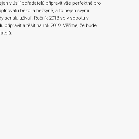
nejen v úsilí pořadatelů připravit vše perfektně pro
plňovali i běžci a běžkyně, a to nejen svými
dy seriálu užívali. Ročník 2018 se v sobotu v
idu připravit a těšit na rok 2019. Věříme, že bude
datelů.