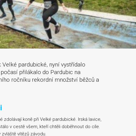
 Velké pardubické, nyní vystřídalo
 počasí přilákalo do Pardubic na
ího ročníku rekordní množství běžců a
i
ré zdolávají koně při Velké pardubické. Irská lavice,
 stálo v cestě všem, kteří chtěli doběhnout do cíle.
y zvláště vítězů závodu.