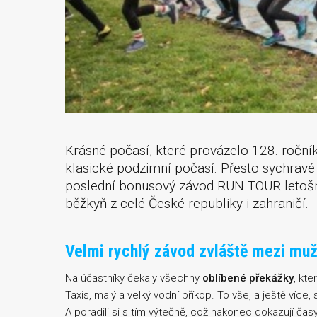
Krásné počasí, které provázelo 128. ročník
klasické podzimní počasí. Přesto sychravé
poslední bonusový závod RUN TOUR letošn
běžkyň z celé České republiky i zahraničí.
Velmi rychlý závod zvláště mezi muž
Na účastníky čekaly všechny
oblíbené překážky
, kte
Taxis, malý a velký vodní příkop. To vše, a ještě více,
A poradili si s tím výtečně, což nakonec dokazují čas