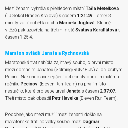
Mezi ženami vyhrála s přehledem místní
Táňa Metelková
(TJ Sokol Hradec Králové) s časem
1:21:49
. Téměř 3
minuty za ní doběhla druhá
Marcela Joglová
. Stupně
vítězů pak uzavřela na třetím místě
Svatava Karafiátová
s
časem 1:25:4.
Maraton ovládli Janata a Rychnovská
Maratonská trať nabídla zajímavý souboj o první místo
mezi domácím Janatou (Salming/RUN4FUN) a loni druhým
Pecinu. Nakonec ani zlepšení o 4 minuty oproti minulému
ročníku
Pecinovi
(Eleven Run Team) na první místo
nestačilo, které pro sebe urval
Janata
s časem
2:37:07
.
Třetí místo pak obsadil
Petr Havelka
(Eleven Run Team).
Podobně jako mezi muži i mezi ženami došlo na
maratonské trati na velký souboj mezi
Dagmar