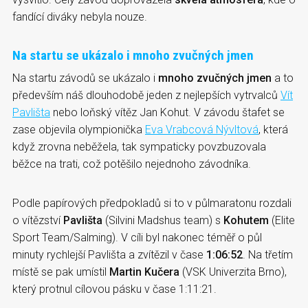
fandící diváky nebyla nouze.
Na startu se ukázalo i mnoho zvučných jmen
Na startu závodů se ukázalo i
mnoho zvučných jmen
a to
především náš dlouhodobě jeden z nejlepších vytrvalců
Vít
Pavlišta
nebo loňský vítěz Jan Kohut. V závodu štafet se
zase objevila olympionička
Eva Vrabcová Nývltová
, která
když zrovna neběžela, tak sympaticky povzbuzovala
běžce na trati, což potěšilo nejednoho závodníka.
Podle papírových předpokladů si to v půlmaratonu rozdali
o vítězství
Pavlišta
(Silvini Madshus team) s
Kohutem
(Elite
Sport Team/Salming). V cíli byl nakonec téměř o půl
minuty rychlejší Pavlišta a zvítězil v čase
1:06:52
. Na třetím
místě se pak umístil
Martin Kučera
(VSK Univerzita Brno),
který protnul cílovou pásku v čase 1:11:21.