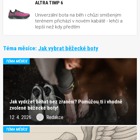
ALTRA TIMP 6
Univerzální bota na běh i chůzi smíšeným
terénem přichází v novém kabátě - lehčí a
lepší než kdy předtím
Téma měsíce:
Jak vybrat běžecké boty
TÉMA MĚSÍCE
Jak vydržet běhat bez zranění? Pomůžou ti i vhodně
zvolené běžecké boty!
12. 4. 2026
Redakce
TÉMA MĚSÍCE