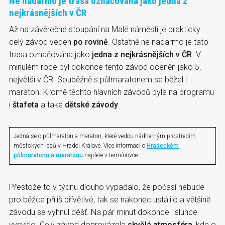
Ne nadarmo je trasa označována jako jedna z
nejkrásnějších v ČR
Až na závěrečné stoupání na Malé náměstí je prakticky
celý závod veden
po rovině
. Ostatně ne nadarmo je tato
trasa označována jako
jedna z nejkrásnějších v ČR
. V
minulém roce byl dokonce tento závod oceněn jako 5.
největší v ČR. Souběžně s půlmaratonem se běžel i
maraton. Kromě těchto hlavních závodů byla na programu
i
štafeta
a také
dětské závody
.
Jedná se o půlmaraton a maraton, které vedou nádherným prostředím
městských lesů v Hradci Králové. Více informací o
Hradeckém
půlmaratonu a maratonu
najdete v termínovce.
Přestože to v týdnu dlouho vypadalo, že počasí nebude
pro běžce příliš přívětivé, tak se nakonec ustálilo a většině
závodu se vyhnul déšť. Na pár minut dokonce i slunce
vysvitlo. Celý závod doprovázela
skvělá atmosféra
, kde o