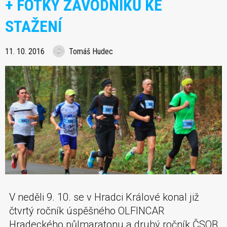
+ FOTKY ZÁVODNÍKŮ KE
STAŽENÍ
11. 10. 2016
Tomáš Hudec
V neděli 9. 10. se v Hradci Králové konal již
čtvrtý ročník úspěšného OLFINCAR
Hradeckého půlmaratonu a druhý ročník ČSOB