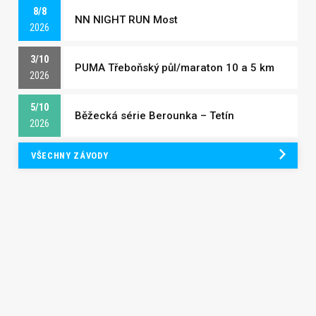
8/8
NN NIGHT RUN Most
2026
3/10
PUMA Třeboňský půl/maraton 10 a 5 km
2026
5/10
Běžecká série Berounka – Tetín
2026
VŠECHNY ZÁVODY