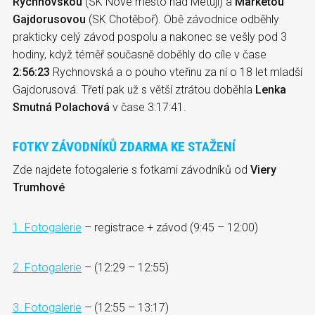
Rychnovskou
(SK Nové město nad Metují) a
Markétou
Gajdorusovou
(SK Chotěboř). Obě závodnice odběhly
prakticky celý závod pospolu a nakonec se vešly pod 3
hodiny, když téměř současně doběhly do cíle v čase
2:56:23
Rychnovská a o pouho vteřinu za ní o 18 let mladší
Gajdorusová. Třetí pak už s větší ztrátou doběhla
Lenka
Smutná Polachová
v čase 3:17:41.
FOTKY ZÁVODNÍKŮ ZDARMA KE STAŽENÍ
Zde najdete fotogalerie s fotkami závodníků od
Viery
Trumhové
1. Fotogalerie
– registrace + závod (9:45 – 12:00)
2. Fotogalerie
– (12:29 – 12:55)
3. Fotogalerie
– (12:55 – 13:17)