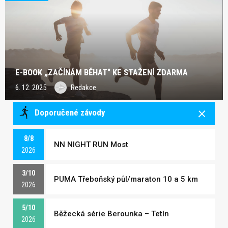
E-BOOK „ZAČÍNÁM BĚHAT“ KE STAŽENÍ ZDARMA
6. 12. 2025
Redakce
Doporučené závody
8/8
NN NIGHT RUN Most
2026
3/10
PUMA Třeboňský půl/maraton 10 a 5 km
2026
5/10
Běžecká série Berounka – Tetín
2026