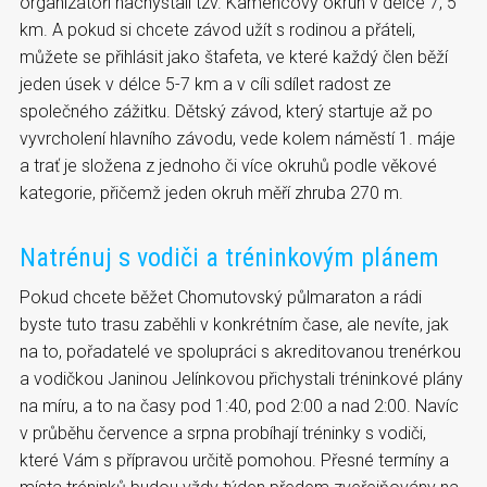
organizátoři nachystali tzv. Kamencový okruh v délce 7, 5
km. A pokud si chcete závod užít s rodinou a přáteli,
můžete se přihlásit jako štafeta, ve které každý člen běží
jeden úsek v délce 5-7 km a v cíli sdílet radost ze
společného zážitku. Dětský závod, který startuje až po
vyvrcholení hlavního závodu, vede kolem náměstí 1. máje
a trať je složena z jednoho či více okruhů podle věkové
kategorie, přičemž jeden okruh měří zhruba 270 m.
Natrénuj s vodiči a tréninkovým plánem
Pokud chcete běžet Chomutovský půlmaraton a rádi
byste tuto trasu zaběhli v konkrétním čase, ale nevíte, jak
na to, pořadatelé ve spolupráci s akreditovanou trenérkou
a vodičkou Janinou Jelínkovou přichystali tréninkové plány
na míru, a to na časy pod 1:40, pod 2:00 a nad 2:00. Navíc
v průběhu července a srpna probíhají tréninky s vodiči,
které Vám s přípravou určitě pomohou. Přesné termíny a