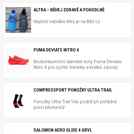
ALTRA – BĚHEJ ZDRAVĚ A POHODLNĚ
Nejširší nabídka Altry je na Běž.cz
PUMA DEVIATE NITRO 4
Bezkonkurenční dámské boty Puma Deviate
Nitro 4 pro rychlé tréninky a krátké závody.
COMPRESSPORT PONOŽKY ULTRA TRAIL
Ponožky Ultra Trail Vás podrží při pořádné
porci kilometrů!
SALOMON AERO GLIDE 4 GRVL