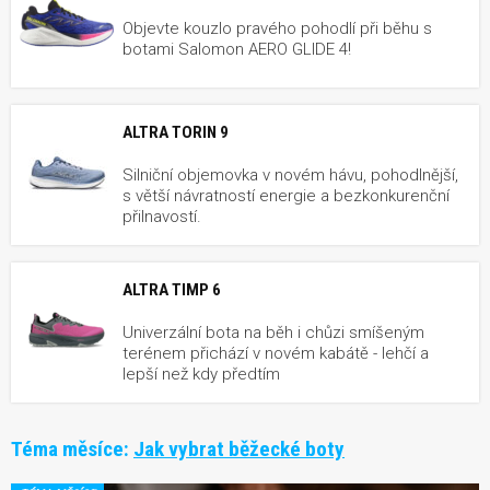
Objevte kouzlo pravého pohodlí při běhu s
botami Salomon AERO GLIDE 4!
ALTRA TORIN 9
Silniční objemovka v novém hávu, pohodlnější,
s větší návratností energie a bezkonkurenční
přilnavostí.
ALTRA TIMP 6
Univerzální bota na běh i chůzi smíšeným
terénem přichází v novém kabátě - lehčí a
lepší než kdy předtím
Téma měsíce:
Jak vybrat běžecké boty