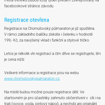
místa tréninků budou vždy týden předem zveřejňovány na
facebookové stránce závodu.
Registrace otevřena
Registrace na Chomutovský půlmaraton je již spuštěna.
V rámci základního balíčku získáte i čelenku v hodnotě
199,- Kč, za navýšený vklad i funkční a stylové tričko.
Letos je několik vln registrací a čím dříve se registrujete, tím
je cena nižší.
Veškeré informace a registrace jsou na webu
www.chomutovskypulmaraton.cz
.
Na místě budou možné pouze registrace dětí. Ve
startovném je pro účastníky zahrnuto občerstvení v cíli i na
trati (ovoce, voda, iontový nápoj), a nechybí ani originální