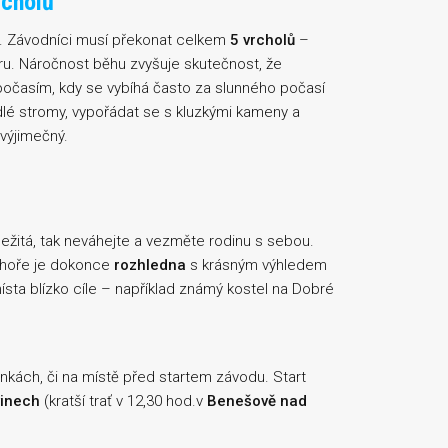
rcholů
pak. Závodníci musí překonat celkem
5 vrcholů
–
oru. Náročnost běhu zvyšuje skutečnost, že
očasím, kdy se vybíhá často za slunného počasí
lé stromy, vypořádat se s kluzkými kameny a
výjimečný.
ležitá, tak neváhejte a vezměte rodinu s sebou.
í hoře je dokonce
rozhledna
s krásným výhledem
ísta blízko cíle – například známý kostel na Dobré
kách, či na místě před startem závodu. Start
vinech
(kratší trať v 12,30 hod.v
Benešově nad