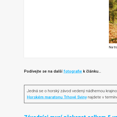
Na tra
Podívejte se na další
fotografie
k článku…
Jedná se o horský závod vedený nádhernou krajino
Horském maratonu Trhové Sviny
najdete v termín