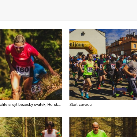
Nenechte si ujít běžecký svátek, Horský maraton, kde jinde než v Novohradských horách
Start závodu