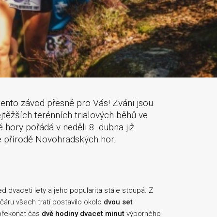
tento závod přesně pro Vás! Zváni jsou
ejtěžších terénních trialových běhů ve
hory pořádá v neděli 8. dubna již
 přírodě Novohradských hor.
d dvaceti lety a jeho popularita stále stoupá. Z
čáru všech tratí postavilo okolo
dvou set
 překonat čas
dvě hodiny dvacet minut
výborného