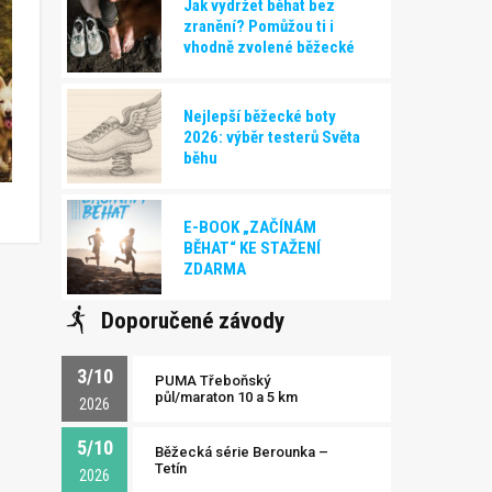
Jak vydržet běhat bez
zranění? Pomůžou ti i
vhodně zvolené běžecké
boty!
Nejlepší běžecké boty
2026: výběr testerů Světa
běhu
E-BOOK „ZAČÍNÁM
BĚHAT“ KE STAŽENÍ
ZDARMA
Doporučené závody
3/10
PUMA Třeboňský
půl/maraton 10 a 5 km
2026
5/10
Běžecká série Berounka –
Tetín
2026