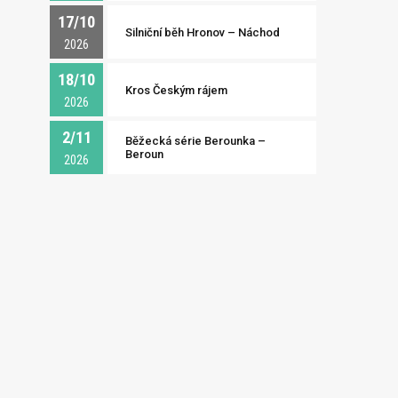
17/10
Silniční běh Hronov – Náchod
2026
18/10
Kros Českým rájem
2026
2/11
Běžecká série Berounka –
Beroun
2026