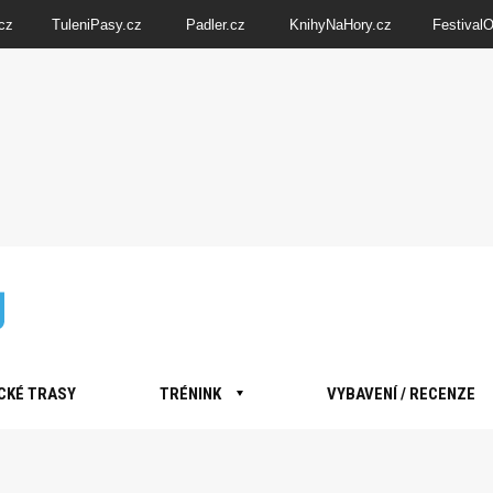
cz
TuleniPasy.cz
Padler.cz
KnihyNaHory.cz
Festival
CKÉ TRASY
TRÉNINK
VYBAVENÍ / RECENZE