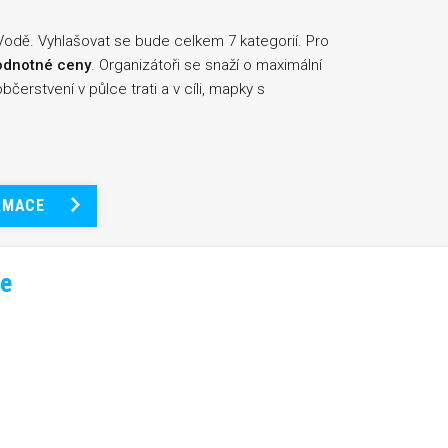
 Vodě. Vyhlašovat se bude celkem 7 kategorií. Pro
odnotné ceny
. Organizátoři se snaží o maximální
čerstvení v půlce trati a v cíli, mapky s
RMACE
e