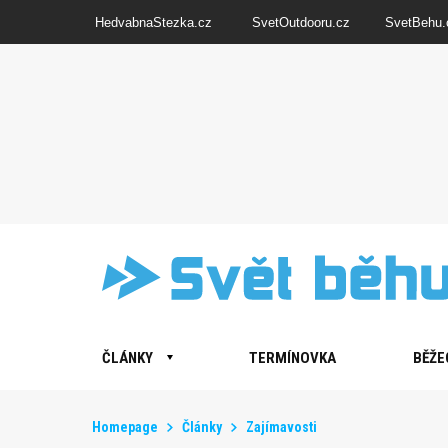
HedvabnaStezka.cz
SvetOutdooru.cz
SvetBehu.
ČLÁNKY
TERMÍNOVKA
BĚŽE
Homepage
Články
Zajímavosti