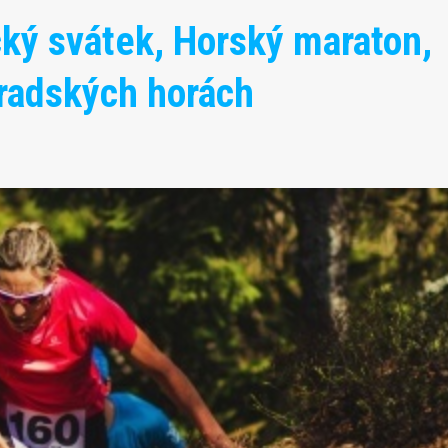
cký svátek, Horský maraton,
radských horách