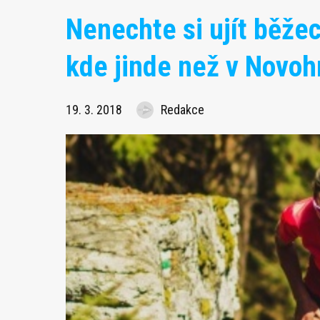
Nenechte si ujít běže
kde jinde než v Novoh
19. 3. 2018
Redakce