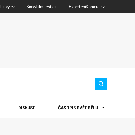
Obzory.cz
SnowFilmFest.cz
ExpedicniKamera.cz
DISKUSE
ČASOPIS SVĚT BĚHU