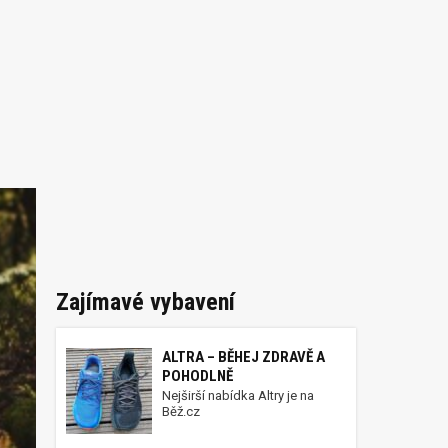
Zajímavé vybavení
ALTRA – BĚHEJ ZDRAVĚ A
POHODLNĚ
Nejširší nabídka Altry je na
Běž.cz