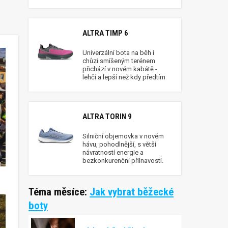
ALTRA TIMP 6
Univerzální bota na běh i
chůzi smíšeným terénem
přichází v novém kabátě -
lehčí a lepší než kdy předtím
ALTRA TORIN 9
Silniční objemovka v novém
hávu, pohodlnější, s větší
návratností energie a
bezkonkurenční přilnavostí.
Téma měsíce:
Jak vybrat běžecké
boty