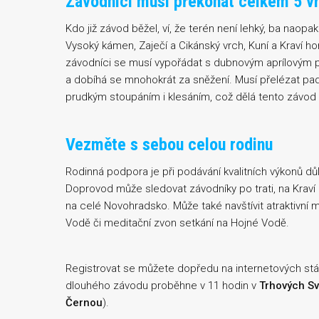
Závodníci musí překonat celkem 5 v
Kdo již závod běžel, ví, že terén není lehký, ba nao
Vysoký kámen, Zaječí a Cikánský vrch, Kuní a Kraví h
závodníci se musí vypořádat s dubnovým aprílovým p
a dobíhá se mnohokrát za sněžení. Musí přelézat pad
prudkým stoupáním i klesáním, což dělá tento závod 
Vezměte s sebou celou rodinu
Rodinná podpora je při podávání kvalitních výkonů dů
Doprovod může sledovat závodníky po trati, na Krav
na celé Novohradsko. Může také navštívit atraktivní m
Vodě či meditační zvon setkání na Hojné Vodě.
Registrovat se můžete dopředu na internetových stán
dlouhého závodu proběhne v 11 hodin v
Trhových S
Černou
).