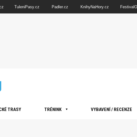
cz
TuleniPasy.cz
Padler.cz
KnihyNaHory.cz
Festival
CKÉ TRASY
TRÉNINK
VYBAVENÍ / RECENZE