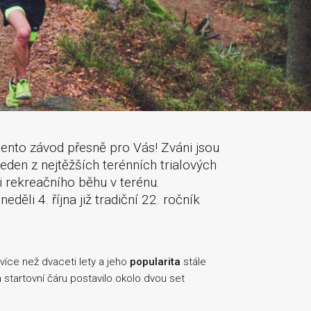
tento závod přesně pro Vás! Zváni jsou
jeden z nejtěžších terénních trialových
ci rekreačního běhu v terénu.
li 4. října již tradiční 22. ročník
íce než dvaceti lety a jeho
popularita
stále
 startovní čáru postavilo okolo dvou set