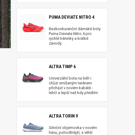
PUMA DEVIATE NITRO 4
Bezkonkurenční dámské boty
Puma Deviate Nitro 4 pro
rychlé tréninky a krátké
závody.
ALTRA TIMP 6
Univerzální bota na běh i
chůzi smíšeným terénem
přichází v novém kabátě -
lehčí a lepší než kdy předtím
ALTRA TORIN 9
Silniční objemovka v novém
hávu, pohodlnější, s větší