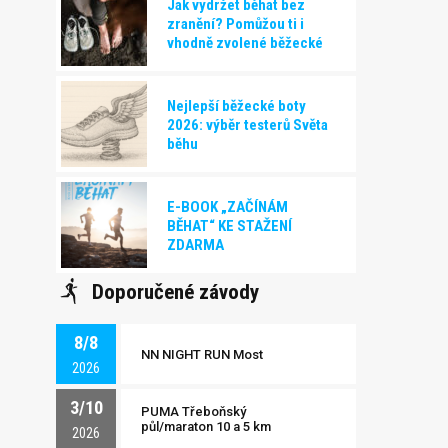
Jak vydržet běhat bez
zranění? Pomůžou ti i
vhodně zvolené běžecké
boty!
Nejlepší běžecké boty
2026: výběr testerů Světa
běhu
E-BOOK „ZAČÍNÁM
BĚHAT“ KE STAŽENÍ
ZDARMA
Doporučené závody
8/8
NN NIGHT RUN Most
2026
3/10
PUMA Třeboňský
půl/maraton 10 a 5 km
2026