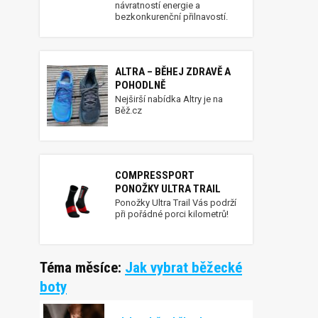
návratností energie a
bezkonkurenční přilnavostí.
ALTRA – BĚHEJ ZDRAVĚ A
POHODLNĚ
Nejširší nabídka Altry je na
Běž.cz
COMPRESSPORT
PONOŽKY ULTRA TRAIL
Ponožky Ultra Trail Vás podrží
při pořádné porci kilometrů!
Téma měsíce:
Jak vybrat běžecké
boty