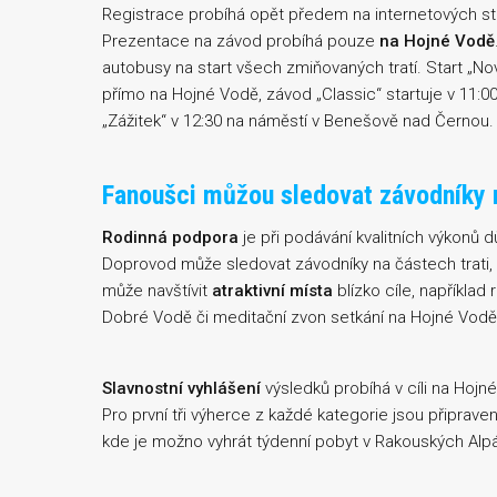
Registrace probíhá opět předem na internetových stá
Prezentace na závod probíhá pouze
na Hojné Vodě
autobusy na start všech zmiňovaných tratí. Start „Novoh
přímo na Hojné Vodě, závod „Classic“ startuje v 11:00
„Zážitek“ v 12:30 na náměstí v Benešově nad Černou. 
Fanoušci můžou sledovat závodníky na 
Rodinná podpora
je při podávání kvalitních výkonů d
Doprovod může sledovat závodníky na částech trati, v
může navštívit
atraktivní místa
blízko cíle, například
Dobré Vodě či meditační zvon setkání na Hojné Vodě
Slavnostní vyhlášení
výsledků probíhá v cíli na Hoj
Pro první tři výherce z každé kategorie jsou připra
kde je možno vyhrát týdenní pobyt v Rakouských Alp