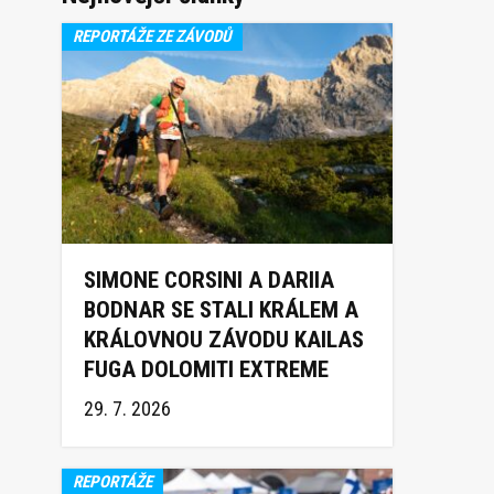
REPORTÁŽE ZE ZÁVODŮ
SIMONE CORSINI A DARIIA
BODNAR SE STALI KRÁLEM A
KRÁLOVNOU ZÁVODU KAILAS
FUGA DOLOMITI EXTREME
TRAIL 2026
29. 7. 2026
REPORTÁŽE