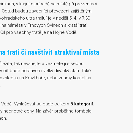
nkách, v krajním případě na místě při prezentaci.
. Odtud budou závodníci převezeni zajištěnými
radského ultra trailu“ je v neděli 5. 4. v 7:30
 na náměstí v Trhových Svinech a kratší trať
Cíl pro všechny tratě je na Hojné Vodě.
trati či navštívit atraktivní místa
ůležitá, tak neváhejte a vezměte ji s sebou.
 cíli bude postaven i velký divácký stan. Také
 rozhlednu na Kraví hoře, nebo známý kostel na
.
né Vodě. Vyhlašovat se bude celkem
8 kategorií
.
veny hodnotné ceny. Na závěr proběhne tombola,
ách.