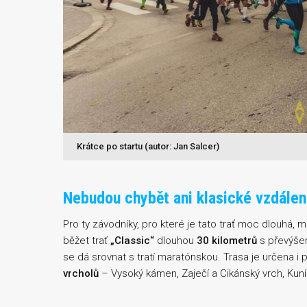
Krátce po startu (autor: Jan Salcer)
Nebudou chybět ani klasické vzdálen
Pro ty závodníky, pro které je tato trať moc dlouhá,
běžet trať
„Classic“
dlouhou
30 kilometrů
s převýš
se dá srovnat s tratí maratónskou. Trasa je určena i
vrcholů
– Vysoký kámen, Zaječí a Cikánský vrch, Kuní 