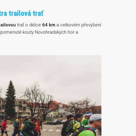
ra trailová trať
railovou
trať o délce
64 km
a celkovém převýšení
zapomenuté kouty Novohradských hor a