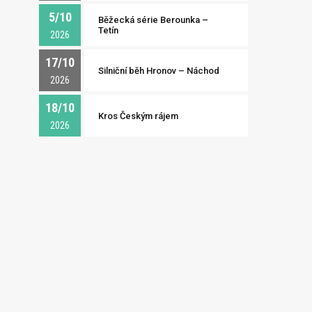
5/10
Běžecká série Berounka –
Tetín
2026
17/10
Silniční běh Hronov – Náchod
2026
18/10
Kros Českým rájem
2026