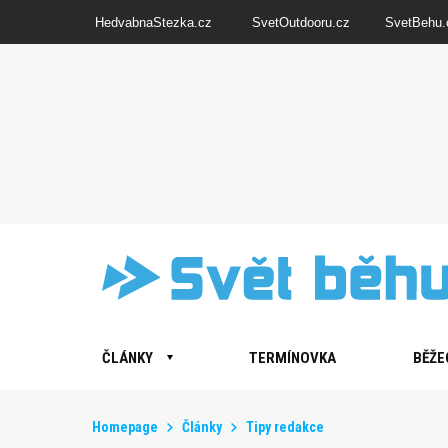
HedvabnaStezka.cz
SvetOutdooru.cz
SvetBehu.
ČLÁNKY
TERMÍNOVKA
BĚŽE
Homepage
Články
Tipy redakce