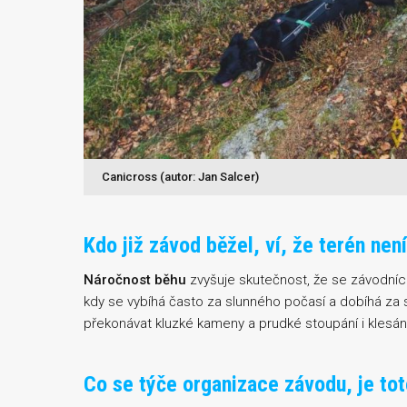
Canicross (autor: Jan Salcer)
Kdo již závod běžel, ví, že terén nen
Náročnost běhu
zvyšuje skutečnost, že se závodní
kdy se vybíhá často za slunného počasí a dobíhá za 
překonávat kluzké kameny a prudké stoupání i klesání
Co se týče organizace závodu, je tot