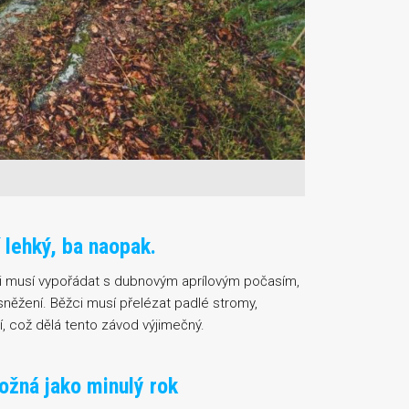
í lehký, ba naopak.
ci musí vypořádat s dubnovým aprílovým počasím,
sněžení. Běžci musí přelézat padlé stromy,
, což dělá tento závod výjimečný.
ožná jako minulý rok