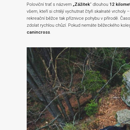
Poloviční trať s názvem
„Zážitek
“ dlouhou
12 kilome
všem, kteří si chtějí vychutnat čtyři skalnaté vrcholy –
rekreační běžce tak příznivce pohybu v přírodě. Časový
zdolat rychlou chůzí. Pokud nemáte běžeckého kol
canincross
.