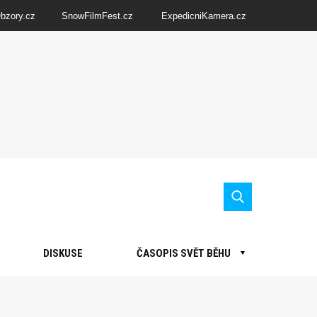
Obzory.cz
SnowFilmFest.cz
ExpedicniKamera.cz
DISKUSE
ČASOPIS SVĚT BĚHU