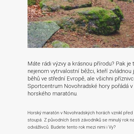
Máte rádi výzvy a krásnou přírodu? Pak je 
nejenom vytrvalostní běžci, kteří zvládnou 
běhů ve střední Evropě, ale všichni přízniv
Sportcentrum Novohradské hory pořádá v nedě
horského maratónu.
Horský maratón v Novohradských horách vznikl před v
stoupá. Z původních šesti závodníků se minulý rok na
odvážlivců. Budete tento rok mezi nimi i Vy?