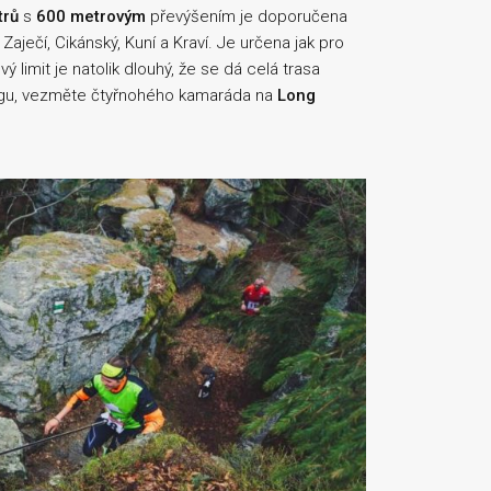
trů
s
600 metrovým
převýšením je doporučena
 Zaječí, Cikánský, Kuní a Kraví. Je určena jak pro
 limit je natolik dlouhý, že se dá celá trasa
egu, vezměte čtyřnohého kamaráda na
Long