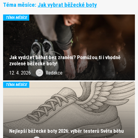
Téma měsíce:
Jak vybrat běžecké boty
TÉMA MĚSÍCE
Jak vydržet běhat bez zranění? Pomůžou ti i vhodně
zvolené běžecké boty!
12. 4. 2026
Redakce
TÉMA MĚSÍCE
Nejlepší běžecké boty 2026: výběr testerů Světa běhu