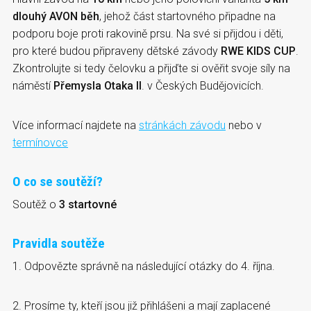
dlouhý AVON běh
, jehož část startovného připadne na
podporu boje proti rakovině prsu. Na své si přijdou i děti,
pro které budou připraveny dětské závody
RWE KIDS CUP
.
Zkontrolujte si tedy čelovku a přijďte si ověřit svoje síly na
náměstí
Přemysla Otaka II
. v Českých Budějovicích.
Více informací najdete na
stránkách závodu
nebo v
termínovce
O co se soutěží?
Soutěž o
3 startovné
Pravidla soutěže
1. Odpovězte správně na následující otázky do 4. října.
2. Prosíme ty, kteří jsou již přihlášeni a mají zaplacené