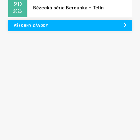
5/10
Běžecká série Berounka – Tetín
2026
VŠECHNY ZÁVODY