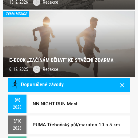
13. 2. 2026
Redakce
TÉMA MĚSÍCE
E-BOOK „ZAČÍNÁM BĚHAT“ KE STAŽENÍ ZDARMA
6. 12. 2025
Redakce
Doporučené závody
8/8
NN NIGHT RUN Most
2026
3/10
PUMA Třeboňský půl/maraton 10 a 5 km
2026