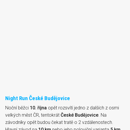
Night Run České Budějovice
Noční běžci
10. října
opět rozsvítí jedno z dalších z osmi
velkých měst ČR, tentokrát
České Budějovice
. Na
závodníky opět budou čekat tratě o 2 vzdálenostech.
Hlavní závod na
10 km
nebo jeho poloviční varianta
5 km