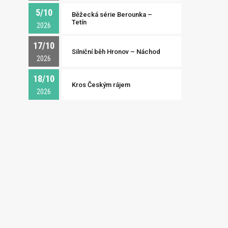
5/10
Běžecká série Berounka –
Tetín
2026
17/10
Silniční běh Hronov – Náchod
2026
18/10
Kros Českým rájem
2026