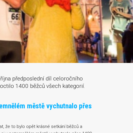
října předposlední díl celoročního
poctilo 1400 běžců všech kategorií.
temnělém městě vychutnalo přes
, že to bylo opět krásné setkání běžců a