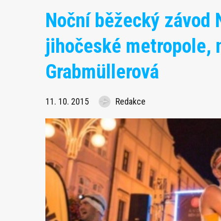
Noční běžecký závod N
jihočeské metropole, n
Grabmüllerová
11. 10. 2015
Redakce