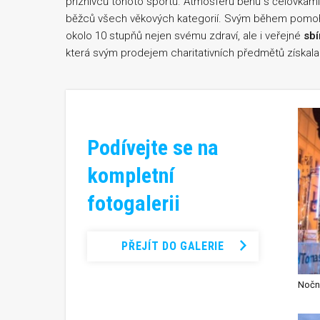
příznivců tohoto sportu. Atmosféru běhu s čelovkam
běžců všech věkových kategorií. Svým během pomohl
okolo 10 stupňů nejen svému zdraví, ale i veřejné
sbí
která svým prodejem charitativních předmětů získala
Podívejte se na
kompletní
fotogalerii
PŘEJÍT DO GALERIE