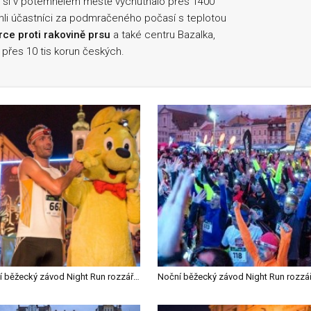
i si v potemnělém městě vychutnalo přes 1400
i účastníci za podmračeného počasí s teplotou
rce proti rakovině prsu
a také centru Bazalka,
 přes 10 tis korun českých.
Noční běžecký závod Night Run rozzářil centrum jihočeské metropole, na desítce zazářili Srb a Grabmüllerová