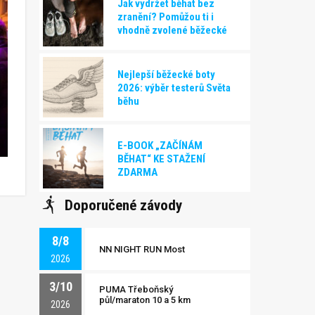
Jak vydržet běhat bez
zranění? Pomůžou ti i
vhodně zvolené běžecké
boty!
Nejlepší běžecké boty
2026: výběr testerů Světa
běhu
E-BOOK „ZAČÍNÁM
BĚHAT“ KE STAŽENÍ
ZDARMA
Doporučené závody
8/8
NN NIGHT RUN Most
2026
3/10
PUMA Třeboňský
půl/maraton 10 a 5 km
2026