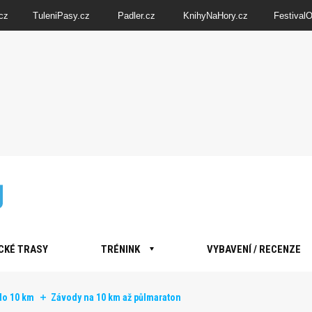
cz
TuleniPasy.cz
Padler.cz
KnihyNaHory.cz
Festival
CKÉ TRASY
TRÉNINK
VYBAVENÍ / RECENZE
do 10 km
Závody na 10 km až půlmaraton