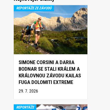
REPORTÁŽE ZE ZÁVODŮ
SIMONE CORSINI A DARIIA
BODNAR SE STALI KRÁLEM A
KRÁLOVNOU ZÁVODU KAILAS
FUGA DOLOMITI EXTREME
TRAIL 2026
29. 7. 2026
REPORTÁŽE