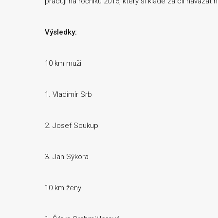
pracují na ročníku 2016, který si klade za cíl navázat 
Výsledky:
10 km muži
1. Vladimír Srb
2. Josef Soukup
3. Jan Sýkora
10 km ženy