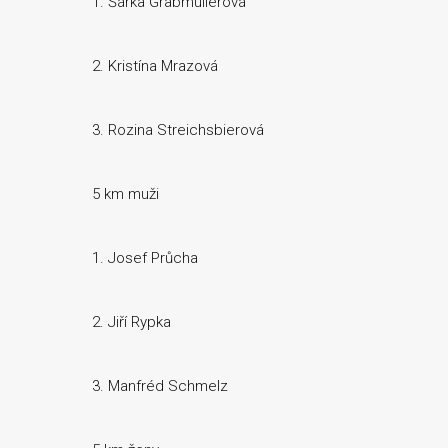
1. Šárka Grabmüllerová
2. Kristína Mrazová
3. Rozina Streichsbierová
5 km muži
1. Josef Průcha
2. Jiří Rypka
3. Manfréd Schmelz