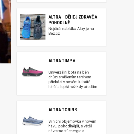
ALTRA – BĚHEJ ZDRAVĚ A
POHODLNĚ
Nejširší nabídka Altry je na
Běž.cz
ALTRA TIMP 6
Univerzální bota na běh i
chůzi smíšeným terénem
přichází v novém kabátě -
lehčí a lepší než kdy předtím
ALTRA TORIN 9
Silniční objemovka v novém
hávu, pohodlnější, s větší
návratností energie a