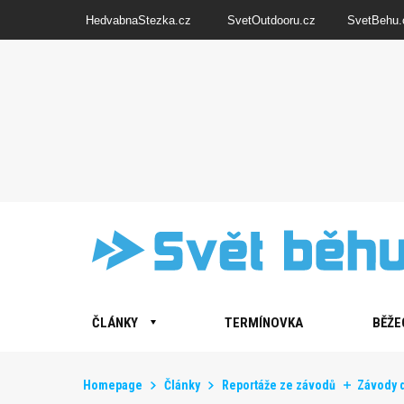
HedvabnaStezka.cz
SvetOutdooru.cz
SvetBehu.
ČLÁNKY
TERMÍNOVKA
BĚŽE
Homepage
Články
Reportáže ze závodů
Závody 