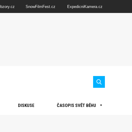
Obzory.cz
SnowFilmFest.cz
ExpedicniKamera.cz
DISKUSE
ČASOPIS SVĚT BĚHU