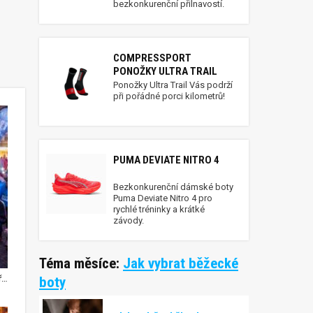
bezkonkurenční přilnavostí.
COMPRESSPORT
PONOŽKY ULTRA TRAIL
Ponožky Ultra Trail Vás podrží
při pořádné porci kilometrů!
PUMA DEVIATE NITRO 4
Bezkonkurenční dámské boty
Puma Deviate Nitro 4 pro
rychlé tréninky a krátké
závody.
Téma měsíce:
Jak vybrat běžecké
Noční běžecký závod Night Run rozzářil centrum jihočeské metropole, na desítce zazářili Srb a Grabmüllerová
boty