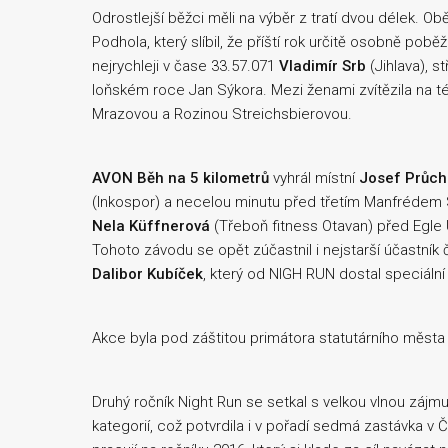
Odrostlejší běžci měli na výběr z tratí dvou délek. O
Podhola, který slíbil, že příští rok určitě osobně pobě
nejrychleji v čase 33.57.071
Vladimír Srb
(Jihlava), s
loňském roce Jan Sýkora. Mezi ženami zvítězila na té
Mrazovou a Rozinou Streichsbierovou.
AVON Běh na 5 kilometrů
vyhrál místní
Josef Průch
(Inkospor) a necelou minutu před třetím Manfrédem 
Nela Küffnerová
(Třeboň fitness Otavan) před Egle
Tohoto závodu se opět zúčastnil i nejstarší účastní
Dalibor Kubíček
, který od NIGH RUN dostal speciáln
Akce byla pod záštitou primátora statutárního města
Druhý ročník Night Run se setkal s velkou vlnou záj
kategorií, což potvrdila i v pořadí sedmá zastávka v 