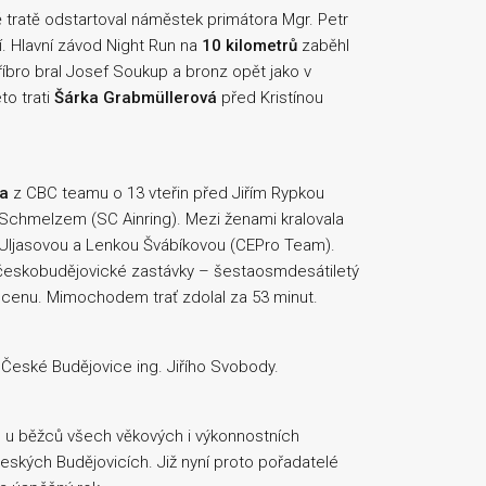
bě tratě odstartoval náměstek primátora Mgr. Petr
ží. Hlavní závod Night Run na
10 kilometrů
zaběhl
tříbro bral Josef Soukup a bronz opět jako v
to trati
Šárka Grabmüllerová
před Kristínou
a
z CBC teamu o 13 vteřin před Jiřím Rypkou
Schmelzem (SC Ainring). Mezi ženami kralovala
 Uljasovou a Lenkou Švábíkovou (CEPro Team).
k českobudějovické zastávky – šestaosmdesátiletý
í cenu. Mimochodem trať zdolal za 53 minut.
 České Budějovice ing. Jiřího Svobody.
mu u běžců všech věkových i výkonnostních
Českých Budějovicích. Již nyní proto pořadatelé