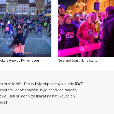
ička s Hankou Kynychovou
Nejstarší účastník na startu
 pustily děti. Pro ty byly připraveny závody
RWE
rogram, jehož součástí bylo například taneční
ic. Děti si mohly zaskákat na nafukovacích
daili.