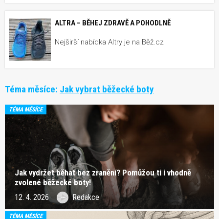
ALTRA – BĚHEJ ZDRAVĚ A POHODLNĚ
Nejširší nabídka Altry je na Běž.cz
Téma měsíce:
Jak vybrat běžecké boty
TÉMA MĚSÍCE
Jak vydržet běhat bez zranění? Pomůžou ti i vhodně
zvolené běžecké boty!
12. 4. 2026
Redakce
TÉMA MĚSÍCE