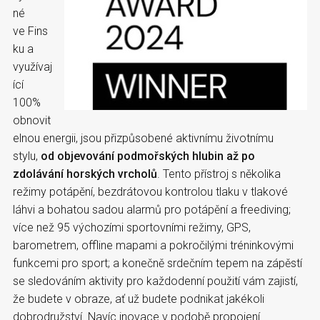
né
ve Fins
ku a
využívaj
ící
100%
obnovit
elnou energii, jsou přizpůsobené aktivnímu životnímu
stylu,
od objevování podmořských hlubin až po
zdolávání horských vrcholů
. Tento přístroj s několika
režimy potápění, bezdrátovou kontrolou tlaku v tlakové
láhvi a bohatou sadou alarmů pro potápění a freediving;
více než 95 výchozími sportovními režimy, GPS,
barometrem, offline mapami a pokročilými tréninkovými
funkcemi pro sport; a konečně srdečním tepem na zápěstí
se sledováním aktivity pro každodenní použití vám zajistí,
že budete v obraze, ať už budete podnikat jakékoli
dobrodružství. Navíc inovace v podobě propojení