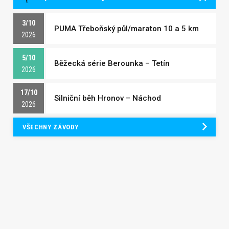
3/10
PUMA Třeboňský půl/maraton 10 a 5 km
2026
5/10
Běžecká série Berounka – Tetín
2026
17/10
Silniční běh Hronov – Náchod
2026
VŠECHNY ZÁVODY