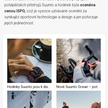
potápěčskch přístrojů Suunto a hodinek byla
oceněna
cenou ISPO,
což je vysoce uznávané ocenění za
vynikající sportovní technologie a design a jen potvrzuje
jejich jedinečnost.
Hodinky Suunto jsou k dispozici ve třech různých verzích, z nichž každá je kompatibilní s širokou škálou řemínků pro potápění, sport i každodenní nošení.
Nové Suunto Ocean – potápěčský počítač a sportovní GPS hodinky v jednom