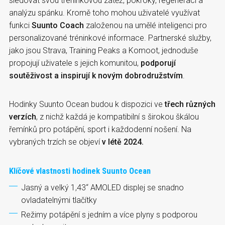
sledovat svou tréninkovou zátěž, pokroky, regeneraci a
analýzu spánku. Kromě toho mohou uživatelé využívat
funkci
Suunto Coach
založenou na umělé inteligenci pro
personalizované tréninkové informace. Partnerské služby,
jako jsou Strava, Training Peaks a Komoot, jednoduše
propojují uživatele s jejich komunitou,
podporují
soutěživost a inspirují k novým dobrodružstvím
.
Hodinky Suunto Ocean budou k dispozici ve
třech různých
verzích
, z nichž každá je kompatibilní s širokou škálou
řemínků pro potápění, sport i každodenní nošení. Na
vybraných trzích se objeví
v létě 2024.
Klíčové vlastnosti hodinek Suunto Ocean
Jasný a velký 1,43“ AMOLED displej se snadno
ovladatelnými tlačítky
Režimy potápění s jedním a více plyny s podporou