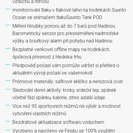
vzduchu a nitroxu
monitorování tlaku v tlakové lahvi na hodinkách Suunto
Ocean se snímačem tlakuSuunto Tank POD
Měření hloubky ponoru až do 7 barů pod hladinou.
Barometrický senzor pro přesnéměření nadmořské
výšky a bouřkový alarm při pohybu nad hladinou.
Bezplatné venkovní offline mapy na hodinkách,
špičková přesnost z hlediska trhu
Předpověď počasí vám pomůže udržet si přehled o
aktuálním vývoji počasí ve vašemokolí
Prémiové materiály: safírové sklíčko a nerezová ocel
Sledování denní aktivity: kroky, srdeční tep, spánek
včetně fází spánku, kalorie, stres adalší údaje
Více než 95 sportovních režimů na výběr a možnost
vytvoření vlastních režimů
Bezdrátové aktualizace softwaru vzduchem
Vyrobeno a navrženo ve Finsku se 100% využitím