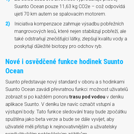
Suunto Ocean pouze 11,63 kg CO2e – což odpovídá
ujetí 70 km autem se spalovacím motorem.
Iniciativa kompenzace zahrnuje výsadbu pobřežních
mangrovových lesů, které nejen stabilizují pobřeží, ale
také odstraňují znečišťující látky, zlepšují kvalitu vody a
poskytují důležité biotopy pro odchov ryb.
Nové i osvědčené funkce hodinek Suunto
Ocean
Suunto představuje nový standard v oboru a s hodinkami
Suunto Ocean zavádí převratnou funkci: možnost uživatelů
zobrazit si po každém ponoru
trasu pod vodou
v deníku
aplikace Suunto. V deníku lze navíc označit vstupní a
výstupní body. Tato funkce sledování trasy bude zpočátku
spuštěna jako beta verze a bude se dále vyvíjet, aby
uživatelé měli přístup k nejinovativnějším a uživatelsky