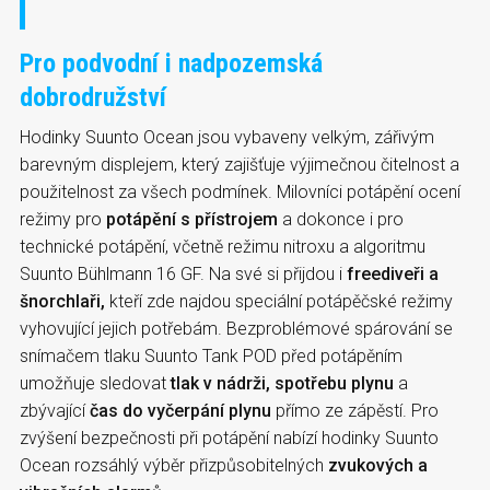
Pro podvodní i nadpozemská
dobrodružství
Hodinky Suunto Ocean jsou vybaveny velkým, zářivým
barevným displejem, který zajišťuje výjimečnou čitelnost a
použitelnost za všech podmínek. Milovníci potápění ocení
režimy pro
potápění s přístrojem
a dokonce i pro
technické potápění, včetně režimu nitroxu a algoritmu
Suunto Bühlmann 16 GF. Na své si přijdou i
freediveři a
šnorchlaři,
kteří zde najdou speciální potápěčské režimy
vyhovující jejich potřebám. Bezproblémové spárování se
snímačem tlaku Suunto Tank POD před potápěním
umožňuje sledovat
tlak v nádrži, spotřebu plynu
a
zbývající
čas do vyčerpání plynu
přímo ze zápěstí. Pro
zvýšení bezpečnosti při potápění nabízí hodinky Suunto
Ocean rozsáhlý výběr přizpůsobitelných
zvukových a