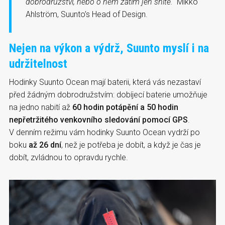
dobrodružství, nebo o něm zatím jen sníte.“
Mikko
Ahlström, Suunto’s Head of Design.
Nejen na výkon a výdrž, Suunto myslí i na
udržitelnost
Hodinky Suunto Ocean mají baterii, která vás nezastaví
před žádným dobrodružstvím: dobíjecí baterie umožňuje
na jedno nabití až
60 hodin potápění a 50 hodin
nepřetržitého venkovního sledování
pomocí GPS
.
V denním režimu vám hodinky Suunto Ocean vydrží po
boku
až 26 dní
, než je potřeba je dobít, a když je čas je
dobít, zvládnou to opravdu rychle.