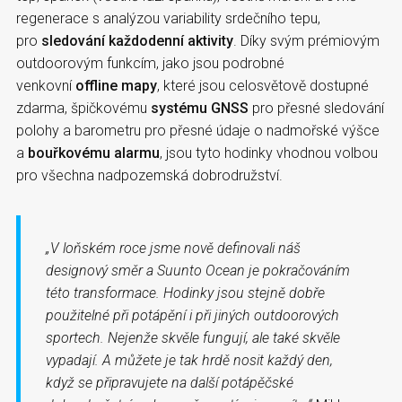
regenerace s analýzou variability srdečního tepu,
pro
sledování každodenní aktivity
. Díky svým prémiovým
outdoorovým funkcím, jako jsou podrobné
venkovní
offline mapy
, které jsou celosvětově dostupné
zdarma, špičkovému
systému GNSS
pro přesné sledování
polohy a barometru pro přesné údaje o nadmořské výšce
a
bouřkovému alarmu
, jsou tyto hodinky vhodnou volbou
pro všechna nadpozemská dobrodružství.
„V loňském roce jsme nově definovali náš
designový směr a Suunto Ocean je pokračováním
této
transformace. Hodinky
jsou stejně dobře
použitelné při potápění i při jiných outdoorových
sportech. Nejenže skvěle fungují, ale také skvěle
vypadají. A můžete je tak hrdě nosit každý den,
když se připravujete na další potápěčské