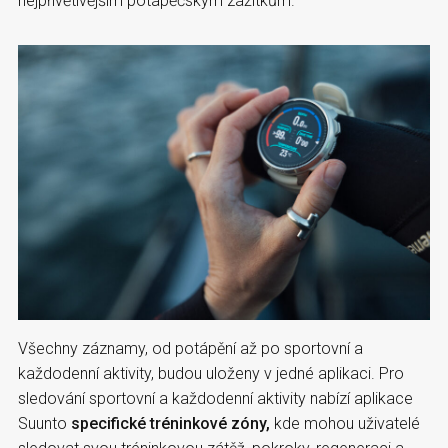
nejpřívětivějším potápěčským zážitkům.
Všechny záznamy, od potápění až po sportovní a
každodenní aktivity, budou uloženy v jedné aplikaci. Pro
sledování sportovní a každodenní aktivity nabízí aplikace
Suunto
specifické tréninkové zóny,
kde mohou uživatelé