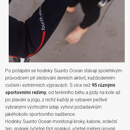
Po potápění se hodinky Suunto Ocean stávají spolehlivým
průvodcem při sledování denních aktivit, každodenním
cvičení i extrémních výpravách. S více než
95 různými
sportovními režimy
, od terénního běhu a jízdy na kole až
po plavání a jógu, z nichž každý je vybaven pečlivě
vybranými výchozími údaji, vyhoví požadavkům
jakéhokoliv sportovního nadšence.
Hodinky Suunto Ocean monitorují kroky, kalorie, srdeční
tep, spánek (včetně fází spánku), včetně měření úrovně