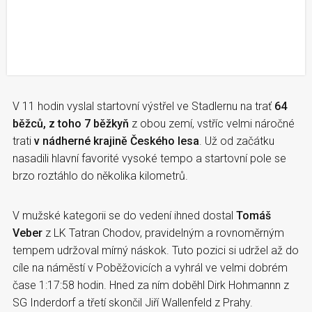
V 11 hodin vyslal startovní výstřel ve Stadlernu na trať
64
běžců, z toho 7 běžkyň
z obou zemí, vstříc velmi náročné
trati
v nádherné krajině Českého lesa
. Už od začátku
nasadili hlavní favorité vysoké tempo a startovní pole se
brzo roztáhlo do několika kilometrů.
V mužské kategorii se do vedení ihned dostal
Tomáš
Veber
z LK Tatran Chodov, pravidelným a rovnoměrným
tempem udržoval mírný náskok. Tuto pozici si udržel až do
cíle na náměstí v Poběžovicích a vyhrál ve velmi dobrém
čase 1:17:58 hodin. Hned za ním doběhl Dirk Hohmannn z
SG Inderdorf a třetí skončil Jiří Wallenfeld z Prahy.