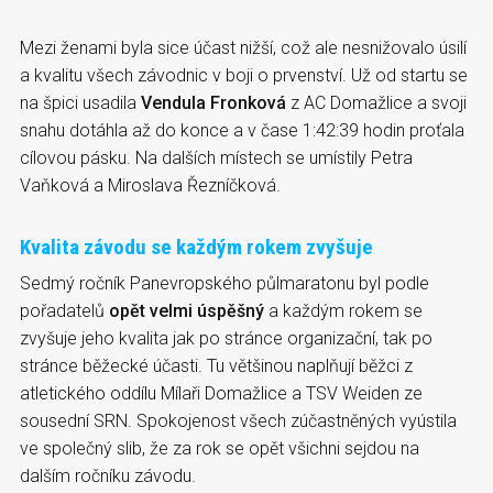
Mezi ženami byla sice účast nižší, což ale nesnižovalo úsilí
a kvalitu všech závodnic v boji o prvenství. Už od startu se
na špici usadila
Vendula Fronková
z AC Domažlice a svoji
snahu dotáhla až do konce a v čase 1:42:39 hodin proťala
cílovou pásku. Na dalších místech se umístily Petra
Vaňková a Miroslava Řezníčková.
Kvalita závodu se každým rokem zvyšuje
Sedmý ročník Panevropského půlmaratonu byl podle
pořadatelů
opět velmi úspěšný
a každým rokem se
zvyšuje jeho kvalita jak po stránce organizační, tak po
stránce běžecké účasti. Tu většinou naplňují běžci z
atletického oddílu Mílaři Domažlice a TSV Weiden ze
sousední SRN. Spokojenost všech zúčastněných vyústila
ve společný slib, že za rok se opět všichni sejdou na
dalším ročníku závodu.