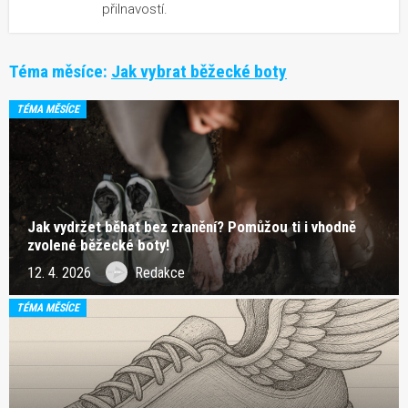
přilnavostí.
Téma měsíce:
Jak vybrat běžecké boty
TÉMA MĚSÍCE
Jak vydržet běhat bez zranění? Pomůžou ti i vhodně
zvolené běžecké boty!
12. 4. 2026
Redakce
TÉMA MĚSÍCE