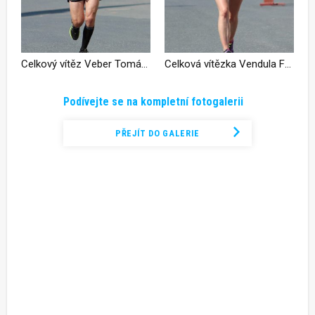
Celkový vítěz Veber Tomáš v cíli (foto: Tereza Mašková)
Celková vítězka Vendula Fronková v cíli
Podívejte se na kompletní fotogalerii
PŘEJÍT DO GALERIE