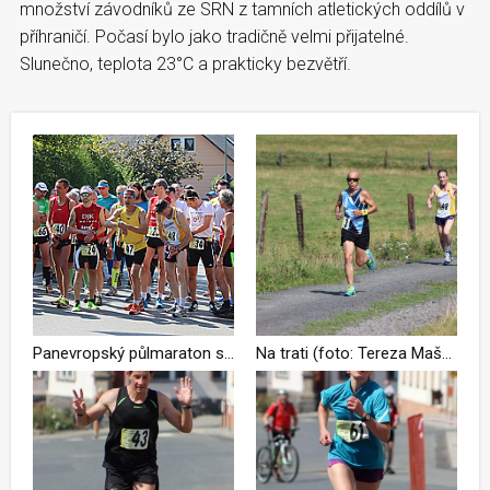
množství závodníků ze SRN z tamních atletických oddílů v
příhraničí. Počasí bylo jako tradičně velmi přijatelné.
Slunečno, teplota 23°C a prakticky bezvětří.
Panevropský půlmaraton se stal kořistí Tomáše Vebera a Venduly Fronkové + FOTOGALERIE VŠECH ZÁVODNÍKŮ ZDARMA
Na trati (foto: Tereza Mašková)