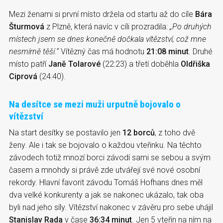
Mezi ženami si první místo držela od startu až do cíle
Bára
Šturmová
z Plzně, která navíc v cíli prozradila:
„Po druhých
místech jsem se dnes konečně dočkala vítězství, což mne
nesmírně těší.“
Vítězný čas má hodnotu
21:08 minut
. Druhé
místo patří
Janě Tolarové
(22:23) a třetí doběhla
Oldřiška
Ciprová
(24:40).
Na desítce se mezi muži urputně bojovalo o
vítězství
Na start desítky se postavilo jen
12 borců
, z toho dvě
ženy. Ale i tak se bojovalo o každou vteřinku. Na těchto
závodech totiž mnozí borci závodí sami se sebou a svým
časem a mnohdy si právě zde utvářejí své nové osobní
rekordy. Hlavní favorit závodu Tomáš Hofhans dnes měl
dva velké konkurenty a jak se nakonec ukázalo, tak oba
byli nad jeho síly. Vítězství nakonec v závěru pro sebe uhájil
Stanislav Rada
v čase
36:34 minut
. Jen 5 vteřin na ním na