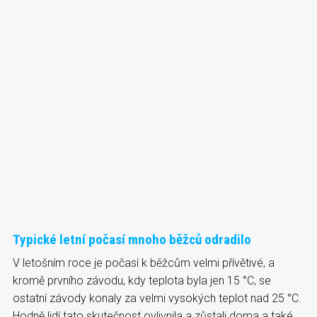
Typické letní počasí mnoho běžců odradilo
V letošním roce je počasí k běžcům velmi přívětivé, a
kromě prvního závodu, kdy teplota byla jen 15 °C, se
ostatní závody konaly za velmi vysokých teplot nad 25 °C.
Hodně lidí tato skutečnost ovlivnila a zůstali doma a také