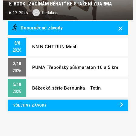
E-BOOK „ZAČÍNÁM BĚHAT“ KE STAŽENÍ ZDARMA
6. 12. 2025
Redakce
Doporučené závody
8/8
NN NIGHT RUN Most
2026
3/10
PUMA Třeboňský půl/maraton 10 a 5 km
2026
5/10
Běžecká série Berounka – Tetín
2026
VŠECHNY ZÁVODY