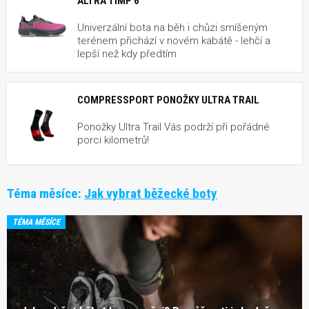
ALTRA TIMP 6
Univerzální bota na běh i chůzi smíšeným
terénem přichází v novém kabátě - lehčí a
lepší než kdy předtím
COMPRESSPORT PONOŽKY ULTRA TRAIL
Ponožky Ultra Trail Vás podrží při pořádné
porci kilometrů!
Téma měsíce:
Jak vybrat běžecké boty
TÉMA MĚSÍCE