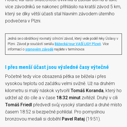
více závodníků se nakonec přihlásilo na kratší závod 5 km,
který se díky větší účasti stal hlavním závodem úterního
podvečera v Plzni.
Jedná se o obrátkový rovinatý silniční závod, který vede podél řeky Úslavy v
Plzni. Závod je součástí seriálu
Běžecká tour VAŠÍ LIGY Plzeň
. Více
informací o
srpnovém závodě
najdete v termínovce.
I přes menší účast jsou výsledné časy výtečné
Početně tedy více obsazená pětka se běžela i přes
vysokou teplotu od začátku velmi svižně. Už na druhém
kilometru si malý náskok vytvořil
Tomáš Koranda
, který ho
udržel až do cíle a v čase
18:32 minut
zvítězil. Druhý v cíli
Tomáš Friedl
předvedl svůj vysoký standard a druhé místo
časem 18:52 si bezpečně pohlídal. Pro pomyslnou
bronzovou medaili si doběhl
Pavel Rataj
(19:51).