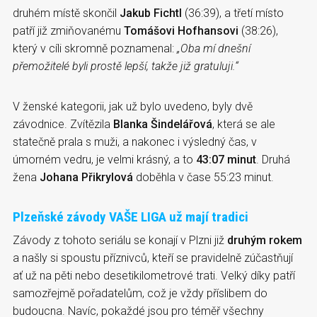
druhém místě skončil
Jakub Fichtl
(36:39), a třetí místo
patří již zmiňovanému
Tomášovi Hofhansovi
(38:26),
který v cíli skromně poznamenal:
„Oba mí dnešní
přemožitelé byli prostě lepší, takže již gratuluji.“
V ženské kategorii, jak už bylo uvedeno, byly dvě
závodnice. Zvítězila
Blanka Šindelářová
, která se ale
statečně prala s muži, a nakonec i výsledný čas, v
úmorném vedru, je velmi krásný, a to
43:07 minut
. Druhá
žena
Johana Přikrylová
doběhla v čase 55:23 minut.
Plzeňské závody VAŠE LIGA už mají tradici
Závody z tohoto seriálu se konají v Plzni již
druhým rokem
a našly si spoustu příznivců, kteří se pravidelně zúčastňují
ať už na pěti nebo desetikilometrové trati. Velký díky patří
samozřejmě pořadatelům, což je vždy příslibem do
budoucna. Navíc, pokaždé jsou pro téměř všechny