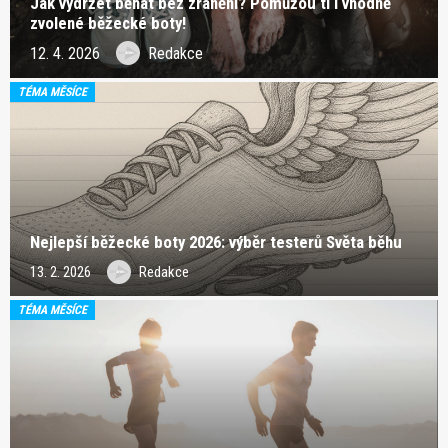
Jak vydržet běhat bez zranění? Pomůžou ti i vhodně
zvolené běžecké boty!
12. 4. 2026
Redakce
TÉMA MĚSÍCE
Nejlepší běžecké boty 2026: výběr testerů Světa běhu
13. 2. 2026
Redakce
TÉMA MĚSÍCE