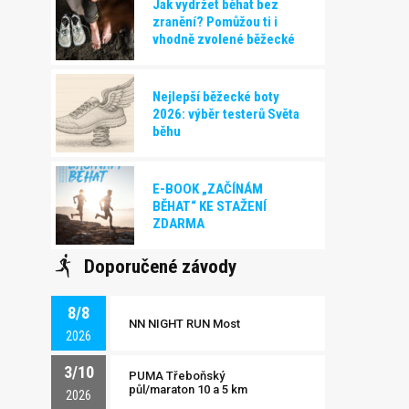
Jak vydržet běhat bez
zranění? Pomůžou ti i
vhodně zvolené běžecké
boty!
Nejlepší běžecké boty
2026: výběr testerů Světa
běhu
E-BOOK „ZAČÍNÁM
BĚHAT“ KE STAŽENÍ
ZDARMA
Doporučené závody
8/8
NN NIGHT RUN Most
2026
3/10
PUMA Třeboňský
půl/maraton 10 a 5 km
2026