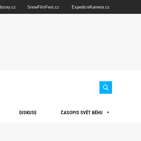
Obzory.cz
SnowFilmFest.cz
ExpedicniKamera.cz
DISKUSE
ČASOPIS SVĚT BĚHU