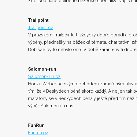
Zde jsou naše oblíbené běžecké speciálky. Napiš nám
Trailpoint
Trailpoint.cz
V pražském Trailpointu ti vždycky dobře poradí a prob
výběhy, přednášky na běžecká témata, charitativní záv
Dobišáe by to nebylo ono. V době karantény ti dobře
Salomon-run
Salomon-run.cz
Honza Weber se svým obchodem zaměřeným hlavně n
tím, že v Beskydech běhá skoro každý. A ne jen tak po 
maratony se v Beskydech běhaly ještě před tím než 
výběr Salomonu u nás.
FunRun
F
unrun.cz