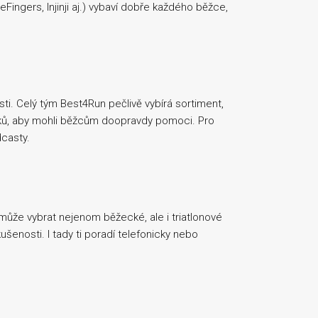
eFingers, Injinji aj.) vybaví dobře každého běžce,
sti. Celý tým Best4Run pečlivě vybírá sortiment,
tků, aby mohli běžcům doopravdy pomoci. Pro
dcasty.
ůže vybrat nejenom běžecké, ale i triatlonové
ušenosti. I tady ti poradí telefonicky nebo