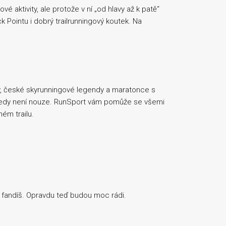
é aktivity, ale protože v ní „od hlavy až k patě“
ck Pointu i dobrý trailrunningový koutek. Na
, české skyrunningové legendy a maratonce s
tedy není nouze. RunSport vám pomůže se všemi
ném trailu.
im fandíš. Opravdu teď budou moc rádi.