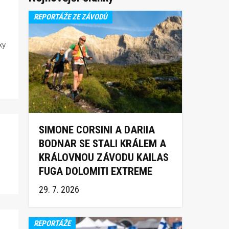
REPORTÁŽE ZE ZÁVODŮ
ky
SIMONE CORSINI A DARIIA
BODNAR SE STALI KRÁLEM A
KRÁLOVNOU ZÁVODU KAILAS
FUGA DOLOMITI EXTREME
TRAIL 2026
29. 7. 2026
REPORTÁŽE