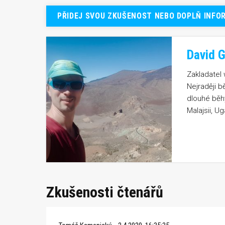
PŘIDEJ SVOU ZKUŠENOST NEBO DOPLŇ INFO
David G
Zakladatel
Nejraději b
dlouhé běhy
Malajsii, U
Zkušenosti čtenářů