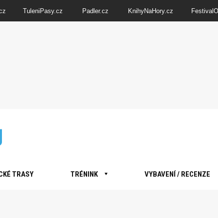
cz
TuleniPasy.cz
Padler.cz
KnihyNaHory.cz
Festival
CKÉ TRASY
TRÉNINK
VYBAVENÍ / RECENZE