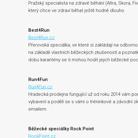
Pražský specialista na zdravé běhání (Altra, Skora, Fiv
který chce ve zdraví běhat ještě hodně dlouho.
Best4Run
Best4Run.cz
Přerovská speciálka, ve které si zakládají na odborno
na základě vlastních běžeckých zkušeností a pozna
dobu karantény se ti mohou hodit jejich běžecké po
Run4Fun
Run4Fun.cz
Hradecká prodejna fungující už od roku 2014 vám pom
vybavení a podělí se s vámi o tréninkové a závodní zk
emailem.
Běžecké speciálky Rock Point
RockPoint.cz