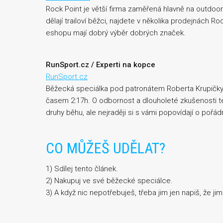
Rock Point je větší firma zaměřená hlavně na outdoorov
dělají trailoví běžci, najdete v několika prodejnách Ro
eshopu mají dobrý výběr dobrých značek.
RunSport.cz
/ Experti na kopce
RunSport.cz
Běžecká speciálka pod patronátem Roberta Krupičky
časem 2:17h. O odbornost a dlouholeté zkušenosti 
druhy běhu, ale nejraději si s vámi popovídají o pořád
CO MŮŽEŠ UDĚLAT?
1) Sdílej tento článek.
2) Nakupuj ve své běžecké speciálce.
3) A když nic nepotřebuješ, třeba jim jen napiš, že j