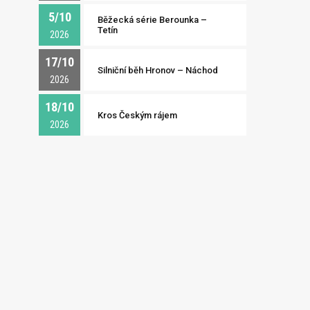
5/10
Běžecká série Berounka –
Tetín
2026
17/10
Silniční běh Hronov – Náchod
2026
18/10
Kros Českým rájem
2026