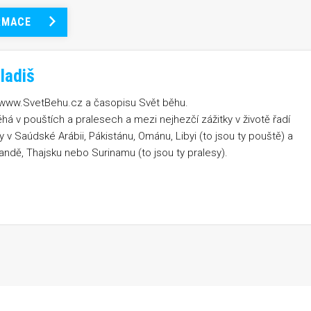
RMACE
ladiš
 www.SvetBehu.cz a časopisu Svět běhu.
ěhá v pouštích a pralesech a mezi nejhezčí zážitky v životě řadí
 v Saúdské Arábii, Pákistánu, Ománu, Libyi (to jsou ty pouště) a
gandě, Thajsku nebo Surinamu (to jsou ty pralesy).