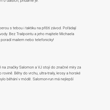
 o dalších, přidáme je.
erou s tebou i taktiku na příští závod. Pořádají
ody. Bez Trailpointu a jeho majitele Michaela
 poradí mailem nebo telefonicky!
a značky Salomon a VJ stojí do značné míry za
rovině. Běhy do vrchu, ultra-traily, krosy a horské
bylo běhání v módě. Salomon-run má nejlepší