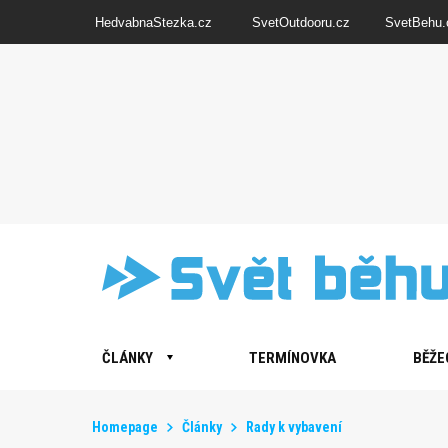
HedvabnaStezka.cz
SvetOutdooru.cz
SvetBehu.
ČLÁNKY
TERMÍNOVKA
BĚŽE
Homepage
Články
Rady k vybavení