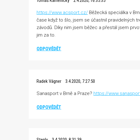
Tomáš Kamenický
2.4.2020, 16:35:35
https://www.acsport.cz/
Běžecká speciálka v Brně 
čase když to šlo, jsem se účastnil pravidelných 
závodů. Díky nim jsem běžec a přestál jsem prvotn
jim za to.
ODPOVĚDĚT
Radek Vágner
3.4.2020, 7:27:50
Sanasport v Brně a Praze?
https://www.sanaspor
ODPOVĚDĚT
Stenly
3.4.2020, 8:31:39