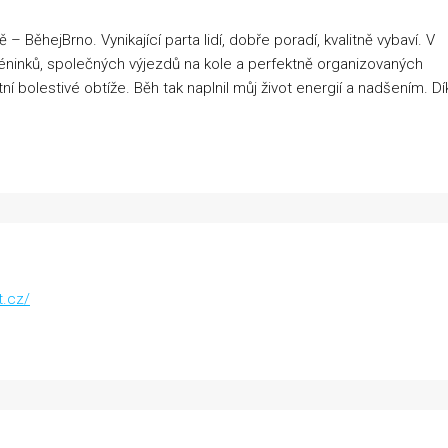
– BěhejBrno. Vynikající parta lidí, dobře poradí, kvalitně vybaví. V
tréninků, společných výjezdů na kole a perfektně organizovaných
í bolestivé obtíže. Běh tak naplnil můj život energií a nadšením. Dí
t.cz/