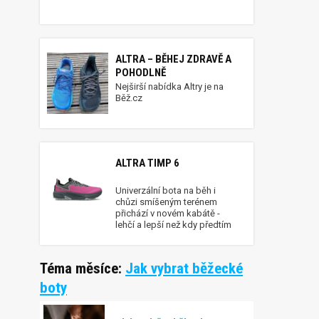
ALTRA – BĚHEJ ZDRAVĚ A
POHODLNĚ
Nejširší nabídka Altry je na
Běž.cz
ALTRA TIMP 6
Univerzální bota na běh i
chůzi smíšeným terénem
přichází v novém kabátě -
lehčí a lepší než kdy předtím
Téma měsíce:
Jak vybrat běžecké
boty