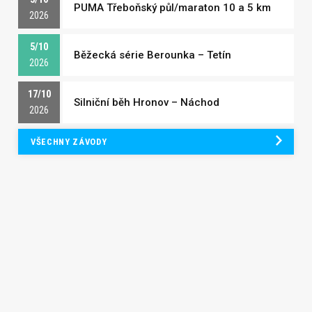
PUMA Třeboňský půl/maraton 10 a 5 km
2026
5/10
Běžecká série Berounka – Tetín
2026
17/10
Silniční běh Hronov – Náchod
2026
VŠECHNY ZÁVODY