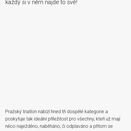
každý si v něm najde to své!
Pražský triatlon nabízí hned tři dospělé kategorie a
poskytuje tak ideální příležitost pro všechny, kteří už mají
něco naježděno, naběháno, či odplaváno a přitom se