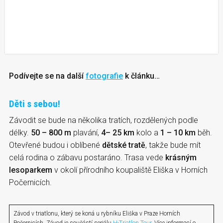
Podívejte se na další
fotografie
k článku…
Děti s sebou!
Závodit se bude na několika tratích, rozdělených podle
délky.
50 – 800 m
plavání,
4– 25 km
kolo a
1 – 10 km
běh.
Otevřené budou i oblíbené
dětské tratě
, takže bude mít
celá rodina o zábavu postaráno. Trasa vede
krásným
lesoparkem
v okolí přírodního koupaliště Eliška v Horních
Počernicích.
Závod v triatlonu, který se koná u rybníku Eliška v Praze Horních
Počernicích. Závod je součástí seriálu
H-Triatlon Tour
. Více informací o