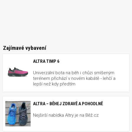
Zajímavé vybavení
ALTRA TIMP 6
Univerzální bota na běh i chůzi smíšeným
terénem přichází v novém kabátě - lehčí a
lepší než kdy předtím
ALTRA – BĚHEJ ZDRAVĚ A POHODLNĚ
Nejširší nabídka Altry je na Běž.cz