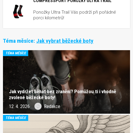
COMPRESSPORT PONOŽKY ULTRA TRAIL
Ponožky Ultra Trail Vás podrží při pořádné
porci kilometrů!
Téma měsíce:
Jak vybrat běžecké boty
TÉMA MĚSÍCE
Jak vydržet běhat bez zranění? Pomůžou ti i vhodně
zvolené běžecké boty!
12. 4. 2026
Redakce
TÉMA MĚSÍCE