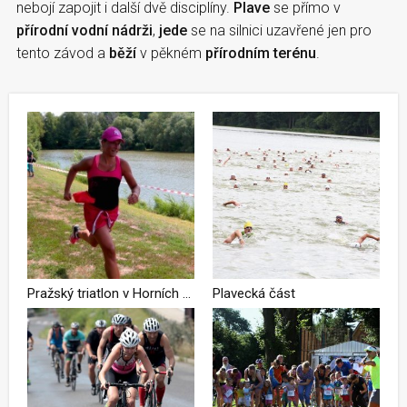
nebojí zapojit i další dvě disciplíny.
Plave
se přímo v
přírodní vodní nádrži
,
jede
se na silnici uzavřené jen pro
tento závod a
běží
v pěkném
přírodním terénu
.
Pražský triatlon v Horních Počernicích nabídne program pro začátečníky, děti i zkušené triatlety!
Plavecká část