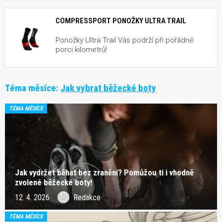
COMPRESSPORT PONOŽKY ULTRA TRAIL
Ponožky Ultra Trail Vás podrží při pořádné
porci kilometrů!
Téma měsíce:
Jak vybrat běžecké boty
TÉMA MĚSÍCE
Jak vydržet běhat bez zranění? Pomůžou ti i vhodně
zvolené běžecké boty!
12. 4. 2026
Redakce
TÉMA MĚSÍCE