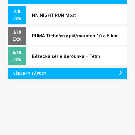
8/8
NN NIGHT RUN Most
2026
3/10
PUMA Třeboňský půl/maraton 10 a 5 km
2026
5/10
Běžecká série Berounka – Tetín
2026
VŠECHNY ZÁVODY