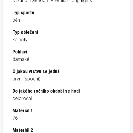
Mizuno BG8000 II Premium long tights
Typ sportu
běh
Typ oblečení
kalhoty
Pohlaví
dámské
O jakou vrstvu se jedná
první (spodní)
Do jakého ročního období se hodí
celoroční
Materiál 1
76
Materiál 2