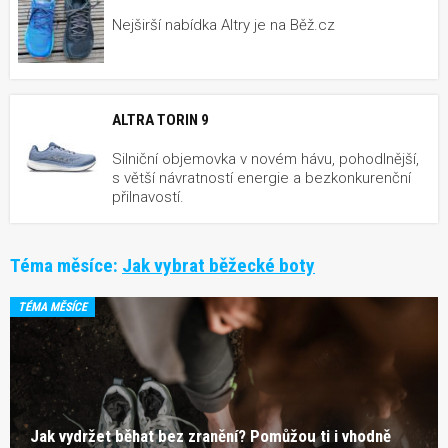
Nejširší nabídka Altry je na Běž.cz
ALTRA TORIN 9
Silniční objemovka v novém hávu, pohodlnější,
s větší návratností energie a bezkonkurenční
přilnavostí.
Téma měsíce:
Jak vybrat běžecké boty
TÉMA MĚSÍCE
Jak vydržet běhat bez zranění? Pomůžou ti i vhodně