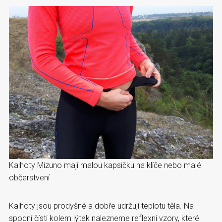
Kalhoty Mizuno mají malou kapsičku na klíče nebo malé
občerstvení
Kalhoty jsou prodyšné a dobře udržují teplotu těla. Na
spodní čísti kolem lýtek nalezneme reflexní vzory, které