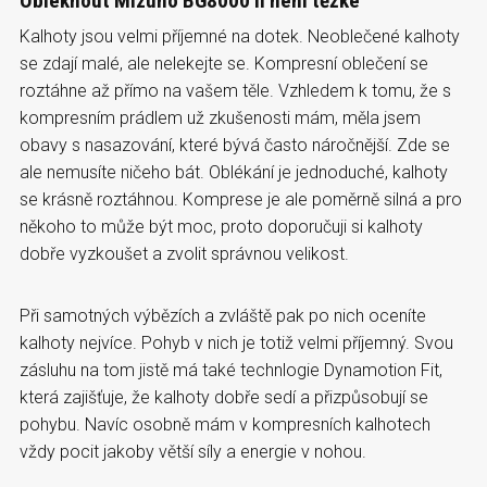
Obléknout Mizuno BG8000 II není těžké
Kalhoty jsou velmi příjemné na dotek. Neoblečené kalhoty
se zdají malé, ale nelekejte se. Kompresní oblečení se
roztáhne až přímo na vašem těle. Vzhledem k tomu, že s
kompresním prádlem už zkušenosti mám, měla jsem
obavy s nasazování, které bývá často náročnější. Zde se
ale nemusíte ničeho bát. Oblékání je jednoduché, kalhoty
se krásně roztáhnou. Komprese je ale poměrně silná a pro
někoho to může být moc, proto doporučuji si kalhoty
dobře vyzkoušet a zvolit správnou velikost.
Při samotných výbězích a zvláště pak po nich oceníte
kalhoty nejvíce. Pohyb v nich je totiž velmi příjemný. Svou
zásluhu na tom jistě má také technlogie Dynamotion Fit,
která zajišťuje, že kalhoty dobře sedí a přizpůsobují se
pohybu. Navíc osobně mám v kompresních kalhotech
vždy pocit jakoby větší síly a energie v nohou.