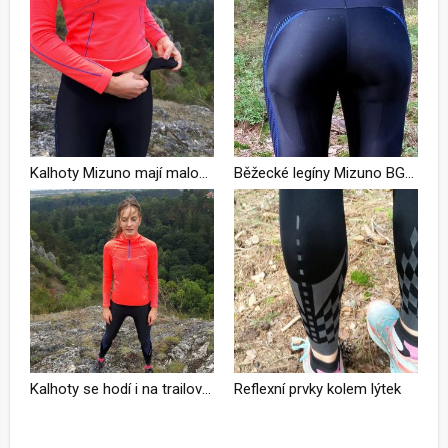
Kalhoty Mizuno mají malou kapsičku na klíče nebo malé občerstvení
Běžecké legíny Mizuno BG8000 II Premium long tights
Kalhoty se hodí i na trailové výběhy
Reflexní prvky kolem lýtek
Podívejte se na kompletní fotogalerii