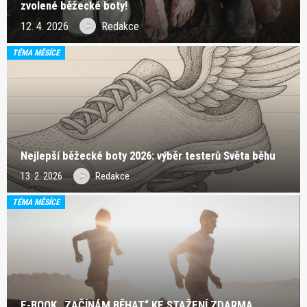
zvolené běžecké boty!
12. 4. 2026
Redakce
TÉMA MĚSÍCE
Nejlepší běžecké boty 2026: výběr testerů Světa běhu
13. 2. 2026
Redakce
TÉMA MĚSÍCE
E-BOOK „ZAČÍNÁM BĚHAT“ KE STAŽENÍ ZDARMA