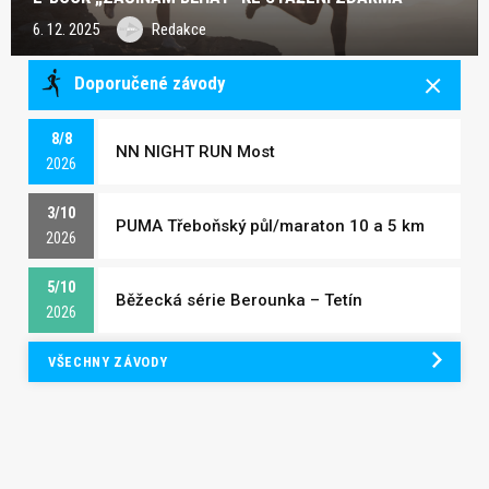
6. 12. 2025
Redakce
Doporučené závody
8/8
NN NIGHT RUN Most
2026
3/10
PUMA Třeboňský půl/maraton 10 a 5 km
2026
5/10
Běžecká série Berounka – Tetín
2026
VŠECHNY ZÁVODY