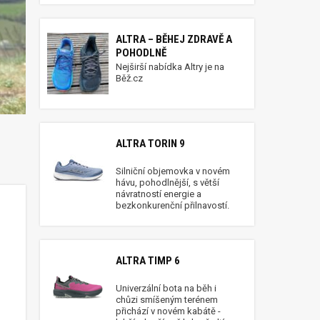
ALTRA – BĚHEJ ZDRAVĚ A
POHODLNĚ
Nejširší nabídka Altry je na
Běž.cz
ALTRA TORIN 9
Silniční objemovka v novém
hávu, pohodlnější, s větší
návratností energie a
bezkonkurenční přilnavostí.
ALTRA TIMP 6
Univerzální bota na běh i
chůzi smíšeným terénem
přichází v novém kabátě -