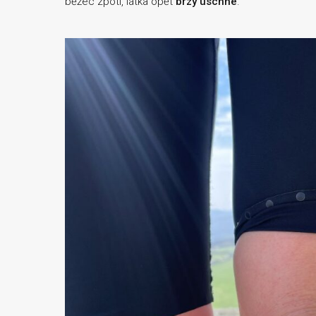
běžec zpotí, látka opět
brzy uschne
.