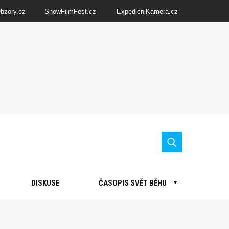
Obzory.cz
SnowFilmFest.cz
ExpedicniKamera.cz
DISKUSE
ČASOPIS SVĚT BĚHU