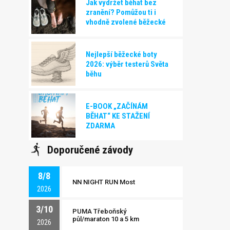
Jak vydržet běhat bez
zranění? Pomůžou ti i
vhodně zvolené běžecké
boty!
Nejlepší běžecké boty
2026: výběr testerů Světa
běhu
E-BOOK „ZAČÍNÁM
BĚHAT“ KE STAŽENÍ
ZDARMA
Doporučené závody
8/8
NN NIGHT RUN Most
2026
3/10
PUMA Třeboňský
půl/maraton 10 a 5 km
2026