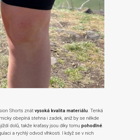
sion Shorts znát
vysoká kvalita materiálu
. Tenká
micky obepíná stehna i zadek, aniž by se někde
sjíždí dolů, takže kraťasy jsou díky tomu
pohodlné
.
gulaci a rychlý odvod vlhkosti. I když se v nich