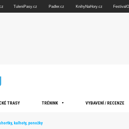
cz
TuleniPasy.cz
Padler.cz
KnihyNaHory.cz
Festival
CKÉ TRASY
TRÉNINK
VYBAVENÍ / RECENZE
hortky, kalhoty, ponožky