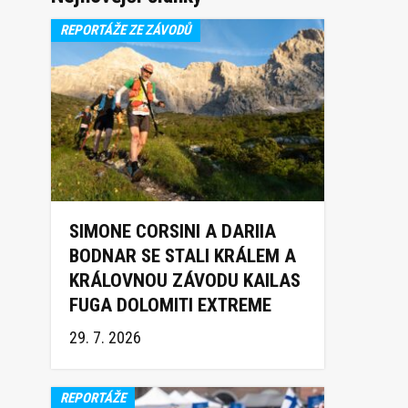
REPORTÁŽE ZE ZÁVODŮ
SIMONE CORSINI A DARIIA
BODNAR SE STALI KRÁLEM A
KRÁLOVNOU ZÁVODU KAILAS
FUGA DOLOMITI EXTREME
TRAIL 2026
29. 7. 2026
REPORTÁŽE