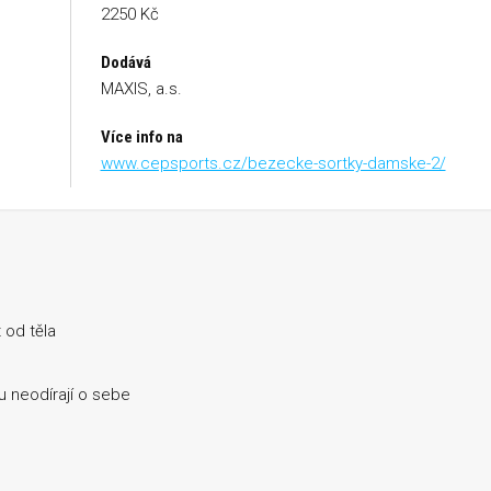
2250 Kč
Dodává
MAXIS, a.s.
Více info na
www.cepsports.cz/bezecke-sortky-damske-2/
 od těla
u neodírají o sebe