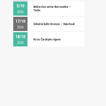
5/10
Běžecká série Berounka –
Tetín
2026
17/10
Silniční běh Hronov – Náchod
2026
18/10
Kros Českým rájem
2026