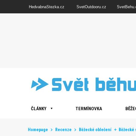
HedvabnaStezka.cz
SvetOutdooru.cz
SvetBehu.
ČLÁNKY
TERMÍNOVKA
BĚŽE
Homepage
Recenze
Běžecké oblečení
Běžecké s