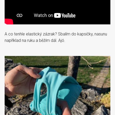
A co tenhle elastický zázrak? Sbalím do kapsičky, nasunu
například na ruku a běžím dál. Ajó.