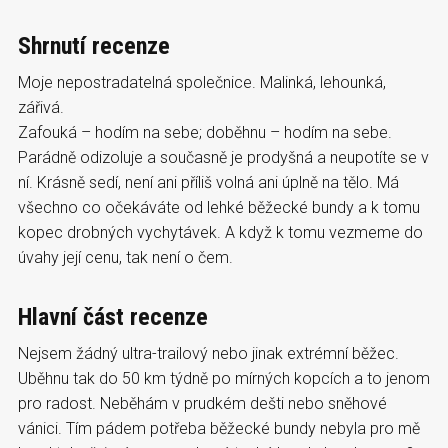
Shrnutí recenze
Moje nepostradatelná společnice. Malinká, lehounká,
zářivá.
Zafouká – hodím na sebe; doběhnu – hodím na sebe.
Parádně odizoluje a současně je prodyšná a neupotíte se v
ní. Krásně sedí, není ani příliš volná ani úplně na tělo. Má
všechno co očekáváte od lehké běžecké bundy a k tomu
kopec drobných vychytávek. A když k tomu vezmeme do
úvahy její cenu, tak není o čem.
Hlavní část recenze
Nejsem žádný ultra-trailový nebo jinak extrémní běžec.
Uběhnu tak do 50 km týdně po mírných kopcích a to jenom
pro radost. Neběhám v prudkém dešti nebo sněhové
vánici. Tím pádem potřeba běžecké bundy nebyla pro mě