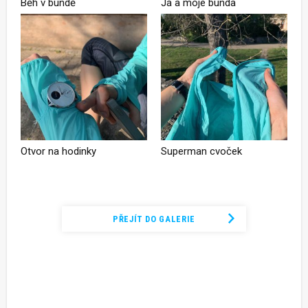
Běh v bundě
Já a moje bunda
Otvor na hodinky
Superman cvoček
Podívejte se na kompletní fotogalerii
PŘEJÍT DO GALERIE