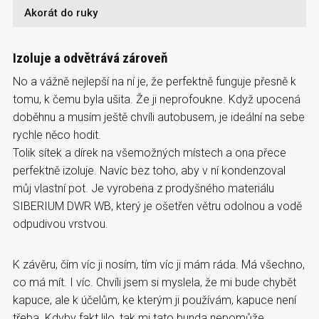
Akorát do ruky
Izoluje a odvětrává zároveň
No a vážně nejlepší na ní je, že perfektně funguje přesně k
tomu, k čemu byla ušita. Že ji neprofoukne. Když upocená
doběhnu a musím ještě chvíli autobusem, je ideální na sebe
rychle něco hodit.
Tolik sítek a dírek na všemožných místech a ona přece
perfektně izoluje. Navíc bez toho, aby v ní kondenzoval
můj vlastní pot. Je vyrobena z prodyšného materiálu
SIBERIUM DWR WB, který je ošetřen větru odolnou a vodě
odpudivou vrstvou.
K závěru, čím víc ji nosím, tím víc ji mám ráda. Má všechno,
co má mít. I víc. Chvíli jsem si myslela, že mi bude chybět
kapuce, ale k účelům, ke kterým ji používám, kapuce není
třeba. Kdyby fakt lilo, tak mi tato bunda nepomůže.