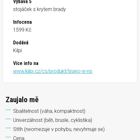
Výbava 5
stojáček s krytem brady
Infocena
1599 Kč
Dodává
Kilpi
Více info na
www.kilpi.cz/cs/produkt/tirano-w-ns
Zaujalo mě
Sbalitelnost (váha, kompaktnost)
Univerzálnost (běh, brusle, cyklistika)
Střih (neomezuje v pohybu, nevyhrnuje se)
Cena