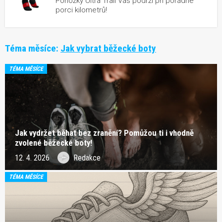
Ponožky Ultra Trail Vás podrží při pořádné
porci kilometrů!
Téma měsíce:
Jak vybrat běžecké boty
TÉMA MĚSÍCE
Jak vydržet běhat bez zranění? Pomůžou ti i vhodně
zvolené běžecké boty!
12. 4. 2026
Redakce
TÉMA MĚSÍCE