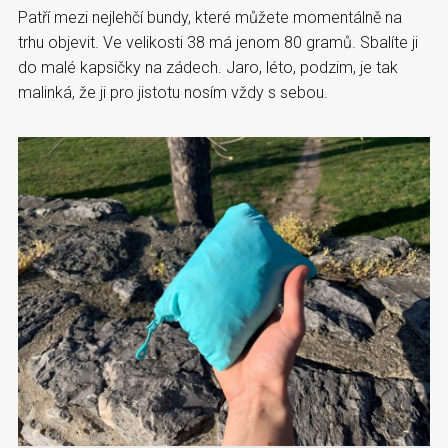
Patří mezi nejlehčí bundy, které můžete momentálně na
trhu objevit. Ve velikosti 38 má jenom 80 gramů. Sbalíte ji
do malé kapsičky na zádech. Jaro, léto, podzim, je tak
malinká, že ji pro jistotu nosím vždy s sebou.