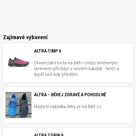
Zajímavé vybavení
ALTRA TIMP 6
Univerzální bota na běh i chůzi smíšeným
terénem přichází v novém kabátě - lehčí a
lepší než kdy předtím
ALTRA – BĚHEJ ZDRAVĚ A POHODLNĚ
Nejširší nabídka Altry je na Běž.cz
ALTRA TORIN 9