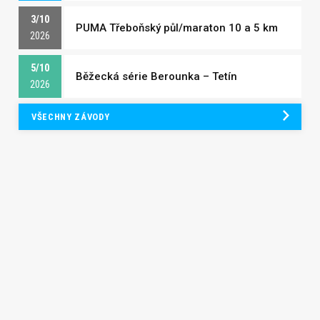
3/10
PUMA Třeboňský půl/maraton 10 a 5 km
2026
5/10
Běžecká série Berounka – Tetín
2026
VŠECHNY ZÁVODY