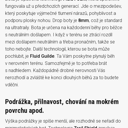
fungovala už u předchozích generací. Jde o mezipodešev,
který poskytuje výjimečné tlumení nárazů, pohyblivost a
podporu plosky nohou. Drop boty je
8mm
, což je standard
na ultratraily. Bota je určena na každodenní běhy pro běžce
s neutrálním došlapem. I když v terénu se ztrácí rozdíl
mezi došlapem neutrálním a třeba pronačním, takže se
toho nebojte. Další technologií, kterou se bota může
pochlubit, je
Fluid Guilde
. Ta Vám poskytne plynulý běh
v nerovném terénu. Samozřejmě je to potřeba brát
s nadhledem. Každopádně drobné nerovnosti Vás
nerozhodí a zvláště ke konci dlouhých běhů za to budete
vděčni.
Podrážka, přilnavost, chování na mokrém
povrchu apod.
Výška podrážky je spíše menší, ale rozhodně se neřadí do