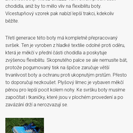
chodidla, aniž by to mělo vliv na flexibilitu boty.
Vícestupňový vzorek pak nabízí lepší trakci, kdekoliv
běžíte.
Třetí generace této boty má kompletně přepracovaný
svršek. Ten je vyroben z hladké textilie odolné proti oděru,
která je měkčí v přední části chodidla a poskytuje
zvýšenou flexibilitu. Skopnutého palce se ale nemusíte bát,
protože pogumovaný tisk na špičce zaručuje větší
trvanlivost boty a ochranu proti ukopnutým prstům. Přesto
to doporučuji nezkoušet. Plyšový límec je vybaven měkčí
pěnou pro lepší pocit kolem nohy. Ke svršku boty musíme
započítat i tkaničky, které jsou v plochém provedení a po
zavázání drží a nerozvazují se.