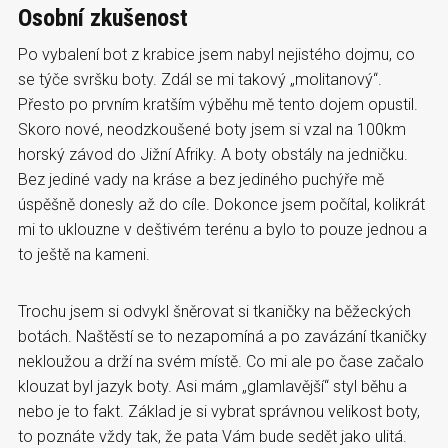
Osobní zkušenost
Po vybalení bot z krabice jsem nabyl nejistého dojmu, co
se týče svršku boty. Zdál se mi takový „molitanový“.
Přesto po prvním kratším výběhu mě tento dojem opustil.
Skoro nové, neodzkoušené boty jsem si vzal na 100km
horský závod do Jižní Afriky. A boty obstály na jedničku.
Bez jediné vady na kráse a bez jediného puchýře mě
úspěšně donesly až do cíle. Dokonce jsem počítal, kolikrát
mi to uklouzne v deštivém terénu a bylo to pouze jednou a
to ještě na kameni.
Trochu jsem si odvykl šněrovat si tkaničky na běžeckých
botách. Naštěstí se to nezapomíná a po zavázání tkaničky
nekloužou a drží na svém místě. Co mi ale po čase začalo
klouzat byl jazyk boty. Asi mám „glamlavější“ styl běhu a
nebo je to fakt. Základ je si vybrat správnou velikost boty,
to poznáte vždy tak, že pata Vám bude sedět jako ulitá.