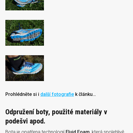
Prohlédněte si i
další fotografie
k článku…
Odpružení boty, použité materiály v
podešvi apod.
Bota je opatřena technologií
Fluid Foam
, která spolehlivě