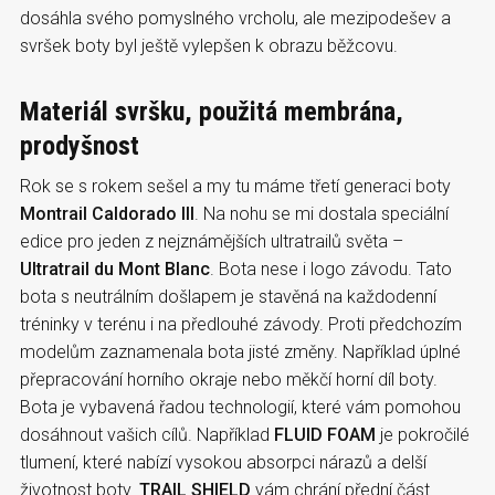
dosáhla svého pomyslného vrcholu, ale mezipodešev a
svršek boty byl ještě vylepšen k obrazu běžcovu.
Materiál svršku, použitá membrána,
prodyšnost
Rok se s rokem sešel a my tu máme třetí generaci boty
Montrail Caldorado III
. Na nohu se mi dostala speciální
edice pro jeden z nejznámějších ultratrailů světa –
Ultratrail du Mont Blanc
. Bota nese i logo závodu. Tato
bota s neutrálním došlapem je stavěná na každodenní
tréninky v terénu i na předlouhé závody. Proti předchozím
modelům zaznamenala bota jisté změny. Například úplné
přepracování horního okraje nebo měkčí horní díl boty.
Bota je vybavená řadou technologií, které vám pomohou
dosáhnout vašich cílů. Například
FLUID FOAM
je pokročilé
tlumení, které nabízí vysokou absorpci nárazů a delší
životnost boty.
TRAIL SHIELD
vám chrání přední část