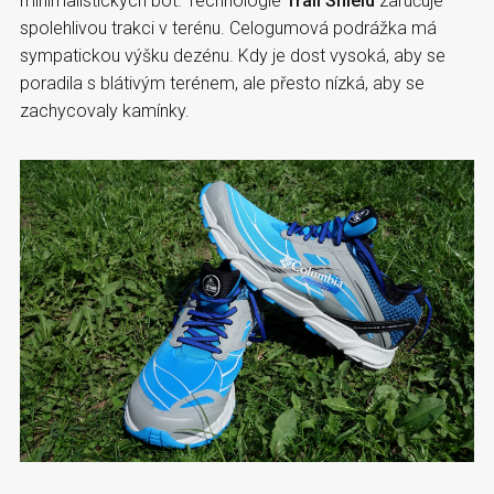
minimalistických bot. Technologie
Trail Shield
zaručuje
spolehlivou trakci v terénu. Celogumová podrážka má
sympatickou výšku dezénu. Kdy je dost vysoká, aby se
poradila s blátivým terénem, ale přesto nízká, aby se
zachycovaly kamínky.