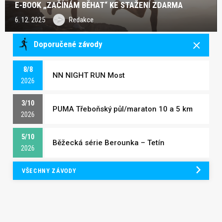
E-BOOK „ZAČÍNÁM BĚHAT“ KE STAŽENÍ ZDARMA
6. 12. 2025
Redakce
Doporučené závody
8/8
NN NIGHT RUN Most
2026
3/10
PUMA Třeboňský půl/maraton 10 a 5 km
2026
5/10
Běžecká série Berounka – Tetín
2026
VŠECHNY ZÁVODY