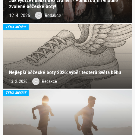
Jak vydržet běhat bez zranění? Pomůžou ti i vhodně
zvolené běžecké boty!
12. 4. 2026
Redakce
TÉMA MĚSÍCE
Nejlepší běžecké boty 2026: výběr testerů Světa běhu
13. 2. 2026
Redakce
TÉMA MĚSÍCE