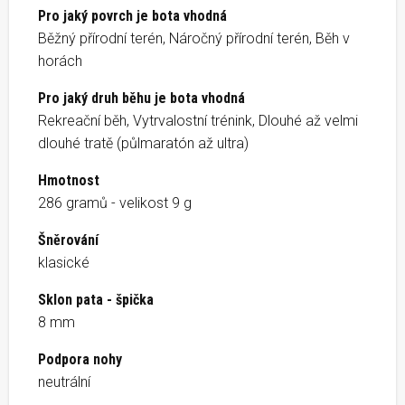
Pro jaký povrch je bota vhodná
Běžný přírodní terén, Náročný přírodní terén, Běh v
horách
Pro jaký druh běhu je bota vhodná
Rekreační běh, Vytrvalostní trénink, Dlouhé až velmi
dlouhé tratě (půlmaratón až ultra)
Hmotnost
286 gramů - velikost 9 g
Šněrování
klasické
Sklon pata - špička
8 mm
Podpora nohy
neutrální