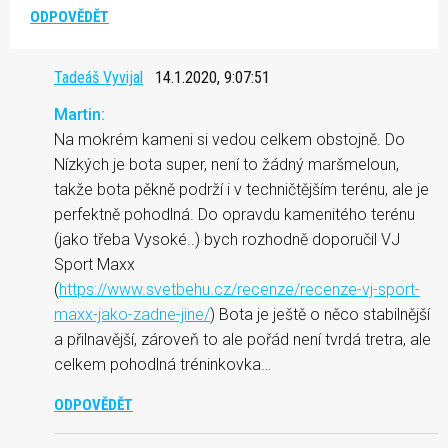
ODPOVĚDĚT
Tadeáš Vyvijal
14.1.2020, 9:07:51
Martin:
Na mokrém kameni si vedou celkem obstojně. Do
Nízkých je bota super, není to žádný maršmeloun,
takže bota pěkně podrží i v techničtějším terénu, ale je
perfektně pohodlná. Do opravdu kamenitého terénu
(jako třeba Vysoké..) bych rozhodně doporučil VJ
Sport Maxx
(
https://www.svetbehu.cz/recenze/recenze-vj-sport-
maxx-jako-zadne-jine/
) Bota je ještě o něco stabilnější
a přilnavější, zároveň to ale pořád není tvrdá tretra, ale
celkem pohodlná tréninkovka…
ODPOVĚDĚT