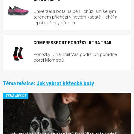
Univerzální bota na běh i chůzi smíšeným
terénem přichází v novém kabátě - lehčí a
lepší než kdy předtím
COMPRESSPORT PONOŽKY ULTRA TRAIL
Ponožky Ultra Trail Vás podrží při pořádné
porci kilometrů!
Téma měsíce:
Jak vybrat běžecké boty
TÉMA MĚSÍCE