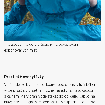
I na zádech najdete průduchy na odvětrávání
exponovaných míst
Praktické vychytávky
V případě, že by foukal chladný nebo silnější vítr, či během
výběhu začalo pršet, je možné nasadit na hlavu kapuci
s kšiltem, který brání vodě stékat do obličeje. Kapuci na
hlavě drží gumička v její čelní části. Ve spodním lemu jsou