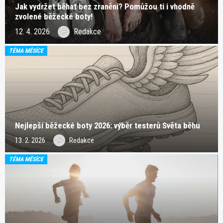
Jak vydržet běhat bez zranění? Pomůžou ti i vhodně
zvolené běžecké boty!
12. 4. 2026
Redakce
TÉMA MĚSÍCE
Nejlepší běžecké boty 2026: výběr testerů Světa běhu
13. 2. 2026
Redakce
TÉMA MĚSÍCE