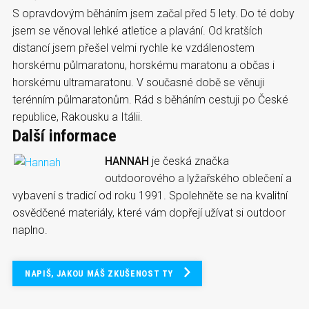
S opravdovým běháním jsem začal před 5 lety. Do té doby
jsem se věnoval lehké atletice a plavání. Od kratších
distancí jsem přešel velmi rychle ke vzdálenostem
horskému půlmaratonu, horskému maratonu a občas i
horskému ultramaratonu. V současné době se věnuji
terénním půlmaratonům. Rád s běháním cestuji po České
republice, Rakousku a Itálii.
Další informace
HANNAH
je česká značka
outdoorového a lyžařského oblečení a
vybavení s tradicí od roku 1991. Spolehněte se na kvalitní
osvědčené materiály, které vám dopřejí užívat si outdoor
naplno.
NAPIŠ, JAKOU MÁŠ ZKUŠENOST TY