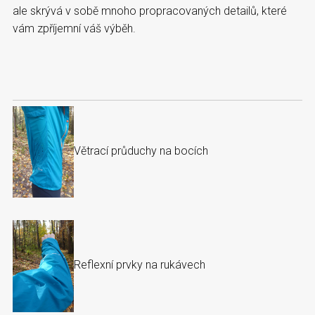
ale skrývá v sobě mnoho propracovaných detailů, které
vám zpříjemní váš výběh.
Větrací průduchy na bocích
Reflexní prvky na rukávech