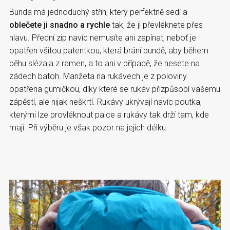
Bunda má jednoduchý střih, který perfektně sedí a
oblečete ji snadno a rychle
tak, že ji převléknete přes
hlavu. Přední zip navíc nemusíte ani zapínat, neboť je
opatřen všitou patentkou, která brání bundě, aby během
běhu slézala z ramen, a to ani v případě, že nesete na
zádech batoh. Manžeta na rukávech je z poloviny
opatřena gumičkou, díky které se rukáv přizpůsobí vašemu
zápěstí, ale nijak neškrtí. Rukávy ukrývají navíc poutka,
kterými lze provléknout palce a rukávy tak drží tam, kde
mají. Při výběru je však pozor na jejich délku.