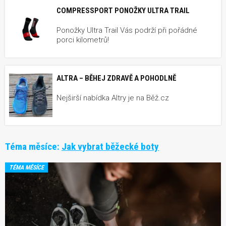
COMPRESSPORT PONOŽKY ULTRA TRAIL
Ponožky Ultra Trail Vás podrží při pořádné
porci kilometrů!
ALTRA – BĚHEJ ZDRAVĚ A POHODLNĚ
Nejširší nabídka Altry je na Běž.cz
Téma měsíce:
Jak vybrat běžecké boty
TÉMA MĚSÍCE