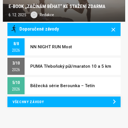
E-BOOK „ZAČÍNÁM BĚHAT“ KE STAŽENÍ ZDARMA
6. 12. 2025
Redakce
Doporučené závody
8/8
NN NIGHT RUN Most
2026
3/10
PUMA Třeboňský půl/maraton 10 a 5 km
2026
5/10
Běžecká série Berounka – Tetín
2026
VŠECHNY ZÁVODY