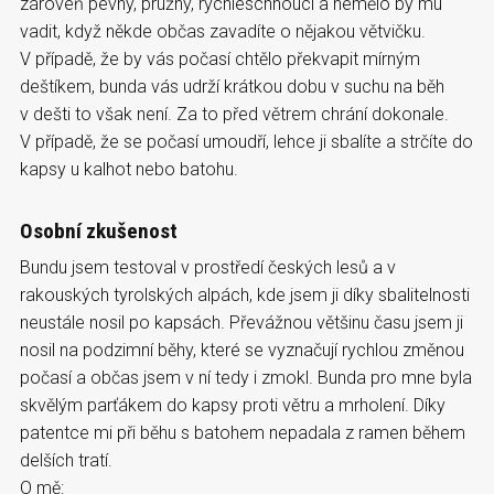
zároveň pevný, pružný, rychleschnoucí a nemělo by mu
vadit, když někde občas zavadíte o nějakou větvičku.
V případě, že by vás počasí chtělo překvapit mírným
deštíkem, bunda vás udrží krátkou dobu v suchu na běh
v dešti to však není. Za to před větrem chrání dokonale.
V případě, že se počasí umoudří, lehce ji sbalíte a strčíte do
kapsy u kalhot nebo batohu.
Osobní zkušenost
Bundu jsem testoval v prostředí českých lesů a v
rakouských tyrolských alpách, kde jsem ji díky sbalitelnosti
neustále nosil po kapsách. Převážnou většinu času jsem ji
nosil na podzimní běhy, které se vyznačují rychlou změnou
počasí a občas jsem v ní tedy i zmokl. Bunda pro mne byla
skvělým parťákem do kapsy proti větru a mrholení. Díky
patentce mi při běhu s batohem nepadala z ramen během
delších tratí.
O mě: