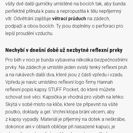
všity dvě další gumičky umístěné na bocích tak, aby bunda
perfektně přilnula k pasu a nepropustila k tělu nepříjemný
vítr. Odvětrání zajišťuje
větrací průduch
na zádech,
podpaží a obou bocích. Ty jsou doplněny o perforaci pro
lepší proudění vzduchu.
Nechybí v dnešní době už nezbytné reflexní prvky
Pro běh v noci je bunda vybavena několika bezpečnostními
prvky. Na zádech je umístěn jeden svislý tenký reflexní pruh
a na rukávech další dva, které jsou z části vpředu i vzadu.
Vpředu je navíc umístěno reflexní logo firmy Hannah
reflexní popis kapsy STUFF Pocket, do které můžete
schovat své věci. Kapsička je vhodná pro výběh na lehko.
Skýtá v sobě místo na klíče, které lze připevnit na všité
poutko, doklady a gel. Vrchní klopa brání věcem, aby
z kapsy vypadly. Materiál je příjemný na dotek a neškrábe,
dokonce ani v oblasti obličeje při nasazené kapuci, je