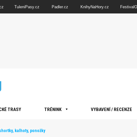
cz
TuleniPasy.cz
Padler.cz
KnihyNaHory.cz
Festival
CKÉ TRASY
TRÉNINK
VYBAVENÍ / RECENZE
hortky, kalhoty, ponožky