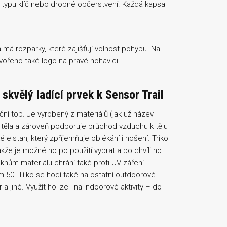
i typu klíč nebo drobné občerstvení. Každá kapsa
a má rozparky, které zajišťují volnost pohybu. Na
tvořeno také logo na pravé nohavici.
skvělý ladící prvek k Sensor Trail
ní top. Je vyrobený z materiálů (jak už název
 těla a zároveň podporuje průchod vzduchu k tělu
é elstan, který zpříjemňuje oblékání i nošení. Triko
akže je možné ho po použití vyprat a po chvíli ho
nům materiálu chrání také proti UV záření.
 50. Tílko se hodí také na ostatní outdoorové
 a jiné. Využít ho lze i na indoorové aktivity – do