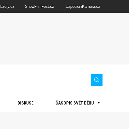
Obzory.cz
SnowFilmFest.cz
ExpedicniKamera.cz
DISKUSE
ČASOPIS SVĚT BĚHU