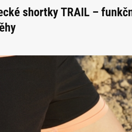
cké shortky TRAIL – funkčn
běhy