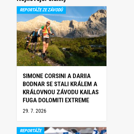
REPORTÁŽE ZE ZÁVODŮ
SIMONE CORSINI A DARIIA
BODNAR SE STALI KRÁLEM A
KRÁLOVNOU ZÁVODU KAILAS
FUGA DOLOMITI EXTREME
TRAIL 2026
29. 7. 2026
REPORTÁŽE