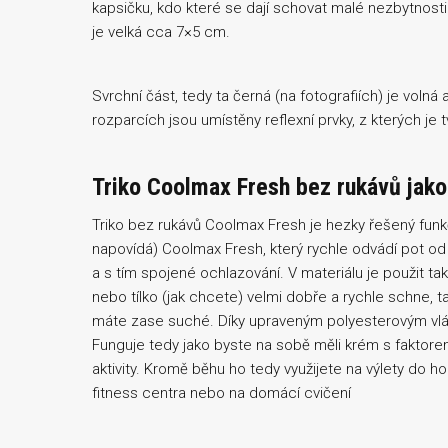
kapsičku, kdo které se dají schovat malé nezbytnost
je velká cca 7×5 cm.
Svrchní část, tedy ta černá (na fotografiích) je volná 
rozparcích jsou umístěny reflexní prvky, z kterých je 
Triko Coolmax Fresh bez rukávů jako 
Triko bez rukávů Coolmax Fresh je hezky řešený funkč
napovídá) Coolmax Fresh, který rychle odvádí pot od
a s tím spojené ochlazování. V materiálu je použit tak
nebo tílko (jak chcete) velmi dobře a rychle schne, t
máte zase suché. Díky upraveným polyesterovým vlák
Funguje tedy jako byste na sobě měli krém s faktorem
aktivity. Kromě běhu ho tedy využijete na výlety do hor
fitness centra nebo na domácí cvičení