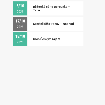
5/10
Běžecká série Berounka –
Tetín
2026
17/10
Silniční běh Hronov – Náchod
2026
18/10
Kros Českým rájem
2026