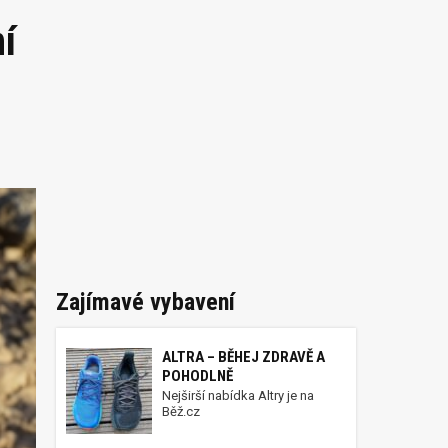
í
Zajímavé vybavení
ALTRA – BĚHEJ ZDRAVĚ A
POHODLNĚ
Nejširší nabídka Altry je na
Běž.cz