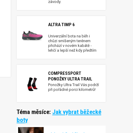
závody.
ALTRA TIMP 6
Univerzální bota na běh i
chůzi smíšeným terénem
přichází v novém kabátě -
lehčí a lepší než kdy předtím
COMPRESSPORT
PONOŽKY ULTRA TRAIL
Ponožky Ultra Trail Vás podrží
při pořádné porci kilometrů!
Téma měsíce:
Jak vybrat běžecké
boty