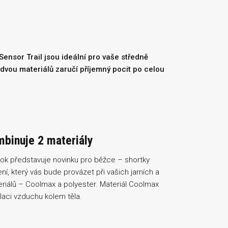
ensor Trail jsou ideální pro vaše středně
dvou materiálů zaručí příjemný pocit po celou
binuje 2 materiály
rok představuje novinku pro běžce – shortky
í, který vás bude provázet při vašich jarních a
eriálů – Coolmax a polyester. Materiál Coolmax
ulaci vzduchu kolem těla.