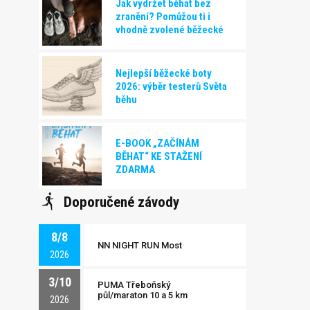
Jak vydržet běhat bez
zranění? Pomůžou ti i
vhodně zvolené běžecké
boty!
Nejlepší běžecké boty
2026: výběr testerů Světa
běhu
E-BOOK „ZAČÍNÁM
BĚHAT“ KE STAŽENÍ
ZDARMA
Doporučené závody
8/8
NN NIGHT RUN Most
2026
3/10
PUMA Třeboňský
půl/maraton 10 a 5 km
2026