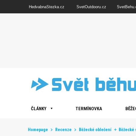
HedvabnaStezka.cz
SvetOutdooru.cz
SvetBehu.
ČLÁNKY
TERMÍNOVKA
BĚŽE
Homepage
Recenze
Běžecké oblečení
Běžecké s