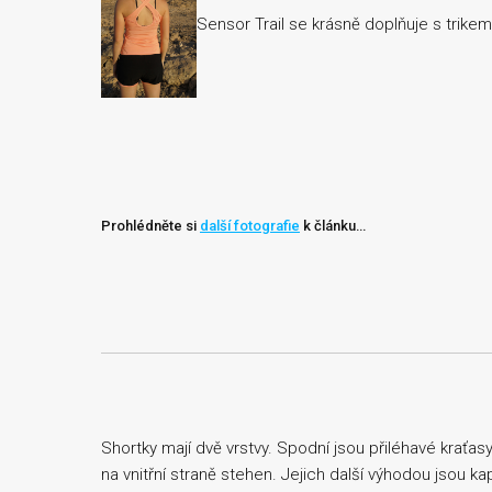
Sensor Trail se krásně doplňuje s trik
Prohlédněte si
další fotografie
k článku…
Shortky mají dvě vrstvy. Spodní jsou přiléhavé kraťas
na vnitřní straně stehen. Jejich další výhodou jsou k