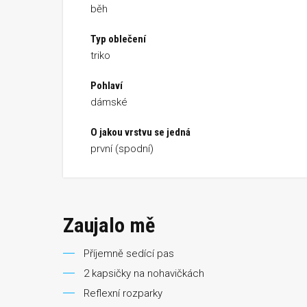
běh
Typ oblečení
triko
Pohlaví
dámské
O jakou vrstvu se jedná
první (spodní)
Zaujalo mě
Příjemně sedící pas
2 kapsičky na nohavičkách
Reflexní rozparky