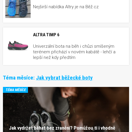
Nejširší nabídka Altry je na Běž.cz
ALTRA TIMP 6
Univerzální bota na běh i chůzi smíšeným
terénem přichází v novém kabátě - lehčí a
lepší než kdy předtím
Téma měsíce:
Jak vybrat běžecké boty
TÉMA MĚSÍCE
Jak vydržet běhat bez zranění? Pomůžou ti i vhodně