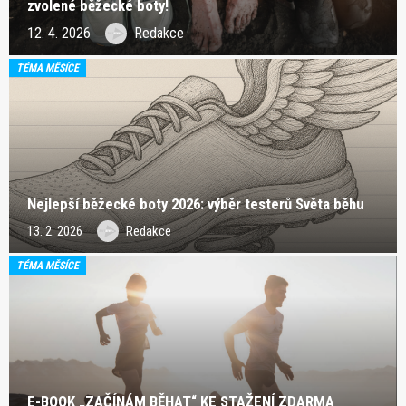
zvolené běžecké boty!
12. 4. 2026
Redakce
TÉMA MĚSÍCE
Nejlepší běžecké boty 2026: výběr testerů Světa běhu
13. 2. 2026
Redakce
TÉMA MĚSÍCE
E-BOOK „ZAČÍNÁM BĚHAT“ KE STAŽENÍ ZDARMA