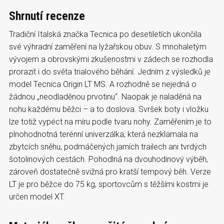
Shrnutí recenze
Tradiční Italská značka Tecnica po desetiletích ukončila
své výhradní zaměření na lyžařskou obuv. S mnohaletým
vývojem a obrovskými zkušenostmi v zádech se rozhodla
prorazit i do světa trialového běhání. Jedním z výsledků je
model Tecnica Origin LT MS. A rozhodně se nejedná o
žádnou „neodladěnou prvotinu“. Naopak je naladěná na
nohu každému běžci – a to doslova. Svršek boty i vložku
lze totiž vypéct na míru podle tvaru nohy. Zaměřením je to
plnohodnotná terénní univerzálka, která nezklamala na
zbytcích sněhu, podmáčených jarních trailech ani tvrdých
šotolinových cestách. Pohodlná na dvouhodinový výběh,
zároveň dostatečně svižná pro kratší tempový běh. Verze
LT je pro běžce do 75 kg, sportovcům s těžšími kostmi je
určen model XT.