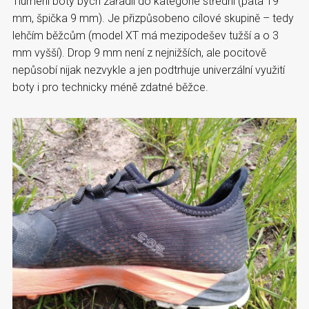
Tlumení boty bych zařadil do kategorie střední (pata 19
mm, špička 9 mm). Je přizpůsobeno cílové skupině – tedy
lehčím běžcům (model XT má mezipodešev tužší a o 3
mm vyšší). Drop 9 mm není z nejnižších, ale pocitově
nepůsobí nijak nezvykle a jen podtrhuje univerzální využití
boty i pro technicky méně zdatné běžce.