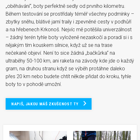
„oběhávání“, boty perfektně sedly od prvního kilometru.
Během testování se prostřídaly téměř všechny podmínky –
zbytky sněhu, blátivé jarní traily i zpevněné cesty v podhůří
a na hřebenech Krkonoš. Nejvíc mě potěšila univerzálnost
– žádný terén tyhle boty vyloženě nezaskočí a poradí si i s
nějakým tím kouskem silnice, když už se na trase
nečekaně objeví. Není to sice žádná „bačkůrka“ na
ultraběhy 50-100 km, ani raketa na závody kde jde o každý
gram, na druhou stranu když se výběh protáhne daleko
přes 20 km nebo budete chtít někde přidat do kroku, tyhle
boty to v pohodě umožní.
NAPIŠ, JAKOU MÁŠ ZKUŠENOST TY