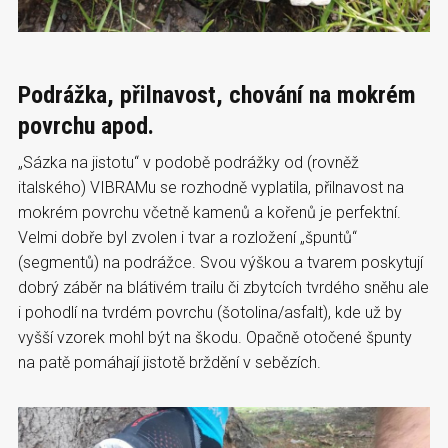
Podrážka, přilnavost, chování na mokrém
povrchu apod.
„Sázka na jistotu“ v podobě podrážky od (rovněž
italského) VIBRAMu se rozhodně vyplatila, přilnavost na
mokrém povrchu včetně kamenů a kořenů je perfektní.
Velmi dobře byl zvolen i tvar a rozložení „špuntů“
(segmentů) na podrážce. Svou výškou a tvarem poskytují
dobrý záběr na blátivém trailu či zbytcích tvrdého sněhu ale
i pohodlí na tvrdém povrchu (šotolina/asfalt), kde už by
vyšší vzorek mohl být na škodu. Opačně otočené špunty
na patě pomáhají jistotě brždění v sebězích.