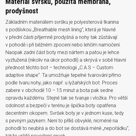
Materiál svršku, použitá membrána,
prodyšnost
Základním materiálem svršku je polyesterová tkanina
s podšívkou „Breathable mesh lining“, která je hlavně
v přední části příjemně prodyšná a nohy tak zůstávají
v pohodě i při běžném zpocení nebo lehčím namočení.
Naopak zadní část boty mezi nártem a patou je lehce
vyztužená (nikoliv na úkor pohodlí) a skrývá v sobě hlavní
přednost těchto bot – technologii „C.A.S – Custom
adaptive shape“. Ta umožňuje tepelné tvarování přímo
podle tvaru nohy, jako např. u lyžařských bot. Proces
zabere v obchodě 10 – 15 minut a bota pak sedne
opravdu každému. Stejně tak se tvaruje i vložka. Pro větší
odolnost a bezpečí v terénu je špička boty opatřena
decentním okopem. Svršek boty je v jednom kuse, tedy
s pevným jazykem. Není to příliš obvyklé, nicméně na
pohodlí to neubírá a do bot se dostává méně „nepořádku“,
takže určitě povedený prvek.