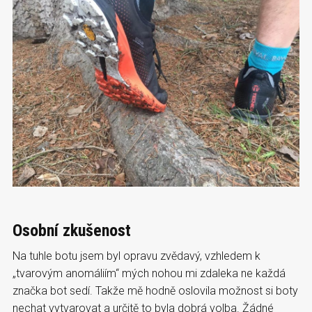
Osobní zkušenost
Na tuhle botu jsem byl opravu zvědavý, vzhledem k
„tvarovým anomáliím“ mých nohou mi zdaleka ne každá
značka bot sedí. Takže mě hodně oslovila možnost si boty
nechat vytvarovat a určitě to byla dobrá volba. Žádné