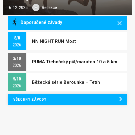
6. 12. 2025
Redakce
Doporučené závody
8/8
NN NIGHT RUN Most
2026
3/10
PUMA Třeboňský půl/maraton 10 a 5 km
2026
5/10
Běžecká série Berounka – Tetín
2026
VŠECHNY ZÁVODY