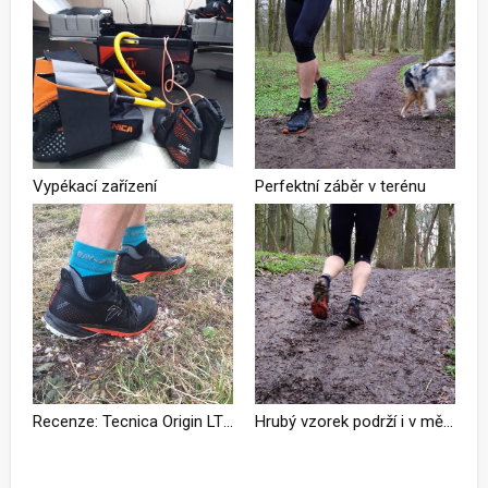
Vypékací zařízení
Perfektní záběr v terénu
Recenze: Tecnica Origin LT MS - trailovka vypečená na míru
Hrubý vzorek podrží i v měkkém terénu
Podívejte se na kompletní fotogalerii