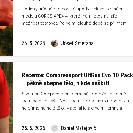
Hodinky určené pro horské sporty. Tak zní označení
modelu COROS APEX 4, které mám letos na jaře
možnost testovat. Po velmi dlouhé době se při mém
pravidelném testování jedná o velikost 42 milimetrů, a
tak jsem zvědavý, jak si hodinky v porovnání s „obřími“
26. 5. 2026
Josef Smetana
modely, které se na mém zápěstí v poslední době
střídaly povede.
Recenze: Compressport UltRun Evo 10 Pack
– pěkně obepne tělo, nikde neškrtí
S vestou Compressport jsem měl premiéru a hodně
jsem se na ni těšil. Nosil jsem ji přes tričko nebo mikinu,
ne přímo na holé tělo. Materiál je ale velmi jemný a
příjemný na dotek, takže věřím, že obstojí i při nošení
bez trička.
25. 5. 2026
Daniel Matejovič