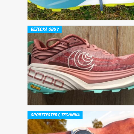
BĚŽECKÁ OBUV
SPORTTESTERY, TECHNIKA