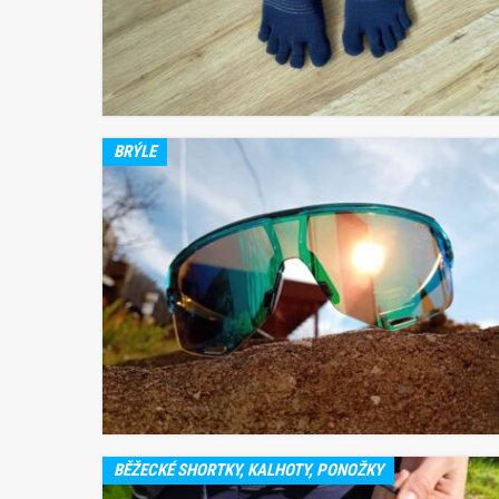
BRÝLE
BĚŽECKÉ SHORTKY, KALHOTY, PONOŽKY