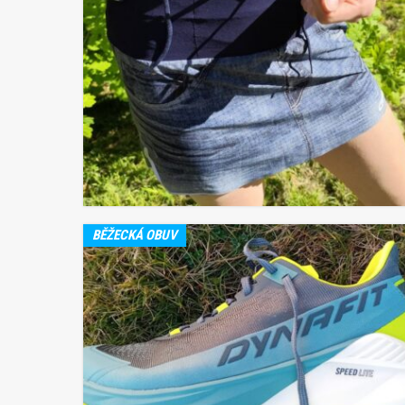
BĚŽECKÁ OBUV