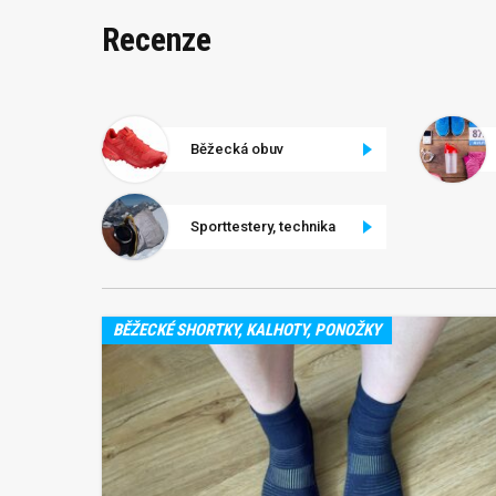
Recenze
Běžecká obuv
Sporttestery, technika
BĚŽECKÉ SHORTKY, KALHOTY, PONOŽKY