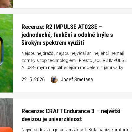
Recenze: R2 IMPULSE AT028E –
jednoduché, funkční a odolné brýle s
širokým spektrem využití
Nejsou nejdražší, nejsou největší ani nejlehčí, nemají
zorníky s top technologiemi. Přesto jsou R2 IMPULSE
AT028E mým nejoblíbenějším modelem z jarní várky
testování brýlí české značky R2. Radost vyrazit kamkoliv
22. 5. 2026
Josef Smetana
Klidně i na běh, především ale na horské kolo a pro mě
překvapivě i na to silniční.
Recenze: CRAFT Endurance 3 – největší
devizou je univerzálnost
Největší devizou je univerzálnost. Bota nabízí komfortní