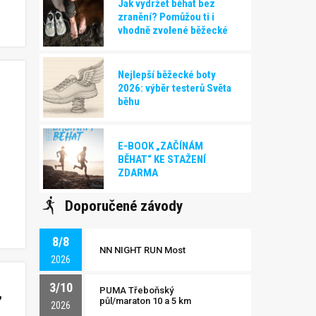
Jak vydržet běhat bez
zranění? Pomůžou ti i
vhodně zvolené běžecké
boty!
Nejlepší běžecké boty
2026: výběr testerů Světa
běhu
E-BOOK „ZAČÍNÁM
BĚHAT“ KE STAŽENÍ
ZDARMA
e
Doporučené závody
8/8
NN NIGHT RUN Most
2026
3/10
,
PUMA Třeboňský
půl/maraton 10 a 5 km
2026