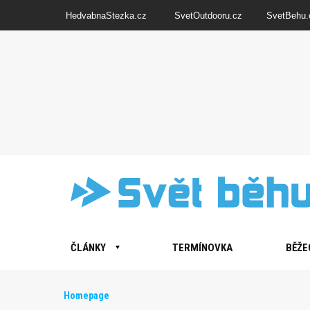
HedvabnaStezka.cz
SvetOutdooru.cz
SvetBehu.
ČLÁNKY
TERMÍNOVKA
BĚŽE
Homepage