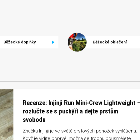
Běžecké doplňky
Běžecké oblečení
Recenze: Injinji Run Mini-Crew Lightweight 
rozlučte se s puchýři a dejte prstům
svobodu
Značka Injinji je ve světě prstových ponožek vyhlášená.
Když je vidíte poprvé, možná se trochu pousmějete,