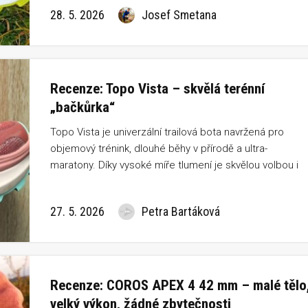
tady jinak. Rychlošněrování, tradiční překrytí tkaniček
28. 5. 2026
Josef Smetana
zamezující zapadávání nečistot, nebo pevný dokonale
fixující svršek zde nenajdete.
Recenze: Topo Vista – skvělá terénní
„bačkůrka“
Topo Vista je univerzální trailová bota navržená pro
objemový trénink, dlouhé běhy v přírodě a ultra-
maratony. Díky vysoké míře tlumení je skvělou volbou i
pro dlouhé turistické pochody (fastpacking). Nejlépe s
cítí na nezpevněných lesních a polních cestách, v
27. 5. 2026
Petra Bartáková
kamenitém terénu i na technických trailech.
Recenze: COROS APEX 4 42 mm – malé tělo
velký výkon, žádné zbytečnosti