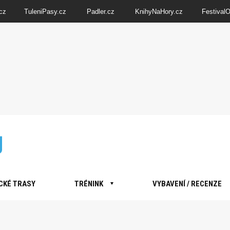
cz
TuleniPasy.cz
Padler.cz
KnihyNaHory.cz
Festival
CKÉ TRASY
TRÉNINK
VYBAVENÍ / RECENZE