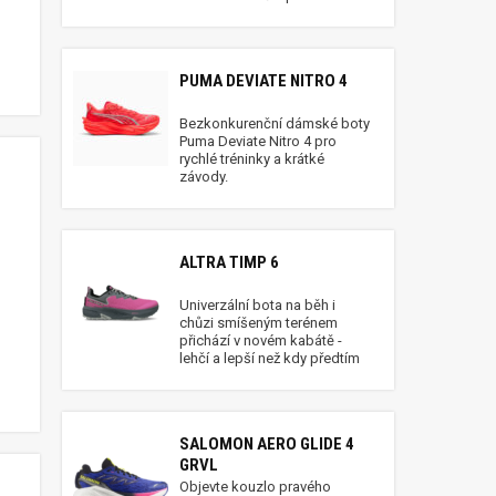
PUMA DEVIATE NITRO 4
Bezkonkurenční dámské boty
Puma Deviate Nitro 4 pro
rychlé tréninky a krátké
závody.
ALTRA TIMP 6
Univerzální bota na běh i
chůzi smíšeným terénem
přichází v novém kabátě -
lehčí a lepší než kdy předtím
SALOMON AERO GLIDE 4
GRVL
Objevte kouzlo pravého