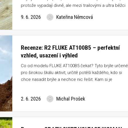
protože vypadají divně, ale mezi trailovými a ultra běžci
jsou tyhle „prstovky“ naprostá legenda.
9. 6. 2026
Kateřina Němcová
Recenze: R2 FLUKE AT100B5 – perfektní
vzhled, usazení i výhled
Co od modelu FLUKE AT100B5 čekat? Tyto brýle určené
pro širokou škálu aktivit, určitě potěší každého, kdo si
chce nasadit brýle a nechce nic řešit. Kam si je
nasadíte, tak tam je i po tréninku nebo jiné aktivitě
najdete. Perfektní vzhled, usazení a výhled dělá z toho
2. 6. 2026
Michal Prošek
modelu dlouhodobě bestseller za dostupnou cenu.