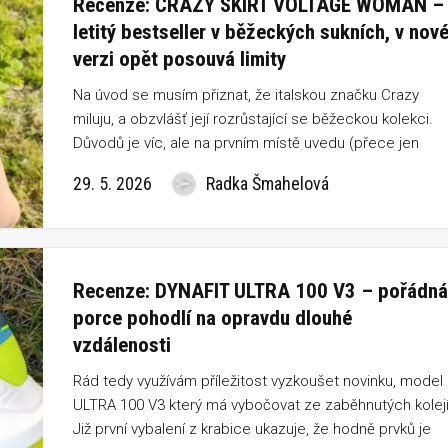
Recenze: CRAZY SKIRT VOLTAGE WOMAN –
letitý bestseller v běžeckých sukních, v nov
verzi opět posouvá limity
Na úvod se musím přiznat, že italskou značku Crazy
miluju, a obzvlášť její rozrůstající se běžeckou kolekci.
Důvodů je víc, ale na prvním místě uvedu (přece jen
jsme holky) nádherný neotřelý design, který mezi
29. 5. 2026
Radka Šmahelová
ostatním sportovním oblečení vyčnívá a vypadáš v něm
elegantně, i když se zrovna vracíš z tempového trénink
či kopců.
Recenze: DYNAFIT ULTRA 100 V3 – pořádná
porce pohodlí na opravdu dlouhé
vzdálenosti
Rád tedy využívám příležitost vyzkoušet novinku, model
ULTRA 100 V3 který má vybočovat ze zaběhnutých kolejí
Již první vybalení z krabice ukazuje, že hodně prvků je