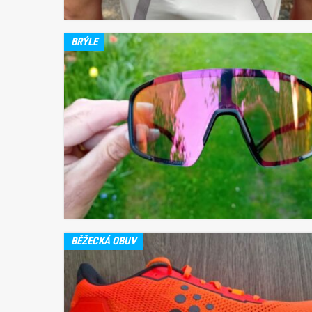
BRÝLE
BĚŽECKÁ OBUV