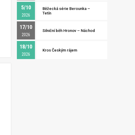
5/10
Běžecká série Berounka –
Tetín
2026
17/10
Silniční běh Hronov – Náchod
2026
18/10
Kros Českým rájem
2026