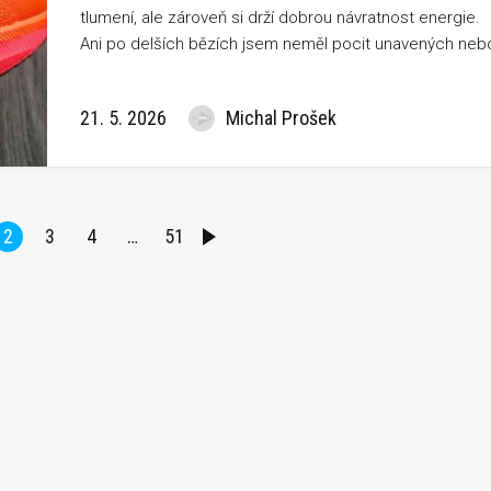
tlumení, ale zároveň si drží dobrou návratnost energie.
Ani po delších bězích jsem neměl pocit unavených neb
rozbitých nohou. Střih není ani úzký, ani široký, takže
prsty mají dostatek prostoru, ale zároveň v botě
21. 5. 2026
Michal Prošek
neplavou.
2
3
4
…
51
ZÍ
DALŠÍ