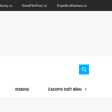
Obzory.cz
SnowFilmFest.cz
ExpedicniKamera.cz
DISKUSE
ČASOPIS SVĚT BĚHU