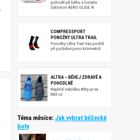
pohodlí při běhu s botami
Salomon AERO GLIDE 4!
é
COMPRESSPORT
PONOŽKY ULTRA TRAIL
Ponožky Ultra Trail Vás podrží
při pořádné porci kilometrů!
u
ALTRA – BĚHEJ ZDRAVĚ A
POHODLNĚ
Nejširší nabídka Altry je na
Běž.cz
Téma měsíce:
Jak vybrat běžecké
boty
.