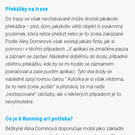
Překážky na trase
Do trasy se však neočekávaně může dostat jakákoliv
překážka – plot, dům, jakýkoliv větší objekt či soukromý
pozemek, který nelze přelézt nebo je to zcela zakázané.
Podle Aliny Dominové však existují jakási finta, jak si
pomoci i v těchto případech.
„V aplikaci se zmáčkne pauza
a záznam se zastaví. Následně doběhnu do bodu, případně
oběhnu překážku, kde by se mi hodilo se záznamem
pokračovat a zase pustím aplikaci. Tyto dva body se
následně spojí rovnou čarou.“
Autorka je si však vědoma,
že to není zcela „košér“ a přiznává, že má radši
„nestopované“ obrázky, ale v některých případech je to
nevyhnutelné.
Co je k Running art potřeba?
Běžkyně Alina Dominová doporučuje mobil jako základní