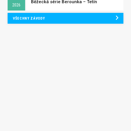
Běžecká série Berounka – Tetín
2026
VŠECHNY ZÁVODY