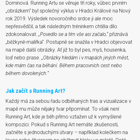
Dominová. Running Artu se věnuje tři roky, vůbec prvním
„obrázkem“ byl společný výklus v Hradci Králové na Nový
rok 2019. Výsledek novoročního srdce ji ale moc
nepřesvědčil, a tak následným tréninkem chtěla dílo
zdokonalovat.
„Povedlo se a tím vše asi začalo,“
přiznává
„běžkyně-malířka“. Postupně se snažila v Hradci objevovat
na mapě další obrázky. Ať již to byl pes, myš, housenka,
loď nebo prase.
„Obrázky hledám i v mapách jiných měst,
kde mám čas na běhání. Během pracovních cest nebo
během dovolených.“
Jak začít s Running Art?
Každý má za sebou řadu odběhaných tras a vizualizace v
mapě mu může nějaký tvar připomínat. To však není
Running Art, kde je běh přímo vztažen už k vymyšlené
kompozici. Pokud s Running Art nemáte zkušenosti,
začněte s jednoduchými útvary – například kolečkem na