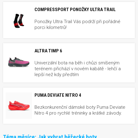
COMPRESSPORT PONOŽKY ULTRA TRAIL
Ponožky Ultra Trail Vás podrží při pořádné
porci kilometrů!
ALTRA TIMP 6
Univerzální bota na běh i chůzi smíšeným
terénem přichází v novém kabátě - lehčí a
lepší než kdy předtím
PUMA DEVIATE NITRO 4
Bezkonkurenční dámské boty Puma Deviate
Nitro 4 pro rychlé tréninky a krátké závody.
Téma měsíce:
Jak vybrat běžecké boty