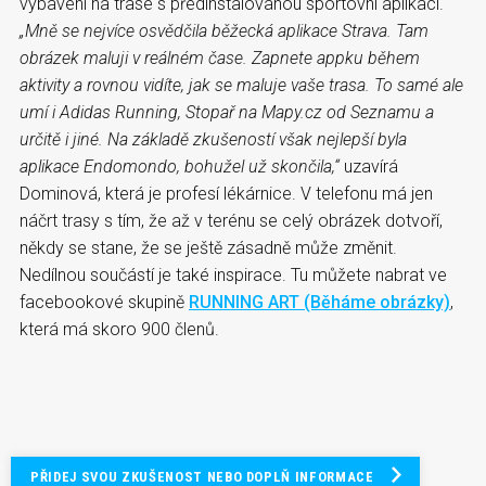
vybavení na trase s předinstalovanou sportovní aplikací.
„Mně se nejvíce osvědčila běžecká aplikace Strava. Tam
obrázek maluji v reálném čase. Zapnete appku během
aktivity a rovnou vidíte, jak se maluje vaše trasa. To samé ale
umí i Adidas Running, Stopař na Mapy.cz od Seznamu a
určitě i jiné. Na základě zkušeností však nejlepší byla
aplikace Endomondo, bohužel už skončila,“
uzavírá
Dominová, která je profesí lékárnice. V telefonu má jen
náčrt trasy s tím, že až v terénu se celý obrázek dotvoří,
někdy se stane, že se ještě zásadně může změnit.
Nedílnou součástí je také inspirace. Tu můžete nabrat ve
facebookové skupině
RUNNING ART (Běháme obrázky)
,
která má skoro 900 členů.
PŘIDEJ SVOU ZKUŠENOST NEBO DOPLŇ INFORMACE