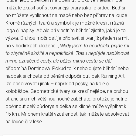
louce nebo čtvercem na oběhnutí bloku ve městě. Poté
můžete zkusit sofistikovanější tvary jako je srdce. Buď si
ho můžete vyhlídnout na mapě nebo bez příprav na louce.
Kromě různých tvarů a symbolik je možné kreslit i různá
loga či nápisy. Až ale při vlastním běhání zjistíte, jaká je to
výzva. Druhou možností je připravit si tvar již předem a mít
ho v hodinkách uložené.
„Nikdy jsem to neudělala, přijde mi
to zbytečně složité a nepraktické. Trasu nepůjde naplánovat
mimo označené cesty, ale běžet mimo cestu se dá,“
připomíná Dominová. Pokud tolik neholdujete běhání nebo
naopak si chcete od běhání odpočinout, pak Running Art
lze absolvovat i jinak – například pěšky, na kole či
koloběžce. Geometrické tvary se kreslí nejlépe, na druhou
stranu si u nich většinou hodně zaběháte, protože je nutné
oběhnout celý půdorys a délka se klidně může vyšplhat k
15 km. Mnohem kratší vzdálenosti tak můžete absolvovat
na louce či v lese.