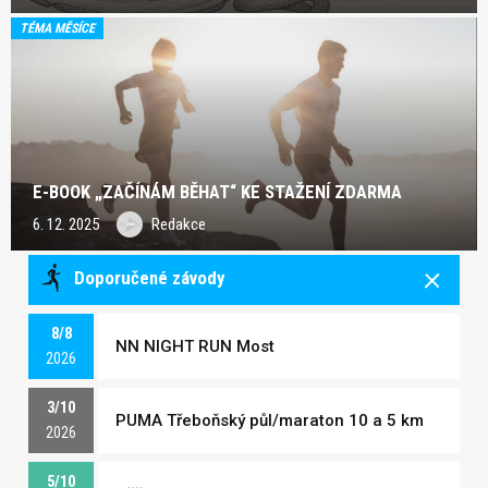
TÉMA MĚSÍCE
E-BOOK „ZAČÍNÁM BĚHAT“ KE STAŽENÍ ZDARMA
6. 12. 2025
Redakce
Doporučené závody
8/8
NN NIGHT RUN Most
2026
3/10
PUMA Třeboňský půl/maraton 10 a 5 km
2026
5/10