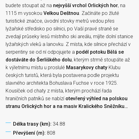
budete stoupat až na
nejvyšší vrchol Orlických hor
, na
1115 m vysokou
Velkou Deštnou
. Začínáte po žluté
turistické značce, úvodní stovky metrů vedou přes
lyžařské středisko po silnici, po Vaší pravé straně se
zvedají průseky lesů místního ski areálu, míjíte dolní stanice
lyžařských vleků a lanovku. Z místa, kde silnice přechází v
serpentiny se od ní odpojujete a
podél potoku Bělá se
dostáváte do Šerliškého dolu
, kterým strmě stoupáte až
k výletnímu místu u proslulé
Masarykovy chaty
Klubu
českých turistů, která byla postavena podle projektu
slavného architekta Bohuslava Fuchse v roce 1925.
Kousíček od chaty z místa, kterým prochází řada
hraničních patníků se nabízí
otevřený výhled na polskou
stranu Orlických hor a na masiv Kralického Sněžníku…
Délka trasy (km):
34.88
Převýšení (m):
808