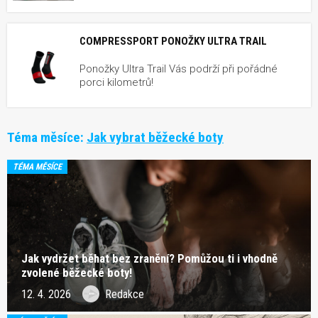
COMPRESSPORT PONOŽKY ULTRA TRAIL
Ponožky Ultra Trail Vás podrží při pořádné
porci kilometrů!
Téma měsíce:
Jak vybrat běžecké boty
TÉMA MĚSÍCE
Jak vydržet běhat bez zranění? Pomůžou ti i vhodně
zvolené běžecké boty!
12. 4. 2026
Redakce