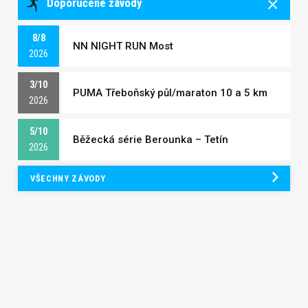
Doporučené závody
8/8
NN NIGHT RUN Most
2026
3/10
PUMA Třeboňský půl/maraton 10 a 5 km
2026
5/10
Běžecká série Berounka – Tetín
2026
VŠECHNY ZÁVODY