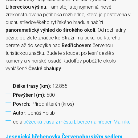
Libereckou výšinu
. Tam stojí stejnojmenná, nově
zrekonstruovaná pětiboká rozhledna, která je postavena v
duchu středověkého rytířského hradu a nabízí
panoramatický výhled do širokého okolí
. Od rozhledny
běžíte po žluté značce ke Strážnímu buku, od kterého
berete až do sedýlka nad
Bedřichovem
červenou
turistickou značku. Budete stoupat po lesní cestě s
kameny a v horské osadě Rudolfov poběžíte okolo
vyhlášené
České chalupy
.
Délka trasy (km):
12.855
Převýšení (m):
500
Povrch:
Přírodní terén (kros)
Autor:
Jonáš Holub
celá
běžecká trasa z města Liberec na hřeben Maliníku
Jesenická hřebenovka Červenohorským sedlem