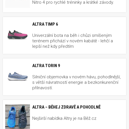
Nitro 4 pro rychlé tréninky a krátké závody.
ALTRA TIMP 6
Univerzální bota na běh i chůzi smíšeným
terénem přichází v novém kabátě - lehčí a
lepší než kdy předtím
ALTRA TORIN 9
Silniční objemovka v novém hávu, pohodlnější,
s větší návratností energie a bezkonkurenční
přilnavostí.
ALTRA – BĚHEJ ZDRAVĚ A POHODLNĚ
Nejširší nabídka Altry je na Běž.cz