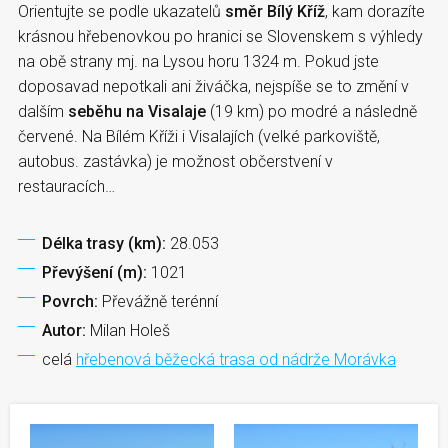
Orientujte se podle ukazatelů
směr Bílý Kříž
, kam dorazíte
krásnou hřebenovkou po hranici se Slovenskem s výhledy
na obě strany mj. na Lysou horu 1324 m. Pokud jste
doposavad nepotkali ani živáčka, nejspíše se to změní v
dalším
seběhu na Visalaje
(19 km) po modré a následně
červené. Na Bílém Kříži i Visalajích (velké parkoviště,
autobus. zastávka) je možnost občerstvení v
restauracích…
Délka trasy (km):
28.053
Převýšení (m):
1021
Povrch:
Převážně terénní
Autor:
Milan Holeš
celá
hřebenová běžecká trasa od nádrže Morávka