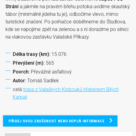
Strání
a jakmile na pravém břehu potoka uvidíme skautský
tábor (minimálně jídelna tu je), odbočíme vlevo, mimo
turistické značení. Po polňačce doběhneme do Študlova,
kde se napojíme zpět na zelenou a s ní dorazíme po silnici
na vlakovou zastávku Valašské Příkazy.
Délka trasy (km):
15.076
Převýšení (m):
565
Povrch:
Převážně asfaltový
Autor:
Tomáš Sadílek
celá
trasa z Valaškých Klobouků hřebenem Bílých
Karpat
PŘIDEJ SVOU ZKUŠENOST NEBO DOPLŇ INFORMACE