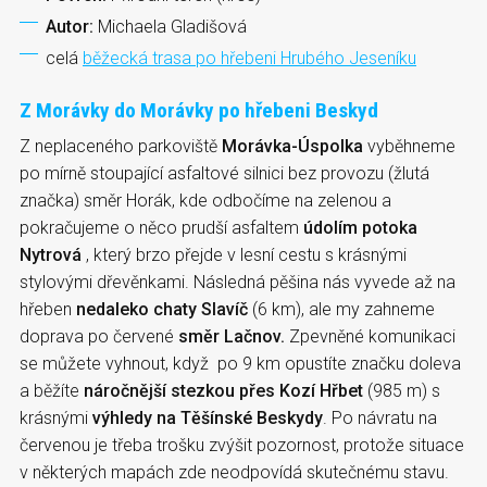
Autor:
Michaela Gladišová
celá
běžecká trasa po hřebeni Hrubého Jeseníku
Z Morávky do Morávky po hřebeni Beskyd
Z neplaceného parkoviště
Morávka-Úspolka
vyběhneme
po mírně stoupající asfaltové silnici bez provozu (žlutá
značka) směr Horák, kde odbočíme na zelenou a
pokračujeme o něco prudší asfaltem
údolím potoka
Nytrová
, který brzo přejde v lesní cestu s krásnými
stylovými dřevěnkami. Následná pěšina nás vyvede až na
hřeben
nedaleko chaty Slavíč
(6 km), ale my zahneme
doprava po červené
směr Lačnov.
Zpevněné komunikaci
se můžete vyhnout, když po 9 km opustíte značku doleva
a běžíte
náročnější stezkou přes Kozí Hřbet
(985 m) s
krásnými
výhledy na Těšínské Beskydy
. Po návratu na
červenou je třeba trošku zvýšit pozornost, protože situace
v některých mapách zde neodpovídá skutečnému stavu.