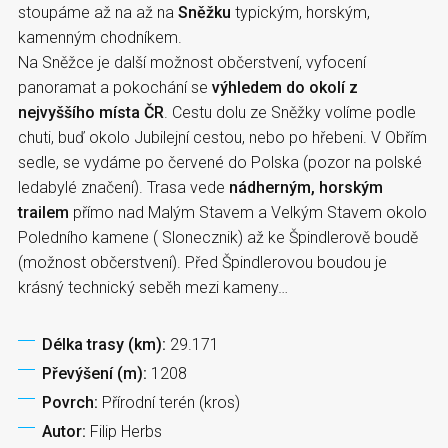
stoupáme až na až na
Sněžku
typickým, horským,
kamenným chodníkem.
Na Sněžce je další možnost občerstvení, vyfocení
panoramat a pokochání se
výhledem do okolí z
nejvyššího místa ČR
. Cestu dolu ze Sněžky volíme podle
chuti, buď okolo Jubilejní cestou, nebo po hřebeni. V Obřím
sedle, se vydáme po červené do Polska (pozor na polské
ledabylé značení). Trasa vede
nádherným, horským
trailem
přímo nad Malým Stavem a Velkým Stavem okolo
Poledního kamene ( Slonecznik) až ke Špindlerově boudě
(možnost občerstvení). Před Špindlerovou boudou je
krásný technický seběh mezi kameny…
Délka trasy (km):
29.171
Převýšení (m):
1208
Povrch:
Přírodní terén (kros)
Autor:
Filip Herbs