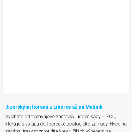
Jizerskými horami z Liberce až na Maliník
Vybíháte od tramvajové zastávky Lidové sady – ZOO,
která je u vstupu do liberecké zoologické zahrady. Hned na
začátku trasy rozproudíte krev v žilách výběhem na