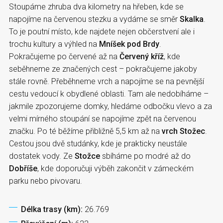
Stoupáme zhruba dva kilometry na hřeben, kde se
napojíme na červenou stezku a vydáme se směr
Skalka
.
To je poutní místo, kde najdete nejen občerstvení ale i
trochu kultury a výhled na
Mníšek pod Brdy
.
Pokračujeme po červené až na
Červený kříž
, kde
seběhneme ze značených cest – pokračujeme jakoby
stále rovně. Přeběhneme vrch a napojíme se na pevnější
cestu vedoucí k obydlené oblasti. Tam ale nedobíháme –
jakmile zpozorujeme domky, hledáme odbočku vlevo a za
velmi mírného stoupání se napojíme zpět na červenou
značku. Po té běžíme přibližně 5,5 km až na
vrch Stožec
.
Cestou jsou dvě studánky, kde je prakticky neustále
dostatek vody. Ze
Stožce
sbíháme po modré až do
Dobříše
, kde doporučuji výběh zakončit v zámeckém
parku nebo pivovaru.
Délka trasy (km):
26.769