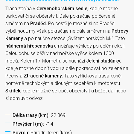
Trasa začíná v
Červenohorském sedle
, kde je možné
parkovat či se občerstvit. Dále pokračuje po červené
směrem na
Praděd.
Po cestě je možné si na Praděd
vyběhnout, my však pokračujeme dále směrem na
Petrovy
Kameny
a po naučné stezce „Světem horských luk“. Tato
nádherná hřebenovka
umožňuje výhledy po celém okolí.
Celou dobu se běží v nadmořské výšce kolem 1300
metrů. Kolem 17 kilometru se nachází
Jelení studánky
,
kde je možné doplnit vodu a dále pokračovat po zelené na
Pecny a
Ztracené kameny
. Tato vyhlídková trasa končí
poměrně technickým a dlouhým sebehěm k motorestu
Skřítek
, kde je možné se opět občerstvit a běžet dál nebo
si domluvit odvoz.
Délka trasy (km):
22.369
Převýšení (m):
714
Povrch:
Přírodní terén (kros)