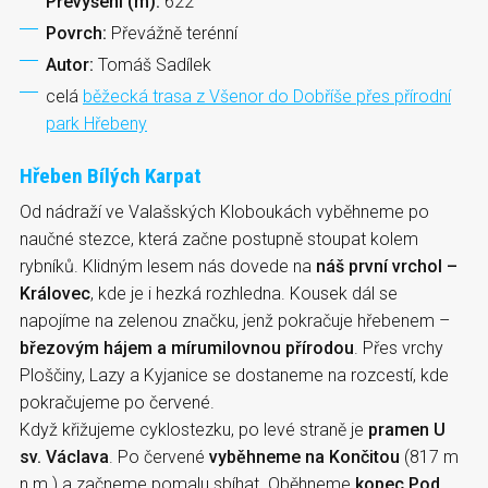
Převýšení (m):
622
Povrch:
Převážně terénní
Autor:
Tomáš Sadílek
celá
běžecká trasa z Všenor do Dobříše přes přírodní
park Hřebeny
Hřeben Bílých Karpat
Od nádraží ve Valašských Kloboukách vyběhneme po
naučné stezce, která začne postupně stoupat kolem
rybníků. Klidným lesem nás dovede na
náš první vrchol –
Královec
, kde je i hezká rozhledna. Kousek dál se
napojíme na zelenou značku, jenž pokračuje hřebenem –
březovým hájem a mírumilovnou přírodou
. Přes vrchy
Ploščiny, Lazy a Kyjanice se dostaneme na rozcestí, kde
pokračujeme po červené.
Když křižujeme cyklostezku, po levé straně je
pramen U
sv. Václava
. Po červené
vyběhneme na Končitou
(817 m
n.m.) a začneme pomalu sbíhat. Oběhneme
kopec Pod