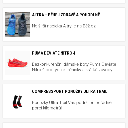
ALTRA – BĚHEJ ZDRAVĚ A POHODLNĚ
Nejširší nabídka Altry je na Běž.cz
PUMA DEVIATE NITRO 4
Bezkonkurenční dámské boty Puma Deviate
Nitro 4 pro rychlé tréninky a krátké závody.
COMPRESSPORT PONOŽKY ULTRA TRAIL
Ponožky Ultra Trail Vás podrží při pořádné
porci kilometrů!