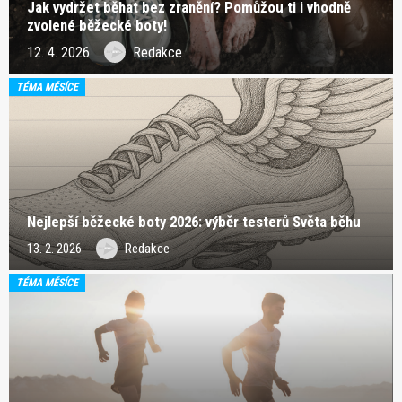
Jak vydržet běhat bez zranění? Pomůžou ti i vhodně
zvolené běžecké boty!
12. 4. 2026
Redakce
TÉMA MĚSÍCE
Nejlepší běžecké boty 2026: výběr testerů Světa běhu
13. 2. 2026
Redakce
TÉMA MĚSÍCE