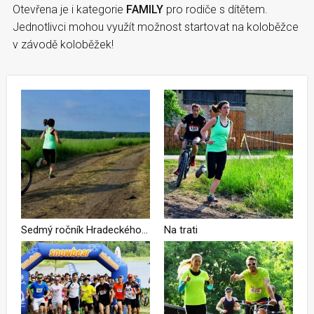
Otevřena je i kategorie
FAMILY
pro rodiče s dítětem.
Jednotlivci mohou využít možnost startovat na koloběžce
v závodě koloběžek!
Sedmý ročník Hradeckého koloběhu láká na pohodovou atmosféru a netradiční pojetí závodu
Na trati