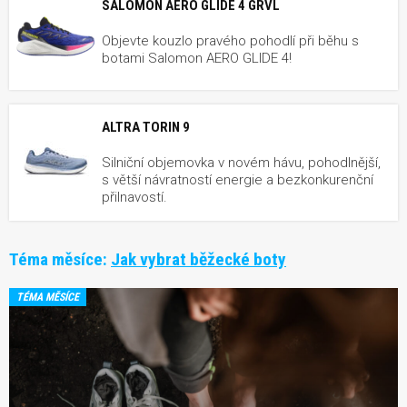
SALOMON AERO GLIDE 4 GRVL
Objevte kouzlo pravého pohodlí při běhu s
botami Salomon AERO GLIDE 4!
ALTRA TORIN 9
Silniční objemovka v novém hávu, pohodlnější,
s větší návratností energie a bezkonkurenční
přilnavostí.
Téma měsíce:
Jak vybrat běžecké boty
TÉMA MĚSÍCE