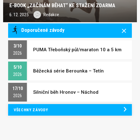
E-BOOK „ZAČÍNÁM BĚHAT“ KE STAŽENÍ ZDARMA
6. 12. 2025
Redakce
Doporučené závody
3/10
PUMA Třeboňský půl/maraton 10 a 5 km
2026
5/10
Běžecká série Berounka – Tetín
2026
17/10
Silniční běh Hronov – Náchod
2026
VŠECHNY ZÁVODY